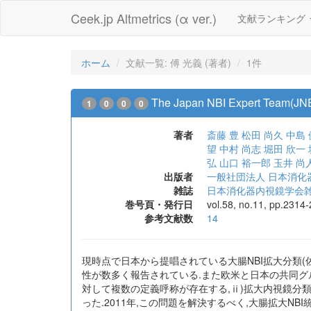
Ceek.jp Altmetrics (α ver.)
文献ランキング
ホーム
文献一覧: 傅 光義 (著者)
1件
The Japan NBI Expert Team
1
0
0
0
著者
斎藤 豊
松田 尚久
中島 
望
中村 尚志
堀田 欣一
弘
山口 裕一郎
玉井 尚
出版者
一般社団法人 日本消化
雑誌
日本消化器内視鏡学会
巻号頁・発行日
vol.58, no.11, pp.2314
参考文献数
14
現時点で日本から提唱されている大腸NBI拡大分類(
性が数多く報告されている.また欧米と日本の共同グ
対して複数の定義呼称が存在する,ⅱ)拡大内視鏡分類にお
った.2011年,この問題を解決するべく,大腸拡大NBI統