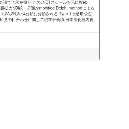
議で了承を得た.このJNETスケールを元にWeb-
大NBI統一分類がmodified Delphi methodによる
 1,2A,2B,3の4分類に分類される.Type 1は過形成性
見に相関する.所見の目合わせに関して現在班会議,日本消化器内視