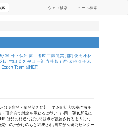
検索
ウェブ検索
ニュース検索
野 寧
田中 信治
藤井 隆広
工藤 進英
浦岡 俊夫
小林
 利広
吉田 直久
平田 一郎
寺井 毅
山野 泰穂
金子 和
 Expert Team (JNET)
における質的・量的診断に対して,NBI拡大観察の有用
会・研究会で討論を重ねるに従い,ⅰ)同一類似所見に
おけるNBI所見の相違などの問題点が議論されるようにな
)が吉田茂昭先生の声かけのもと結成され,国立がん研究センター