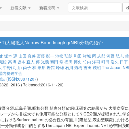
新着文献
新着投稿
(JNET)大腸拡大Narrow Band Imaging(NBI)分類の紹介
健
坂本 琢
山田 真善
斎藤 彰一
池松 弘朗
和田 祥城
岡 志郎
河野 弘志
佐
堀松 高博
坂本 直人
傅 光義
鶴田 修
樫田 博史
竹内 洋司
町田 浩久
日下
人
中野(丸山) 尚子
林 奈那
岩館 峰雄
石川 秀樹
吉田 茂昭
The Japan NBI
器内視鏡学会
雑誌
(
ISSN:03871207
)
-2322, 2016 (Released:2016-11-20)
佐野分類,広島分類,昭和分類,慈恵分類)の臨床研究の結果から,大腸病変
ループから非拡大でも使用可能な分類としてNICE分類が提唱された.学
けるSurface patternの必要性の有無,ⅲ)隆起型,表面型病変に
一分類作成を目的とするThe Japan NBI Expert Team(JNET