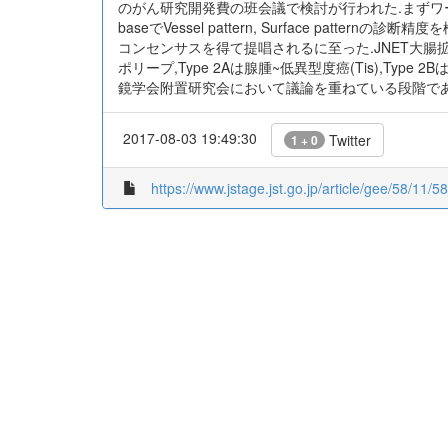
のがん研究開発費の班会議で検討が行われた.まずワー
baseでVessel pattern, Surface patte
コンセンサスを得て提唱されるに至った.JNET大腸拡大NBI分類は
ポリープ,Type 2Aは腺腫~低異型度癌(Tis),Typ
鏡学会附置研究会において議論を重ねている段階であ
2017-08-03 19:49:30
Twitter
1 + 0
https://www.jstage.jst.go.jp/article/gee/58/11/5