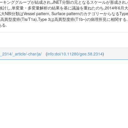
キンググループが結成され,JNET分類の元となるスケールが形成され,会
rnの診断精度を検討し,単変量・多変量解析の結果を基に議論を重ねたのち,2014年6月大腸拡
Vessel pattern, Surface patternのカテゴリーからなるType
e 2Bは高異型度癌(Tis/T1a),Type 3は高異型度癌(T1b~)の病理所
る.
8_2314/_article/-char/ja/
(
info:doi/10.11280/gee.58.2314
)