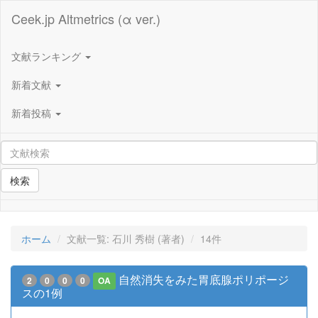
Ceek.jp Altmetrics (α ver.)
文献ランキング
新着文献
新着投稿
検索
ホーム
文献一覧: 石川 秀樹 (著者)
14件
自然消失をみた胃底腺ポリポージ
2
0
0
0
OA
スの1例