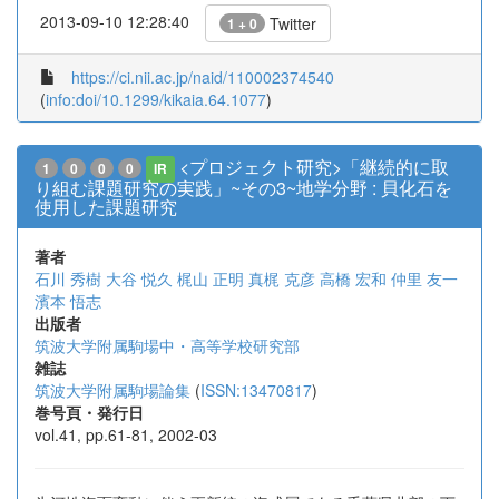
2013-09-10 12:28:40
Twitter
1 + 0
https://ci.nii.ac.jp/naid/110002374540
(
info:doi/10.1299/kikaia.64.1077
)
<プロジェクト研究>「継続的に取
1
0
0
0
IR
り組む課題研究の実践」~その3~地学分野 : 貝化石を
使用した課題研究
著者
石川 秀樹
大谷 悦久
梶山 正明
真梶 克彦
高橋 宏和
仲里 友一
濱本 悟志
出版者
筑波大学附属駒場中・高等学校研究部
雑誌
筑波大学附属駒場論集
(
ISSN:13470817
)
巻号頁・発行日
vol.41, pp.61-81, 2002-03