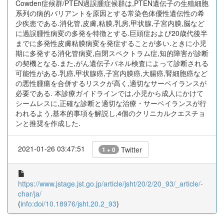
Cowden症候群/PTEN過誤腫症候群は,PTEN遺伝子の生殖細胞
系列の病的バリアントを原因とする常染色体優性遺伝性の希
少疾患である.消化管,皮膚,粘膜,乳房,甲状腺,子宮内膜,脳など
に過誤腫性病変の多発を特徴とする.巨頭症および20歳代後半
までに多発性皮膚粘膜病変を発症することが多い.ときに小児
期に多発する消化管病変,自閉スペクトラム症,知的障害が診断
の契機となる.また,がん遺伝子パネル検査によって診断される
可能性がある.乳癌,甲状腺癌,子宮内膜癌,大腸癌,腎細胞癌など
の悪性腫瘍を合併するリスクが高く,適切なサーベイランスが
必要である. 本診療ガイドラインでは,小児から成人にかけて
シームレスに,正確な診断と適切な治療・サーベイランスが行
われるよう,基本的事項を解説し,4個のクリニカルクエスチョ
ンと推奨を作成した.
2021-01-26 03:47:51
Twitter
1 + 0
https://www.jstage.jst.go.jp/article/jsht/20/2/20_93/_article/-
char/ja/
(
info:doi/10.18976/jsht.20.2_93
)