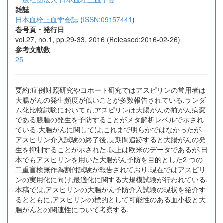
雑誌
日本血栓止血学会誌
(
ISSN:09157441
)
巻号頁・発行日
vol.27, no.1, pp.29-33, 2016 (Released:2016-02-26)
参考文献数
25
要約:症例対照研究やコホート研究ではアスピリンの常用者は
大腸がんの発生頻度が低いことが多数報告されている.ランダ
ム化比較試験においても,アスピリンは大腸がんの前がん病変
である腺腫の発生を予防することがメタ解析レベルで示され
ている.大腸がんに関しては,これまで明らかではなかったが,
アスピリン介入試験の終了後,長期間追跡すると大腸がんの発
生を抑制することが示された.以上は欧米のデータであるが,日
本でもアスピリンを用いた大腸がん予防を目的とした2 つの
二重盲検無作為割付試験が報告されており,現在ではアスピリ
ンの実用化に向け,最適化に関する大規模試験が行われている.
本稿では,アスピリンの大腸がん予防介入試験の現状を紹介す
るとともに,アスピリンの標的として可能性のある血小板と大
腸がんとの関連性について考察する.