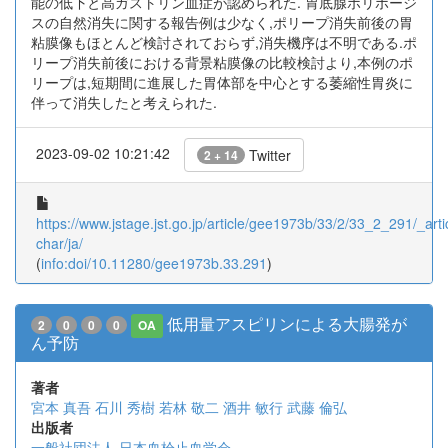
能の低下と高ガストリン血症が認められた. 胃底腺ポリポージ
スの自然消失に関する報告例は少なく,ポリープ消失前後の胃
粘膜像もほとんど検討されておらず,消失機序は不明である.ポ
リープ消失前後における背景粘膜像の比較検討より,本例のポ
リープは,短期間に進展した胃体部を中心とする萎縮性胃炎に
伴って消失したと考えられた.
2023-09-02 10:21:42
Twitter
2 + 14
https://www.jstage.jst.go.jp/article/gee1973b/33/2/33_2_291/_artic
char/ja/
(
info:doi/10.11280/gee1973b.33.291
)
低用量アスピリンによる大腸発が
2
0
0
0
OA
ん予防
著者
宮本 真吾
石川 秀樹
若林 敬二
酒井 敏行
武藤 倫弘
出版者
一般社団法人 日本血栓止血学会