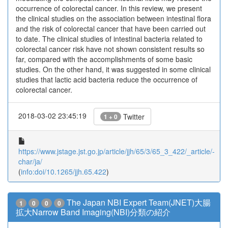
occurrence of colorectal cancer. In this review, we present
the clinical studies on the association between intestinal flora
and the risk of colorectal cancer that have been carried out
to date. The clinical studies of intestinal bacteria related to
colorectal cancer risk have not shown consistent results so
far, compared with the accomplishments of some basic
studies. On the other hand, it was suggested in some clinical
studies that lactic acid bacteria reduce the occurrence of
colorectal cancer.
2018-03-02 23:45:19
Twitter
1 + 0
https://www.jstage.jst.go.jp/article/jjh/65/3/65_3_422/_article/-
char/ja/
(
info:doi/10.1265/jjh.65.422
)
The Japan NBI Expert Team(JNET)大腸
1
0
0
0
拡大Narrow Band Imaging(NBI)分類の紹介