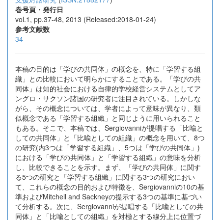
巻号頁・発行日
vol.1, pp.37-48, 2013 (Released:2018-01-24)
参考文献数
34
本稿の目的は「学びの共同体」の概念を、特に「学習する組
織」との比較において明らかにすることである。「学びの共
同体」は知的社会における自律的学校経営システムとしてア
ングロ・サクソン諸国の研究者に注目されている。しかしな
がら、その概念については、学者によって意味が異なり、類
似概念である「学習する組織」と同じように用いられること
もある。そこで、本稿では、Sergiovanniが提唱する「比喩と
しての共同体」と「比喩としての組織」の概念を用いて、8つ
の研究(内3つは「学習する組織」、5つは「学びの共同体」)
における「学びの共同体」と「学習する組織」の意味を分析
し、比較できることを示す。まず、「学びの共同体」に関す
る5つの研究と「学習する組織」に関する3つの研究におい
て、これらの概念の目的および特徴を、Sergiovanniの10の基
準およびMitchell and Sackneyの提示する3つの基準に基づい
て分析する。次に、Sergiovanniが提唱する「比喩としての共
同体」と「比喩としての組織」を対極とする線分上に位置づ