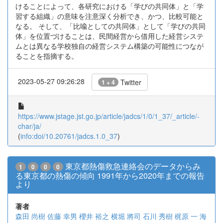
けることによって、各研究における「学びの共同体」と「学
習する組織」の意味を注意深く分析でき、かつ、比較可能と
なる。 そして、「比喩としての共同体」として「学びの共同
体」を位置づけることは、民間経営から借用した経営システ
ムとは異なる学校独自の経営システム構築の可能性につなが
ることを指摘する。
2023-05-27 09:26:28
Twitter
1 + 4
https://www.jstage.jst.go.jp/article/jadcs/1/0/1_37/_article/-
char/ja/
(
info:doi/10.20761/jadcs.1.0_37
)
東京都熱傷救急連絡会のデータからみ
1
0
0
0
る東京都の熱傷の傾向 1991年から2020年までの報告
より
著者
森田 尚樹
佐藤 幸男
櫻井 裕之
横堀 將司
石川 秀樹
梶原 一
海