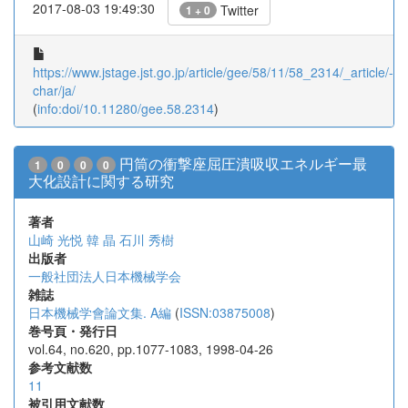
2017-08-03 19:49:30
Twitter
1 + 0
https://www.jstage.jst.go.jp/article/gee/58/11/58_2314/_article/-
char/ja/
(
info:doi/10.11280/gee.58.2314
)
円筒の衝撃座屈圧潰吸収エネルギー最
1
0
0
0
大化設計に関する研究
著者
山崎 光悦
韓 晶
石川 秀樹
出版者
一般社団法人日本機械学会
雑誌
日本機械学會論文集. A編
(
ISSN:03875008
)
巻号頁・発行日
vol.64, no.620, pp.1077-1083, 1998-04-26
参考文献数
11
被引用文献数