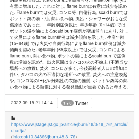
有意に増加した. これに対し, flame burnは有意に減少を認め
た. Flame burnでは火災, コンロ等, 自傷行為, scald burnでは
ポット・鍋の湯・油, 熱い食べ物, 風呂・シャワーがおもな受
傷原因であった. 年齢別症例数は, 年少年齢 (0~14歳) では
ポットの湯や油によるscald burn症例が増加傾向にあり, 対し
て火災によるflame burn症例は減少傾向を示した. 生産年齢
(15~64歳) では火災や自傷行為によるflame burn症例は減少
傾向を認めた. 老年年齢 (65歳以上) では火災, コンロによる
flame burn, 熱い食べ物, ポットの湯によるscald burnで症例
数の増加を認めた. 出火原因はタバコの火の不始末 (不適当な
場所への放置), 焚火, コンロが多く, 今後高齢者人口の増加に
伴い, タバコの火の不適切な場所への放置, 焚火への注意喚起
や, コンロ等のIH化や難燃性の衣類の推奨, ポットや鍋等の熱
い食べ物による熱傷に対する啓発活動が重要であると考える.
2022-09-15 21:14:14
Twitter
1 + 0
https://www.jstage.jst.go.jp/article/jburn/48/3/48_76/_article/-
char/ja/
(
info:doi/10.34366/jburn.48.3_76
)