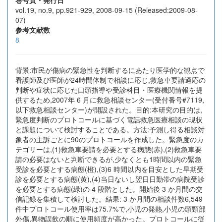
巻号頁・発行日
vol.19, no.9, pp.921-929, 2008-09-15 (Released:2009-08-
07)
参考文献数
8
背景:市民が傷病の緊急性を判断するにあたり医学的な観点で
看護師及び医師が24時間体制で相談に応じ,救急車要請適応の
判断や症状に応じた口頭指導や受診科目・医療機関情報を提
供するため,2007年 6 月に救急相談センター(受付番号#7119,
以下救急相談センター)が開設された。目的:本研究の目的は,
緊急度判断のプロトコールに基づく電話救急医療相談の現状
と課題について検討することである。方法:予測し得る相談対
象者の主訴ごとに90のプロトコールを作成した。緊急度のカ
テゴリーは,(1)救急車要請を必要とする病態(赤),(2)救急車要
請の必要はないと判断できるが,少なくとも1時間以内の緊急
受診を必要とする病態(橙),(3)6 時間以内を目安とした早期受
診を必要とする病態(黄),(4)当日ないし翌日日勤帯の病院受診
を必要とする病態(緑)の 4 段階とした。開始後 3 か月間の交
信記録を集積して検討した。結果: 3 か月間の相談件数6,549
件中プロトコール使用率は75.7%で,小児の発熱,小児の頭頸部
外傷,異物誤飲の順に使用頻度が高かった。プロトコールに従