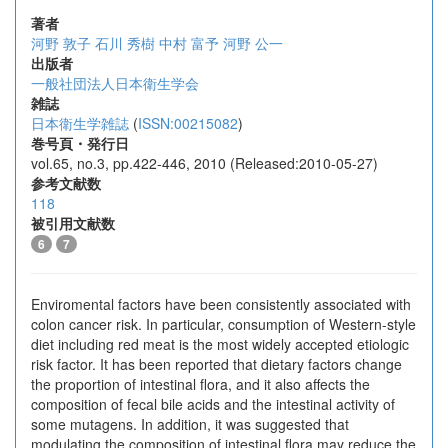
著者
河野 敦子
石川 秀樹
中村 富予
河野 公一
出版者
一般社団法人日本衛生学会
雑誌
日本衛生学雑誌
(
ISSN:00215082
)
巻号頁・発行日
vol.65, no.3, pp.422-446, 2010 (Released:2010-05-27)
参考文献数
118
被引用文献数
6
7
Enviromental factors have been consistently associated with
colon cancer risk. In particular, consumption of Western-style
diet including red meat is the most widely accepted etiologic
risk factor. It has been reported that dietary factors change
the proportion of intestinal flora, and it also affects the
composition of fecal bile acids and the intestinal activity of
some mutagens. In addition, it was suggested that
modulating the composition of intestinal flora may reduce the