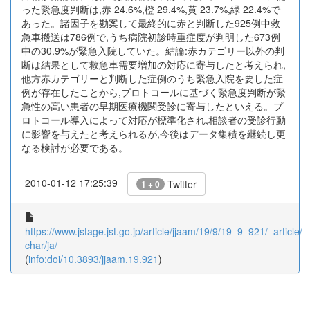
った緊急度判断は,赤 24.6%,橙 29.4%,黄 23.7%,緑 22.4%で
あった。諸因子を勘案して最終的に赤と判断した925例中救
急車搬送は786例で,うち病院初診時重症度が判明した673例
中の30.9%が緊急入院していた。結論:赤カテゴリー以外の判
断は結果として救急車需要増加の対応に寄与したと考えられ,
他方赤カテゴリーと判断した症例のうち緊急入院を要した症
例が存在したことから,プロトコールに基づく緊急度判断が緊
急性の高い患者の早期医療機関受診に寄与したといえる。プ
ロトコール導入によって対応が標準化され,相談者の受診行動
に影響を与えたと考えられるが,今後はデータ集積を継続し更
なる検討が必要である。
2010-01-12 17:25:39
Twitter
1 + 0
https://www.jstage.jst.go.jp/article/jjaam/19/9/19_9_921/_article/-
char/ja/
(
info:doi/10.3893/jjaam.19.921
)