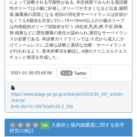
によって診断される可能性がある. 本症候群でみられる過誤腫
性ポリープは小腸に好発し,ポリープが大きくなると出血,腸閉
塞,腸重積の原因となる.初回の消化管サーベイランスは症状が
なくても8歳頃を目安に行い,10〜15mm以上の小腸ポリープ
は内視鏡的ポリープ切除術を行う.消化管,乳房,膵,子宮,卵巣,
肺,精巣などに悪性腫瘍の発生が認められ,適切なサーベイラン
スが必要である. 本診療ガイドラインでは,小児から成人にか
けてシームレスに,正確な診断と適切な治療・サーベイランス
が行われるよう, 基本的事項を解説し,4個のクリニカルクエス
チョンと推奨を作成した.
2021-01-26 03:45:56
Twitter
1 + 0
https://www.jstage.jst.go.jp/article/jsht/20/2/20_59/_article/-
char/ja/
(
info:doi/10.18976/jsht.20.2_59
)
大腸癌と腸内細菌叢に関する疫学
1
0
0
0
OA
研究の検討