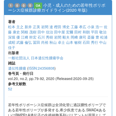
小児・成人のための若年性ポリポ
1
0
0
0
OA
ーシス症候群診療ガイドライン(2020 年版)
著者
松本 主之
新井 正美
岩間 達
樫田 博史
工藤 孝広
小泉 浩一
佐
藤 康史
関根 茂樹
田中 信治
田中屋 宏爾
田村 和朗
平田 敬治
深堀 優
江﨑 幹宏
石川 秀樹
岩間 毅夫
岡﨑 康司
斎藤 豊
松浦
成昭
武藤 倫弘
冨田 尚裕
秋山 卓士
山本 敏樹
石田 秀行
中山
佳子
出版者
一般社団法人 日本遺伝性腫瘍学会
雑誌
遺伝性腫瘍
(
ISSN:24356808
)
巻号頁・発行日
vol.20, no.2, pp.79-92, 2020 (Released:2020-09-25)
参考文献数
52
若年性ポリポーシス症候群は全消化管に過誤腫性ポリープで
ある若年性ポリープが多発する,希少疾患である.SMAD4ある
いはBMPR1A遺伝子の生殖細胞系列バリアントが原因として