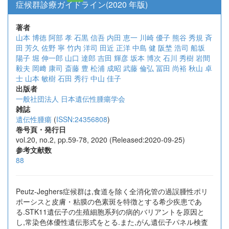
症候群診療ガイドライン(2020 年版)
著者
山本 博徳
阿部 孝
石黒 信吾
内田 恵一
川崎 優子
熊谷 秀規
斉
田 芳久
佐野 寧
竹内 洋司
田近 正洋
中島 健
阪埜 浩司
船坂
陽子
堀 伸一郎
山口 達郎
吉田 輝彦
坂本 博次
石川 秀樹
岩間
毅夫
岡﨑 康司
斎藤 豊
松浦 成昭
武藤 倫弘
冨田 尚裕
秋山 卓
士
山本 敏樹
石田 秀行
中山 佳子
出版者
一般社団法人 日本遺伝性腫瘍学会
雑誌
遺伝性腫瘍
(
ISSN:24356808
)
巻号頁・発行日
vol.20, no.2, pp.59-78, 2020 (Released:2020-09-25)
参考文献数
88
Peutz-Jeghers症候群は,食道を除く全消化管の過誤腫性ポリ
ポーシスと皮膚・粘膜の色素斑を特徴とする希少疾患であ
る.STK11遺伝子の生殖細胞系列の病的バリアントを原因と
し,常染色体優性遺伝形式をとる.また,がん遺伝子パネル検査