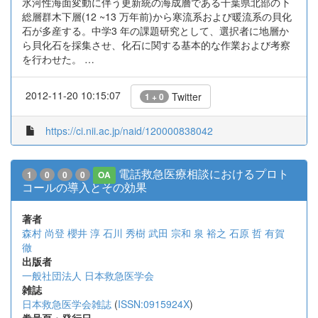
氷河性海面変動に伴う更新統の海成層である千葉県北部の下
総層群木下層(12 ~13 万年前)から寒流系および暖流系の貝化
石が多産する。中学3 年の課題研究として、選択者に地層か
ら貝化石を採集させ、化石に関する基本的な作業および考察
を行わせた。 …
2012-11-20 10:15:07
Twitter
1 + 0
https://ci.nii.ac.jp/naid/120000838042
電話救急医療相談におけるプロト
1
0
0
0
OA
コールの導入とその効果
著者
森村 尚登
櫻井 淳
石川 秀樹
武田 宗和
泉 裕之
石原 哲
有賀
徹
出版者
一般社団法人 日本救急医学会
雑誌
日本救急医学会雑誌
(
ISSN:0915924X
)