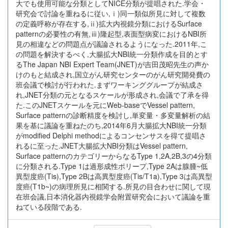
大でも使用可能な分類としてNICE分類が提唱された.学会・
研究会で討論を重ねるに従い,ⅰ)同一類似所見に対して複数
の定義呼称が存在する,ⅱ)拡大内視鏡分類におけるSurface
patternの必要性の有無,ⅲ)隆起型,表面型病変におけるNBI所
見の相違などの問題点が議論されるようになった.2011年,こ
の問題を解決するべく,大腸拡大NBI統一分類作成を目的とす
るThe Japan NBI Expert Team(JNET)が吉田茂昭先生の声か
けのもと結成され,国立がん研究センターのがん研究開発費の
班会議で検討が行われた.まずワーキンググループが結成さ
れ,JNET分類の元となるスケールが形成され,会議で了承を得
た.このJNETスケールを元にWeb-baseでVessel pattern,
Surface patternの診断精度を検討し,単変量・多変量解析の結
果を基に議論を重ねたのち,2014年6月大腸拡大NBI統一分類
がmodified Delphi methodによるコンセンサスを得て提唱さ
れるに至った.JNET大腸拡大NBI分類はVessel pattern,
Surface patternのカテゴリーからなるType 1,2A,2B,3の4分類
に分類される.Type 1は過形成性ポリープ,Type 2Aは腺腫~低
異型度癌(Tis),Type 2Bは高異型度癌(Tis/T1a),Type 3は高異型
度癌(T1b~)の病理所見に相関する.所見の目合わせに関して現
在班会議,日本消化器内視鏡学会附置研究会において議論を重
ねている段階である.