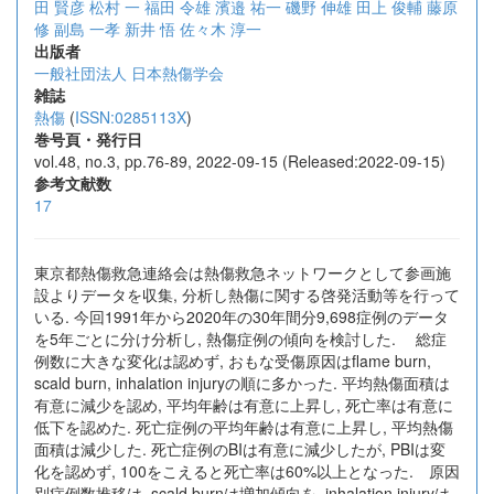
田 賢彦
松村 一
福田 令雄
濱邉 祐一
磯野 伸雄
田上 俊輔
藤原
修
副島 一孝
新井 悟
佐々木 淳一
出版者
一般社団法人 日本熱傷学会
雑誌
熱傷
(
ISSN:0285113X
)
巻号頁・発行日
vol.48, no.3, pp.76-89, 2022-09-15 (Released:2022-09-15)
参考文献数
17
東京都熱傷救急連絡会は熱傷救急ネットワークとして参画施
設よりデータを収集, 分析し熱傷に関する啓発活動等を行って
いる. 今回1991年から2020年の30年間分9,698症例のデータ
を5年ごとに分け分析し, 熱傷症例の傾向を検討した. 総症
例数に大きな変化は認めず, おもな受傷原因はflame burn,
scald burn, inhalation injuryの順に多かった. 平均熱傷面積は
有意に減少を認め, 平均年齢は有意に上昇し, 死亡率は有意に
低下を認めた. 死亡症例の平均年齢は有意に上昇し, 平均熱傷
面積は減少した. 死亡症例のBIは有意に減少したが, PBIは変
化を認めず, 100をこえると死亡率は60%以上となった. 原因
別症例数推移は, scald burnは増加傾向を, inhalation injuryは