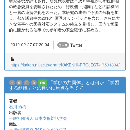
研究姿勢が評価され、研究代表者は平成19年度から都医師会
の救急委員を委嘱されたため、行政側・消防庁などの諸機関
と一層の連携強化を図った。本研究の成果に今後の分析を加
え、都が誘致中の2016年夏季オリンピックを含む、さらに大
きな催事への医療対応システムの確立を目指し、国内で恒常
的に開かれる催事での参加者の安全確保に努める。
2012-02-27 07:20:04
Twitter
2 + 0
https://kaken.nii.ac.jp/grant/KAKENHI-PROJECT-17591894/
「学びの共同体」とは何か 「学習
1
0
0
0
OA
する組織」との違いに焦点を当てて
著者
石川 秀樹
出版者
一般社団法人 日本支援対話学会
雑誌
支援対話研究
(
ISSN:21882177
)