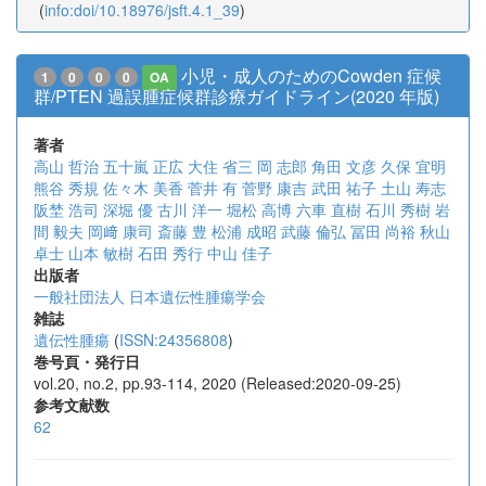
(
info:doi/10.18976/jsft.4.1_39
)
小児・成人のためのCowden 症候
1
0
0
0
OA
群/PTEN 過誤腫症候群診療ガイドライン(2020 年版)
著者
高山 哲治
五十嵐 正広
大住 省三
岡 志郎
角田 文彦
久保 宜明
熊谷 秀規
佐々木 美香
菅井 有
菅野 康吉
武田 祐子
土山 寿志
阪埜 浩司
深堀 優
古川 洋一
堀松 高博
六車 直樹
石川 秀樹
岩
間 毅夫
岡﨑 康司
斎藤 豊
松浦 成昭
武藤 倫弘
冨田 尚裕
秋山
卓士
山本 敏樹
石田 秀行
中山 佳子
出版者
一般社団法人 日本遺伝性腫瘍学会
雑誌
遺伝性腫瘍
(
ISSN:24356808
)
巻号頁・発行日
vol.20, no.2, pp.93-114, 2020 (Released:2020-09-25)
参考文献数
62