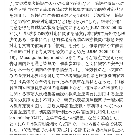
(1)大規模集客施設の現状や催事の分析など、施設や催事への
医療支援に関する事項近隣の大規模集客施設の医療対応状況
を調査し、各施設での傷病者数とその内容、治療状況、施設
ごとの特性(医寮対応能力など)を明らかにした。結果公開に
同意を得た野球場の状況を論文にまとめた(KJM 2007;56:85-
91)が、野球場の医療対応に関する論文は本邦初で海外でも稀
少である。催事に合わせ開催場所近隣の医療機関に救急医療
対応を文書で依頼する「慣習」を分析し、催事内容や主催者
の医療に対する考え方を論文にまとめた(JJDM 2005;10:10-
18)。Mass-gathering medicineをこのような観点で捉えた報
告は国内外を通じ皆無で、催事参加者、とくに観客の安全担
保が不十分な国内の催事事情が判明し、実効性のない文書の
みの医療対応要請を廃して主催者/施設責任者と医療機関双方
でより具体的な準備を行うための貴重な資料となった。(2)教
育体制や医療従事者側の意識向上など、傷病者への医療対応
に関する事項大規模集客施設の救急医療需要に対応する医療
者側の意識向上も不可欠で、研究代表者所属機関で一層の院
内教育充実を図り、新規入職者(医療職・事務職すべて)への
災害医療講演、初期臨床研修医への災害医療に特化したoff-
job training(OJT)、医学部学生への講義、などを実施した。
とくに0JTは教育対象者から好評で、その内容を学会で発表
した。(3)現時点での本研究に対する評価と今後の展開以上の