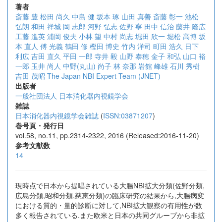
著者
斎藤 豊
松田 尚久
中島 健
坂本 琢
山田 真善
斎藤 彰一
池松
弘朗
和田 祥城
岡 志郎
河野 弘志
佐野 寧
田中 信治
藤井 隆広
工藤 進英
浦岡 俊夫
小林 望
中村 尚志
堀田 欣一
堀松 高博
坂
本 直人
傅 光義
鶴田 修
樫田 博史
竹内 洋司
町田 浩久
日下
利広
吉田 直久
平田 一郎
寺井 毅
山野 泰穂
金子 和弘
山口 裕
一郎
玉井 尚人
中野(丸山) 尚子
林 奈那
岩館 峰雄
石川 秀樹
吉田 茂昭
The Japan NBI Expert Team (JNET)
出版者
一般社団法人 日本消化器内視鏡学会
雑誌
日本消化器内視鏡学会雑誌
(
ISSN:03871207
)
巻号頁・発行日
vol.58, no.11, pp.2314-2322, 2016 (Released:2016-11-20)
参考文献数
14
現時点で日本から提唱されている大腸NBI拡大分類(佐野分類,
広島分類,昭和分類,慈恵分類)の臨床研究の結果から,大腸病変
における質的・量的診断に対して,NBI拡大観察の有用性が数
多く報告されている.また欧米と日本の共同グループから非拡