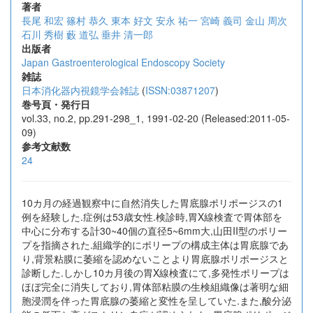
著者
長尾 和宏
篠村 恭久
東本 好文
安永 祐一
宮崎 義司
金山 周次
石川 秀樹
藪 道弘
垂井 清一郎
出版者
Japan Gastroenterological Endoscopy Society
雑誌
日本消化器内視鏡学会雑誌
(
ISSN:03871207
)
巻号頁・発行日
vol.33, no.2, pp.291-298_1, 1991-02-20 (Released:2011-05-
09)
参考文献数
24
10カ月の経過観察中に自然消失した胃底腺ポリポージスの1
例を経験した.症例は53歳女性.検診時,胃X線検査で胃体部を
中心に分布する計30~40個の直径5~6mm大,山田II型のポリー
プを指摘された.組織学的にポリープの構成主体は胃底腺であ
り,背景粘膜に萎縮を認めないことより胃底腺ポリポージスと
診断した.しかし10カ月後の胃X線検査にて,多発性ポリープは
ほぼ完全に消失しており,胃体部粘膜の生検組織像は著明な細
胞浸潤を伴った胃底腺の萎縮と変性を呈していた.また,酸分泌