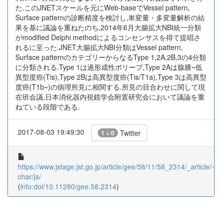
た.このJNETスケールを元にWeb-baseでVessel pattern,
Surface patternの診断精度を検討し,単変量・多変量解析の結
果を基に議論を重ねたのち,2014年6月大腸拡大NBI統一分類
がmodified Delphi methodによるコンセンサスを得て提唱さ
れるに至った.JNET大腸拡大NBI分類はVessel pattern,
Surface patternのカテゴリーからなるType 1,2A,2B,3の4分類
に分類される.Type 1は過形成性ポリープ,Type 2Aは腺腫~低
異型度癌(Tis),Type 2Bは高異型度癌(Tis/T1a),Type 3は高異型
度癌(T1b~)の病理所見に相関する.所見の目合わせに関して現
在班会議,日本消化器内視鏡学会附置研究会において議論を重
ねている段階である.
2017-08-03 19:49:30
Twitter
1 + 0
https://www.jstage.jst.go.jp/article/gee/58/11/58_2314/_article/-
char/ja/
(
info:doi/10.11280/gee.58.2314
)