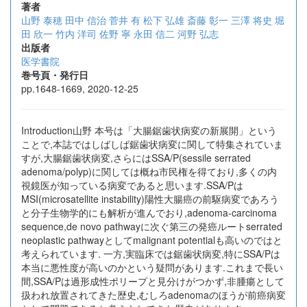
著者
山野 泰穂
田中 信治
菅井 有
松下 弘雄
斎藤 彰一
三澤 将史
堀
田 欣一
竹内 洋司
佐野 寧
永田 信二
河野 弘志
出版者
医学書院
巻号頁・発行日
pp.1648-1669, 2020-12-25
Introduction山野 本号は「大腸鋸歯状病変の新展開」という
ことで,本誌ではしばしば鋸歯状病変に関して特集されていま
すが,大腸鋸歯状病変,さらにはSSA/P(sessile serrated
adenoma/polyp)に関しては概ね市民権を得ており,多くの内
視鏡医が知っている病変であると思います.SSA/Pは
MSI(microsatellite instability)陽性大腸癌の前駆病変であろう
と分子生物学的にも解析が進んでおり,adenoma-carcinoma
sequence,de novo pathwayに次ぐ第三の発癌ルートserrated
neoplastic pathwayとしてmalignant potentialも高いのではと
考えられています. 一方,実臨床では鋸歯状病変,特にSSA/Pは
本当に悪性度が高いのかという疑問があります.これまで長い
間,SSA/Pは過形成性ポリープと見分けがつかず,非腫瘍として
扱われ放置されてきた歴史,むしろadenomaのほうが前癌病変