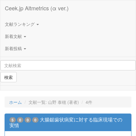
Ceek.jp Altmetrics (α ver.)
文献ランキング
新着文献
新着投稿
検索
ホーム
文献一覧: 山野 泰穂 (著者)
4件
大腸鋸歯状病変に対する臨床現場での
5
0
0
0
実情