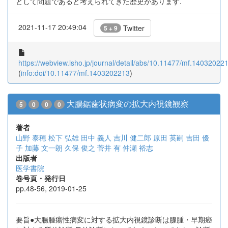
として問題であると考えられてきた歴史があります.
2021-11-17 20:49:04
Twitter
5 + 9
https://webview.isho.jp/journal/detail/abs/10.11477/mf.14032022
(
info:doi/10.11477/mf.1403202213
)
大腸鋸歯状病変の拡大内視鏡観察
5
0
0
0
著者
山野 泰穂
松下 弘雄
田中 義人
吉川 健二郎
原田 英嗣
吉田 優
子
加藤 文一朗
久保 俊之
菅井 有
仲瀬 裕志
出版者
医学書院
巻号頁・発行日
pp.48-56, 2019-01-25
要旨●大腸腫瘍性病変に対する拡大内視鏡診断は腺腫・早期癌