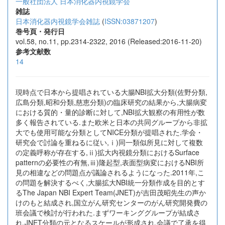
一般社団法人 日本消化器内視鏡学会
雑誌
日本消化器内視鏡学会雑誌
(
ISSN:03871207
)
巻号頁・発行日
vol.58, no.11, pp.2314-2322, 2016 (Released:2016-11-20)
参考文献数
14
現時点で日本から提唱されている大腸NBI拡大分類(佐野分類,
広島分類,昭和分類,慈恵分類)の臨床研究の結果から,大腸病変
における質的・量的診断に対して,NBI拡大観察の有用性が数
多く報告されている.また欧米と日本の共同グループから非拡
大でも使用可能な分類としてNICE分類が提唱された.学会・
研究会で討論を重ねるに従い,ⅰ)同一類似所見に対して複数
の定義呼称が存在する,ⅱ)拡大内視鏡分類におけるSurface
patternの必要性の有無,ⅲ)隆起型,表面型病変におけるNBI所
見の相違などの問題点が議論されるようになった.2011年,こ
の問題を解決するべく,大腸拡大NBI統一分類作成を目的とす
るThe Japan NBI Expert Team(JNET)が吉田茂昭先生の声か
けのもと結成され,国立がん研究センターのがん研究開発費の
班会議で検討が行われた.まずワーキンググループが結成さ
れ,JNET分類の元となるスケールが形成され,会議で了承を得