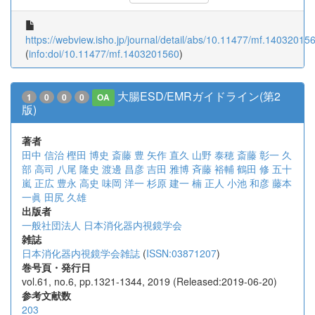
https://webview.isho.jp/journal/detail/abs/10.11477/mf.14032015
(
info:doi/10.11477/mf.1403201560
)
大腸ESD/EMRガイドライン(第2
1
0
0
0
OA
版)
著者
田中 信治
樫田 博史
斎藤 豊
矢作 直久
山野 泰穂
斎藤 彰一
久
部 高司
八尾 隆史
渡邊 昌彦
吉田 雅博
斉藤 裕輔
鶴田 修
五十
嵐 正広
豊永 高史
味岡 洋一
杉原 建一
楠 正人
小池 和彦
藤本
一眞
田尻 久雄
出版者
一般社団法人 日本消化器内視鏡学会
雑誌
日本消化器内視鏡学会雑誌
(
ISSN:03871207
)
巻号頁・発行日
vol.61, no.6, pp.1321-1344, 2019 (Released:2019-06-20)
参考文献数
203