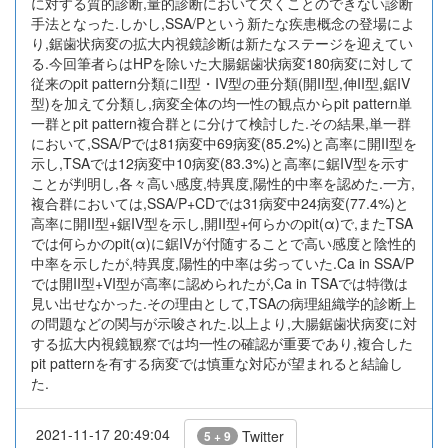
に対する質的診断,量的診断において欠くことのできない診断
手法となった.しかし,SSA/Pという新たな疾患概念の登場によ
り,鋸歯状病変の拡大内視鏡診断は新たなステージを迎えてい
る.今回筆者らはHPを除いた大腸鋸歯状病変180病変に対して
従来のpit pattern分類にII型・IV型の亜分類(開II型,伸II型,鋸IV
型)を加えて分類し,病変全体の均一性の観点からpit pattern単
一群とpit pattern複合群とに分けて検討した.その結果,単一群
において,SSA/Pでは81病変中69病変(85.2%)と高率に開II型を
示し,TSAでは12病変中10病変(83.3%)と高率に鋸IV型を示す
ことが判明し,各々高い感度,特異度,陽性的中率を認めた.一方,
複合群においては,SSA/P+CDでは31病変中24病変(77.4%)と
高率に開II型+鋸IV型を示し,開II型+何らかのpit(α)で,またTSA
では何らかのpit(α)に鋸IVが付随することで高い感度と陰性的
中率を示したが,特異度,陽性的中率は劣っていた.Ca in SSA/P
では開II型+VI型が高率に認められたが,Ca in TSAでは特徴は
見い出せなかった.その理由として,TSAの病理組織学的診断上
の問題などの関与が示唆された.以上より,大腸鋸歯状病変に対
する拡大内視鏡観察では均一性の確認が重要であり,複合した
pit patternを有する病変では慎重な対応が望まれると結論し
た.
2021-11-17 20:49:04
Twitter
5 + 9