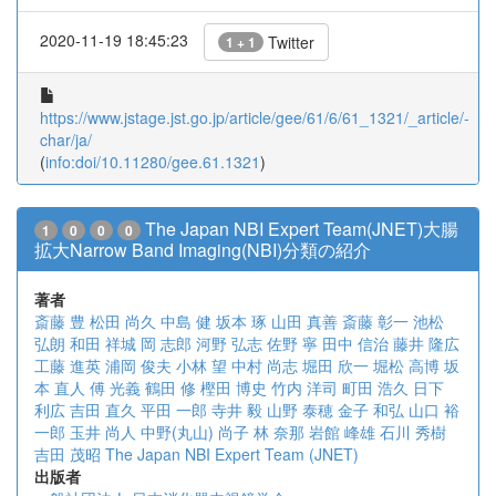
2020-11-19 18:45:23
Twitter
1 + 1
https://www.jstage.jst.go.jp/article/gee/61/6/61_1321/_article/-
char/ja/
(
info:doi/10.11280/gee.61.1321
)
The Japan NBI Expert Team(JNET)大腸
1
0
0
0
拡大Narrow Band Imaging(NBI)分類の紹介
著者
斎藤 豊
松田 尚久
中島 健
坂本 琢
山田 真善
斎藤 彰一
池松
弘朗
和田 祥城
岡 志郎
河野 弘志
佐野 寧
田中 信治
藤井 隆広
工藤 進英
浦岡 俊夫
小林 望
中村 尚志
堀田 欣一
堀松 高博
坂
本 直人
傅 光義
鶴田 修
樫田 博史
竹内 洋司
町田 浩久
日下
利広
吉田 直久
平田 一郎
寺井 毅
山野 泰穂
金子 和弘
山口 裕
一郎
玉井 尚人
中野(丸山) 尚子
林 奈那
岩館 峰雄
石川 秀樹
吉田 茂昭
The Japan NBI Expert Team (JNET)
出版者