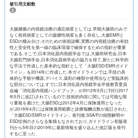
被引用文献数
2
大腸腫瘍の内視鏡治療の適応病変としては,早期大腸癌のみで
なく前癌病変としての腺腫性病変も多く存在し,大腸EMRと
ESDの棲み分け,そのための術前診断,実際の内視鏡治療の有効
性と安全性を第一線の臨床現場で確保するための指針が重要
である.そこで,日本消化器内視鏡学会では,大腸癌研究会,日本
大腸肛門病学会,日本消化器病学会の協力を得て,新たに科学的
な手法で作成した基本的な指針として「大腸ESD/EMRガイド
ライン」を2014年に作成した.本ガイドラインでは,手技の具
体的な手順や機器,デバイス,薬剤の種類や使用法など実臨床的
な部分については,すでに日本消化器内視鏡学会卒後教育委員
会編「消化器内視鏡ハンドブック」が2012年5月に刊行(2017
年5月に改訂)されているので,技術的内容に関しては可能な限
り重複を避けた.大腸ESDは2012年4月に保険適用となった
が,2018年4月には保険適用範囲と診療報酬点数が改訂された.
「大腸ESD/EMRガイドライン」発刊後,SSA/Pの病態解明や
ESD症例のさらなる集積もなされており,ガイドライン初版発
刊から5年目の2019年に最新情報を盛り込んだ改訂版を発刊
するに至った.