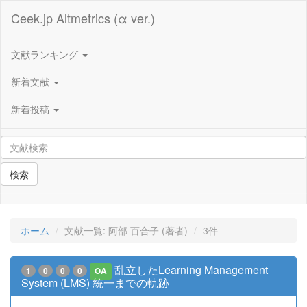
Ceek.jp Altmetrics (α ver.)
文献ランキング
新着文献
新着投稿
検索
ホーム
文献一覧: 阿部 百合子 (著者)
3件
乱立したLearning Management
1
0
0
0
OA
System (LMS) 統一までの軌跡