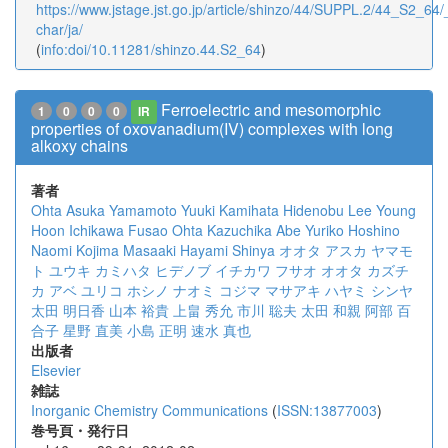
https://www.jstage.jst.go.jp/article/shinzo/44/SUPPL.2/44_S2_64/_
char/ja/
(
info:doi/10.11281/shinzo.44.S2_64
)
Ferroelectric and mesomorphic
1
0
0
0
IR
properties of oxovanadium(IV) complexes with long
alkoxy chains
著者
Ohta Asuka
Yamamoto Yuuki
Kamihata Hidenobu
Lee Young
Hoon
Ichikawa Fusao
Ohta Kazuchika
Abe Yuriko
Hoshino
Naomi
Kojima Masaaki
Hayami Shinya
オオタ アスカ
ヤマモ
ト ユウキ
カミハタ ヒデノブ
イチカワ フサオ
オオタ カズチ
カ
アベ ユリコ
ホシノ ナオミ
コジマ マサアキ
ハヤミ シンヤ
太田 明日香
山本 裕貴
上畠 秀允
市川 聡夫
太田 和親
阿部 百
合子
星野 直美
小島 正明
速水 真也
出版者
Elsevier
雑誌
Inorganic Chemistry Communications
(
ISSN:13877003
)
巻号頁・発行日