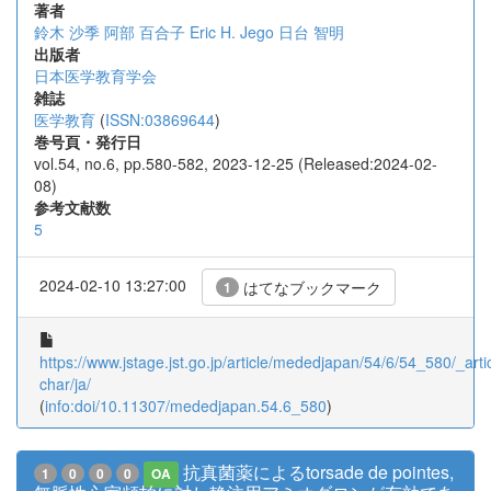
著者
鈴木 沙季
阿部 百合子
Eric H. Jego
日台 智明
出版者
日本医学教育学会
雑誌
医学教育
(
ISSN:03869644
)
巻号頁・発行日
vol.54, no.6, pp.580-582, 2023-12-25 (Released:2024-02-
08)
参考文献数
5
2024-02-10 13:27:00
はてなブックマーク
1
https://www.jstage.jst.go.jp/article/mededjapan/54/6/54_580/_artic
char/ja/
(
info:doi/10.11307/mededjapan.54.6_580
)
抗真菌薬によるtorsade de pointes,
1
0
0
0
OA