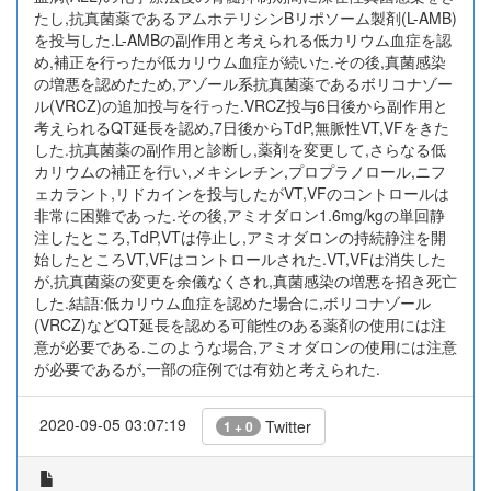
たし,抗真菌薬であるアムホテリシンBリポソーム製剤(L-AMB)
を投与した.L-AMBの副作用と考えられる低カリウム血症を認
め,補正を行ったが低カリウム血症が続いた.その後,真菌感染
の増悪を認めたため,アゾール系抗真菌薬であるボリコナゾー
ル(VRCZ)の追加投与を行った.VRCZ投与6日後から副作用と
考えられるQT延長を認め,7日後からTdP,無脈性VT,VFをきた
した.抗真菌薬の副作用と診断し,薬剤を変更して,さらなる低
カリウムの補正を行い,メキシレチン,プロプラノロール,ニフ
ェカラント,リドカインを投与したがVT,VFのコントロールは
非常に困難であった.その後,アミオダロン1.6mg/kgの単回静
注したところ,TdP,VTは停止し,アミオダロンの持続静注を開
始したところVT,VFはコントロールされた.VT,VFは消失した
が,抗真菌薬の変更を余儀なくされ,真菌感染の増悪を招き死亡
した.結語:低カリウム血症を認めた場合に,ボリコナゾール
(VRCZ)などQT延長を認める可能性のある薬剤の使用には注
意が必要である.このような場合,アミオダロンの使用には注意
が必要であるが,一部の症例では有効と考えられた.
2020-09-05 03:07:19
Twitter
1 + 0