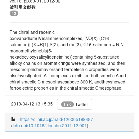
vol.16, pp.89-91, 2012-02
被引用文献数
12
The chiral and racemic
oxovanadium(IV)salmmencomplexes, [VO(X)-(C16-
salmmen)] (X =R(1),S(2), and rac(3); C16-salmmen = N,N'-
monomethylenebis(5-
hexadecyloxysalicylideneimine))containing 5-substituted
alkoxy chains on aromaticrings were synthesized, and their
mesomorphicbehaviorsand ferroelectric properties were
alsoinvestigated. All complexes exhibited bothsmectic Aand
chiral smectic C mesophasesabove 360 K, andtheyshowed
ferroelectric properties in the chiral smectic Cmesophase.
2019-04-12 13:15:35
Twitter
1 + 0
https://ci.nii.ac.jp/naid/120005199487
(
info:doi/10.1016/j.inoche.2011.12.001
)