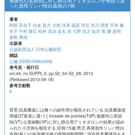
無脈性心室頻拍に対し静注用アミオダロンが有効であ
った急性リンパ性白血病の1例
著者
阿部 百合子
住友 直方
大熊 洋美
福原 淳示
市川 理恵
平井 麻
衣子
中村 隆広
松村 昌治
金丸 浩
七野 浩之
鮎沢 衛
陳 基明
麦島 秀雄
出版者
公益財団法人 日本心臓財団
雑誌
心臓
(
ISSN:05864488
)
巻号頁・発行日
vol.44, no.SUPPL.2, pp.S2_64-S2_68, 2012
(Released:2013-09-18)
参考文献数
8
背景:抗真菌薬には種々の副作用が報告されている.抗真菌薬使
用後QT延長に基づくtorsade de pointes(TdP),無脈性心室頻
拍(VT),心室細動(VF)に対し静注用アミオダロンの効果が認め
られた小児例を報告する.症例:15歳,男児.再発急性リンパ性白
血病(ALL)の化学療法後の骨髄抑制期間に深在性真菌感染をき