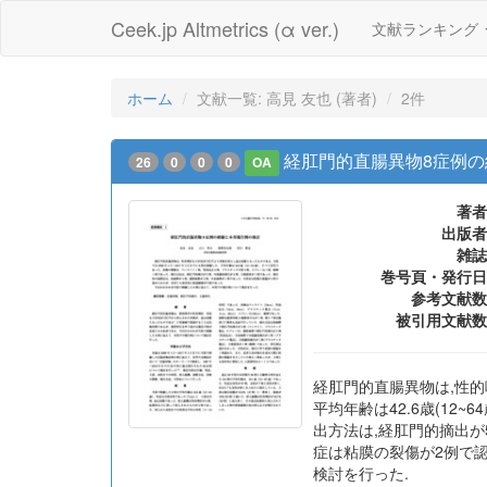
Ceek.jp Altmetrics (α ver.)
文献ランキング
ホーム
文献一覧: 高見 友也 (著者)
2件
経肛門的直腸異物8症例
26
0
0
0
OA
著者
出版者
雑誌
巻号頁・発行日
参考文献数
被引用文献数
経肛門的直腸異物は,性的
平均年齢は42.6歳(12
出方法は,経肛門的摘出が
症は粘膜の裂傷が2例で
検討を行った.