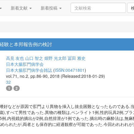
新着文献
新着投稿
の経験と本邦報告例の検討
高見 友也
山口 智之
畑野 光太郎
冨田 雅史
日本大腸肛門病学会
日本大腸肛門病学会雑誌
(
ISSN:00471801
)
vol.71, no.2, pp.86-90, 2018 (Released:2018-01-29)
32
1
2
嗜好などが原因で肛門より異物を挿入し抜去困難となったものである.当院では
~64歳),すべて男性であった.異物の種類は,ペンライト1例,性的玩具2例,プ
5例,内視鏡的摘出が2例,自然排泄が1例であった.摘出時の麻酔法は,無麻
認められたが,両者とも保存的に経過観察が可能であった.今回われわれが