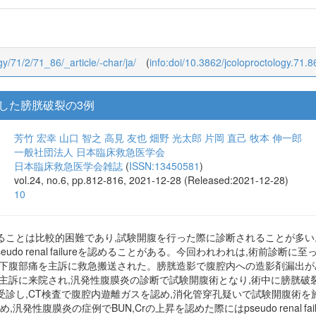
ogy/71/2/71_86/_article/-char/ja/
(
info:doi/10.3862/jcoloproctology.71.8
reをきたした膀胱破裂の3例
芳竹 宏幸
山口 智之
高見 友也
畑野 光太郎
片岡 直己
牧本 伸一郎
一般社団法人 日本臨床救急医学会
日本臨床救急医学会雑誌
(
ISSN:13450581
)
vol.24, no.6, pp.812-816, 2021-12-28 (Released:2021-12-28)
10
ることは比較的困難であり,試験開腹を行った際に診断されることが多い
seudo renal failureを認めることがある。今回われわれは,術前
然の下腹部痛を主訴に救急搬送された。膀胱造影で腹腔内への造影剤漏出が
痛を主訴に来院され,汎発性腹膜炎の診断で試験開腹術となり,術中に膀胱破
受診し,CT検査で腹腔内遊離ガスを認め,消化管穿孔疑いで試験開腹術を
め,汎発性腹膜炎の症例でBUN,Crの上昇を認めた際にはpseudo renal 