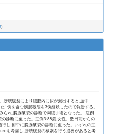
6
)
。膀胱破裂により腹腔内に尿が漏出すると,血中
診断に至った1例を含む膀胱破裂を3例経験したので報告する。
みられ,膀胱破裂の診断で開腹手術となった。 症例
裂の診断に至った。症例3:88歳,女性。数日前からの
施行し,術中に膀胱破裂の診断に至った。いずれの症
failureを考慮し,膀胱破裂の検索を行う必要があると考