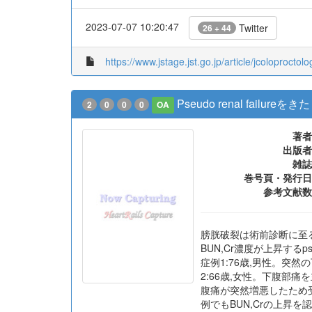
2023-07-07 10:20:47
Twitter
26 + 44
https://www.jstage.jst.go.jp/article/jcoloproctol
Pseudo renal failu
2
0
0
0
OA
著者
出版者
雑誌
巻号頁・発行日
参考文献数
膀胱破裂は術前診断に至
BUN,Cr濃度が上昇するp
症例1:76歳,男性。突
2:66歳,女性。下腹部
腹痛が突然増悪したため
例でもBUN,Crの上昇を認