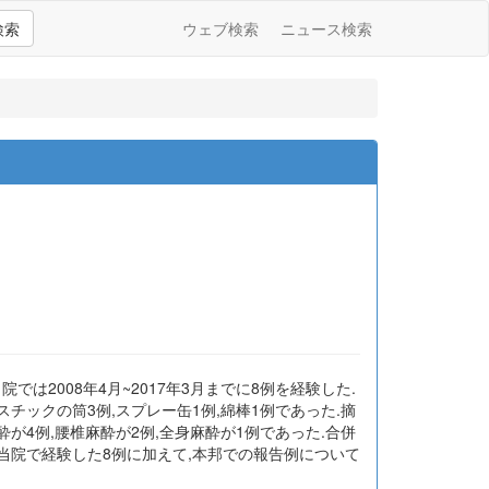
検索
ウェブ検索
ニュース検索
2008年4月~2017年3月までに8例を経験した.
ラスチックの筒3例,スプレー缶1例,綿棒1例であった.摘
酔が4例,腰椎麻酔が2例,全身麻酔が1例であった.合併
当院で経験した8例に加えて,本邦での報告例について