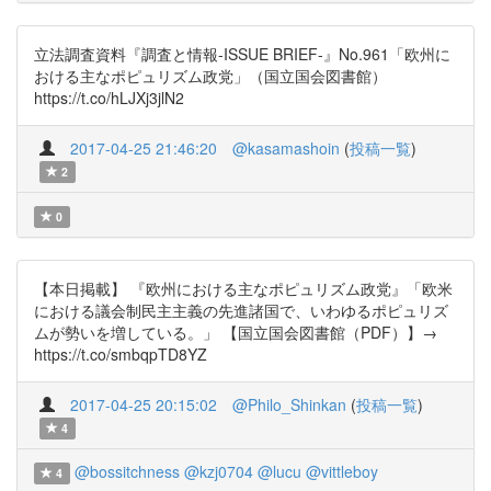
立法調査資料『調査と情報-ISSUE BRIEF-』No.961「欧州に
おける主なポピュリズム政党」（国立国会図書館）
https://t.co/hLJXj3jlN2
2017-04-25 21:46:20
@kasamashoin
(
投稿一覧
)
2
0
【本日掲載】 『欧州における主なポピュリズム政党』「欧米
における議会制民主主義の先進諸国で、いわゆるポピュリズ
ムが勢いを増している。」 【国立国会図書館（PDF）】→
https://t.co/smbqpTD8YZ
2017-04-25 20:15:02
@Philo_Shinkan
(
投稿一覧
)
4
@bossitchness
@kzj0704
@lucu
@vittleboy
4