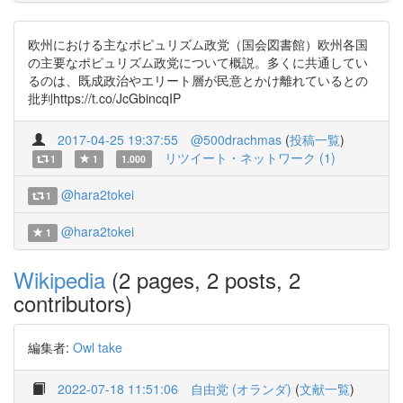
欧州における主なポピュリズム政党（国会図書館）欧州各国
の主要なポピュリズム政党について概説。多くに共通してい
るのは、既成政治やエリート層が民意とかけ離れているとの
批判https://t.co/JcGbincqIP
2017-04-25 19:37:55
@500drachmas
(
投稿一覧
)
リツイート・ネットワーク (1)
1
1
1.000
@hara2tokei
1
@hara2tokei
1
Wikipedia
(2 pages, 2 posts, 2
contributors)
編集者:
Owl take
2022-07-18 11:51:06
自由党 (オランダ)
(
文献一覧
)