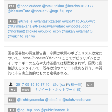
@noodleudoon
@otakutokkai
@keiichisuzu8177
7
@KasumiTaro
@norikan2
@ogi_fuji_npo
@chie_ei
@fantasticzaizen
@IDgJYTbBkvXxw7c
12
@Kirimisakana
@NakagawaRyutaro
@noodleudoon
@norikan2
@okae
@public_econ
@sakaiy
@tama1Q
@yukihito_renjyo
国会図書館の調査報告書、今回は欧州のポピュリズム政党に
ついて。 https://t.co/239YMe2hru ここでポピュリズムとは、
イデオロギーの左右や支持基盤では類型化されず、国民に直
接訴えるスタイルで、既存政治やエリート批判を行う、本質
的に非自由主義的なものと定義される。
2017-05-15 10:17:40
@orijox
(
投稿一覧
)
4
リツイート・ネットワーク (5)
2
0.000
@bishicyoumoku
@tobe2nd
@ralahzaadseven
5
@ogi_fuji_npo
@publicfinance_k
2