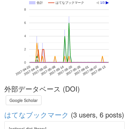
合計
はてなブックマーク
1/3
8
6
4
2
*
*
0
2017-06-07
2017-04-20
2017-05-08
2017-05-26
2017-06-13
2017-04-26
2017-05-14
2017-06-01
2017-05-02
2017-05-20
外部データベース (DOI)
Google Scholar
はてなブックマーク
(3 users, 6 posts)
[national-diet-library]