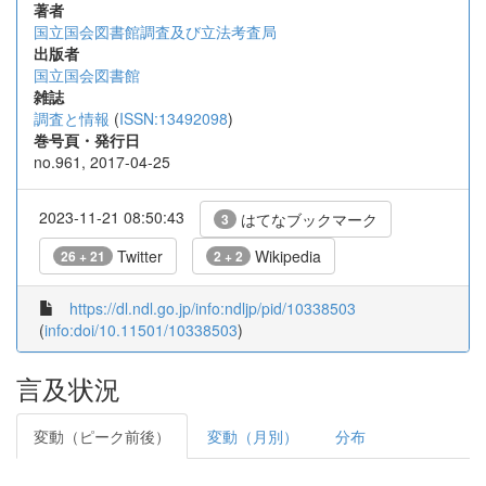
著者
国立国会図書館調査及び立法考査局
出版者
国立国会図書館
雑誌
調査と情報
(
ISSN:13492098
)
巻号頁・発行日
no.961, 2017-04-25
2023-11-21 08:50:43
はてなブックマーク
3
Twitter
Wikipedia
26 + 21
2 + 2
https://dl.ndl.go.jp/info:ndljp/pid/10338503
(
info:doi/10.11501/10338503
)
言及状況
変動（ピーク前後）
変動（月別）
分布