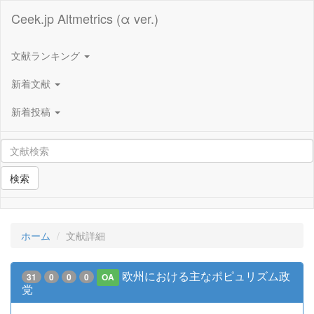
Ceek.jp Altmetrics (α ver.)
文献ランキング
新着文献
新着投稿
検索
ホーム
文献詳細
欧州における主なポピュリズム政
31
0
0
0
OA
党