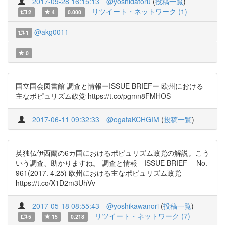
2017-09-28 16:15:13
@yoshidatoru
(
投稿一覧
)
リツイート・ネットワーク (1)
2
4
0.000
@akg0011
1
0
国立国会図書館 調査と情報ーISSUE BRIEFー 欧州における
主なポピュリズム政党 https://t.co/pgmn8FMHOS
2017-06-11 09:32:33
@ogataKCHGIM
(
投稿一覧
)
英独仏伊西蘭の6カ国におけるポピュリズム政党の解説。こう
いう調査、助かりますね。 調査と情報―ISSUE BRIEF― No.
961(2017. 4.25) 欧州における主なポピュリズム政党
https://t.co/X1D2m3UhVv
2017-05-18 08:55:43
@yoshikawanori
(
投稿一覧
)
リツイート・ネットワーク (7)
5
15
0.218