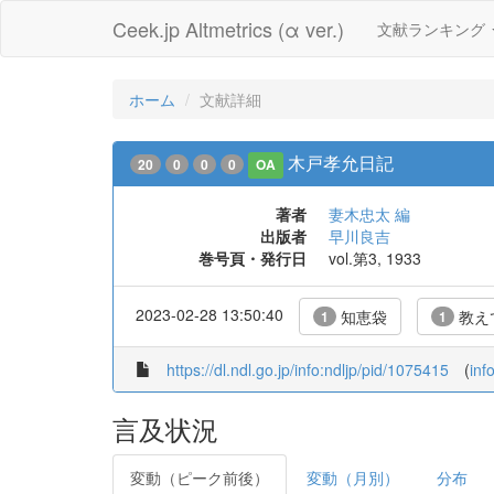
Ceek.jp Altmetrics (α ver.)
文献ランキング
ホーム
文献詳細
木戸孝允日記
20
0
0
0
OA
著者
妻木忠太 編
出版者
早川良吉
巻号頁・発行日
vol.第3, 1933
2023-02-28 13:50:40
知恵袋
教えて
1
1
https://dl.ndl.go.jp/info:ndljp/pid/1075415
(
inf
言及状況
変動（ピーク前後）
変動（月別）
分布