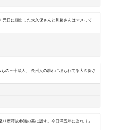
みんなバラバラ 元日に顔出した大久保さんと川路さんはマメって
外来祝するもの三十餘人」 長州人の群れに埋もれてる大久保さ
 「青松寺に至り廣澤故参議の墓に詣す。今日満五年に当れり」