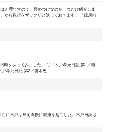
のは無理ですので、極めつけなのを一つだけ紹介しま
「政府中情實不至」から数行をザックリと訳しておきます。 「政府内
日時を探ってみました。 〇『木戸孝允日記.第1／妻
〇『木戸孝允日記.第2／妻木忠 ...
さらに木戸は帰宅直後に腹痛を起こした。木戸日記は