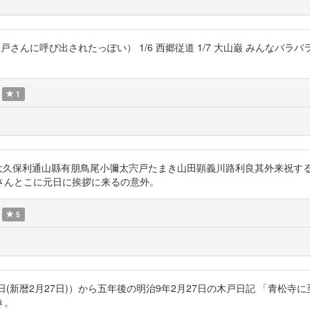
 1/4 黒田（木戸さんに呼び出されたっぽい） 1/6 西郷従道 1/7 大山巌 
1
/1「伊藤博文山尾庸三大久保利通山縣有朋鳥尾小彌太宍戸たまき山田顕義川路利良其
さんとこに元日に挨拶に来るの意外。
5
殺（明治4年1月9日(新暦2月27日)）から五年後の明治9年2月27日の木戸日記
き。