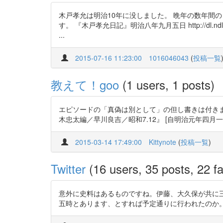
木戸孝允は明治10年に没しました。 晩年の数年間
す。 『木戸孝允日記』明治八年九月五日 http://dl.nd
...
2015-07-16 11:23:00
1016046043
(
投稿一覧
教えて！goo
(1 users, 1 posts)
エピソードの「真偽は別として」の但し書きは付きま
木忠太編／早川良吉／昭和7.12』 [自明治元年四月一日至同四年二月十
2015-03-14 17:49:00
Kittynote
(
投稿一覧
)
Twitter
(16 users, 35 posts, 22 fa
意外に史料はあるものですね。伊藤、大久保が共に
五時とあります、とすれば予定通りに行われたのか。 https://t.co