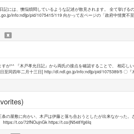
の日記には、懊悩煩悶しているような記述が散見されます。 全て挙げる
l.go.jp/info:ndljp/pid/1075415/119 向かって左ページの
)
すが^^ 『木戸孝允日記』から両氏の接点を確認することで、 相応しい
三日] http://dl.ndl.go.jp/info:ndljp/pid/1075389/5 
vorites)
三条の屋敷に向かい、木戸は伊藤と落ち合おうとしたが出来なかった。
/72fNOujnGk https://t.co/jN548Yg6Iq