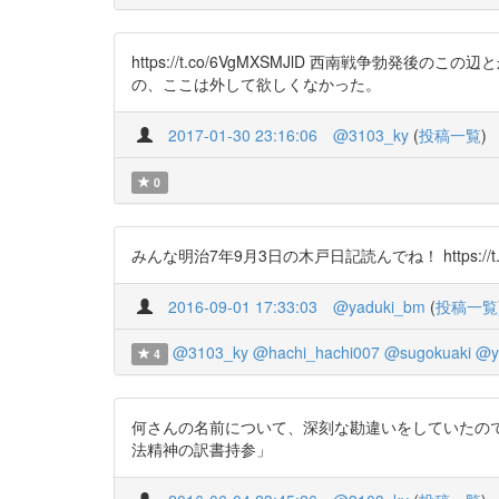
https://t.co/6VgMXSMJlD 西南戦
の、ここは外して欲しくなかった。
2017-01-30 23:16:06
@3103_ky
(
投稿一覧
)
0
みんな明治7年9月3日の木戸日記読んでね！ https://t.co
2016-09-01 17:33:03
@yaduki_bm
(
投稿一覧
@3103_ky
@hachi_hachi007
@sugokuaki
@ya
4
何さんの名前について、深刻な勘違いをしていたのでさっきの
法精神の訳書持参」