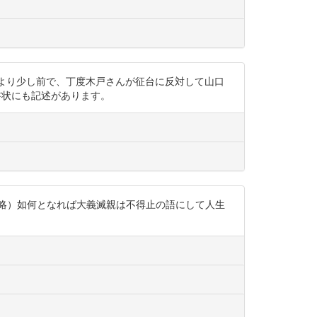
は明治7年6月より少し前で、丁度木戸さんが征台に反対して山口
等からの書状にも記述があります。
肉弟（中略）如何となれば大義滅親は不得止の語にして人生