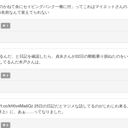
/22の「独逸人 のかねて余にセイビングバンク一條に付」ってこれはマイエット
の名前なんて覚えてられない
1
か木戸さんは何してるんだ、と日記を確認したら、貞永さんが22日の郵船乗り損ね
してるんだ木戸さんは。
3
ps://t.co/kH0v4Ma6Qz 25日の日記だとマジメな話してるのがじ
井上）に、あぁ……ってなりました。
6