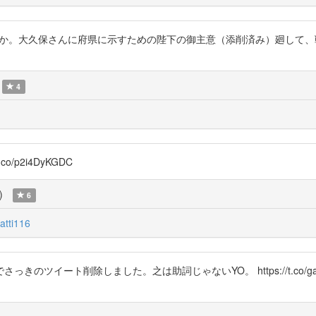
争勃発後のこの辺とか。大久保さんに府県に示すための陛下の御主意（添削済み）
4
/p2i4DyKGDC
)
6
tti116
ツイート削除しました。之は助詞じゃないYO。 https://t.co/gaY