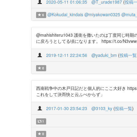
2020-05-11 01:06:35
@T_urade1987
(
投稿
@Kokudai_kindais
@miyakowan0325
@muta_
6
@mahishiteru1043 護衛を撒いたのは丁度同じ時
に戻ろうとしてる頃になります。 https://t.co/N3v
2019-12-11 22:24:56
@yaduki_bm
(
投稿一覧
0
西南戦争中の木戸日記だと個人的にここ大好き https
これをして決而快と云ふべからず」
2017-01-30 23:54:23
@3103_ky
(
投稿一覧
)
1
0