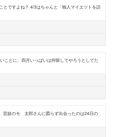
さんのことですよね？ 4/3はちゃんと「独人マイエツトを訪
たのをいいことに、四月いっぱいは抑留してやろうとしてた
わじわ来る。芸妓のモゝ太郎さんに図らず出会ったのは24日の