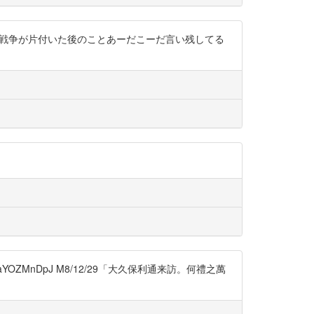
廻して、戦争が片付いた後のことあーだこーだ言い残してる
OZMnDpJ M8/12/29「大久保利通来訪。何禮之萬