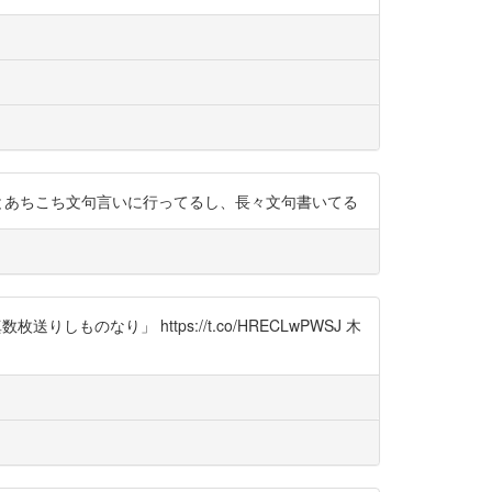
うだろ」とあちこち文句言いに行ってるし、長々文句書いてる
なり」 https://t.co/HRECLwPWSJ 木