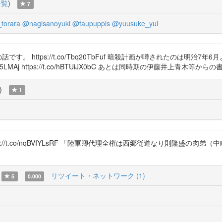
一覧
)
7
torara
@nagisanoyuki
@taupuppis
@yuusuke_yui
期の話です。 https://t.co/Tbq20TbFuf 暗殺計画が噂されたの
ww5LMAj https://t.co/hBTUiJX0bC あとは同時期の伊藤井上青木
)
1
://t.co/nqBVIYLsRF 「陸軍卿代理全権は西郷従道なり則隆盛の
リツイート・ネットワーク (1)
5
0.000