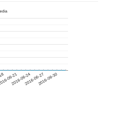
edia
-18
016-06-21
2016-06-24
2016-06-27
2016-06-30