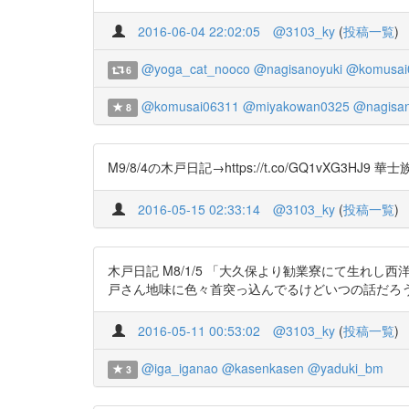
2016-06-04 22:02:05
@3103_ky
(
投稿一覧
)
@yoga_cat_nooco
@nagisanoyuki
@komusai
6
@komusai06311
@miyakowan0325
@nagisan
8
M9/8/4の木戸日記→https://t.co/GQ1
2016-05-15 02:33:14
@3103_ky
(
投稿一覧
)
木戸日記 M8/1/5 「大久保より勧業寮にて生れし西洋
戸さん地味に色々首突っ込んでるけどいつの話だろ
2016-05-11 00:53:02
@3103_ky
(
投稿一覧
)
@iga_iganao
@kasenkasen
@yaduki_bm
3