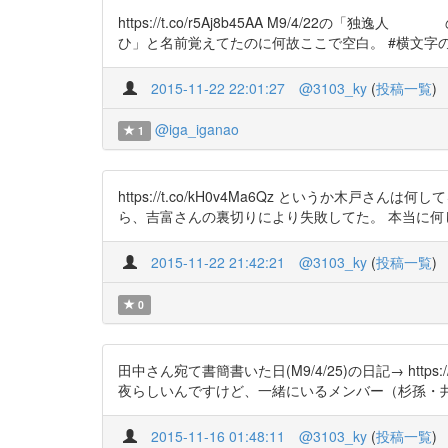
https://t.co/r5Aj8b45AA M9/4
ひ」と名前覚えてたのに何故ここで空白。 #横文字
2015-11-22 22:01:27
@3103_ky
(
投稿一覧
)
@iga_iganao
1
https://t.co/kH0v4Ma6Qz という
ら、吉富さんの裏切りにより失敗してた。 本当に何
2015-11-22 21:42:21
@3103_ky
(
投稿一覧
)
0
田中さん宛て書簡書いた日(M9/4/25)の日記→ htt
夜らしいんですけど、一緒にいるメンバー（杉孫・
2015-11-16 01:48:11
@3103_ky
(
投稿一覧
)