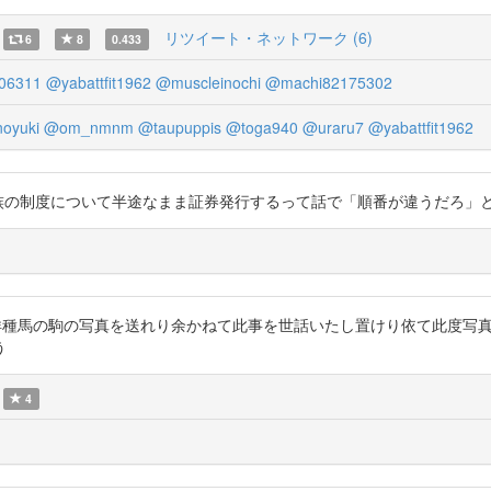
リツイート・ネットワーク (6)
6
8
0.433
06311
@yabattfit1962
@muscleinochi
@machi82175302
oyuki
@om_nmnm
@taupuppis
@toga940
@uraru7
@yabattfit1962
vXG3HJ9 華士族の制度について半途なまま証券発行するって話で「順番が違
種馬の駒の写真を送れり余かねて此事を世話いたし置けり依て此度写真数枚送りしもの
う
4