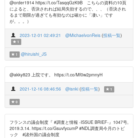
@order1914 https://t.co/TasqqGzK9B こちらの資料の10頁
によると、否決されれば結局失効するので、、、（否決され
るまで期限が過ぎても有効なのは確かに「凄い」です
が。。。）
2023-12-01 02:49:21
@MichaelvonReis
(
投稿一覧
)
1
@hiruishi_JS
1
@akky823 上院です。 https://t.co/Mf0w2pmnyH
2021-12-16 08:46:56
@isnki
(
投稿一覧
)
1
0
フランスの議会制度『 #調査と情報 -ISSUE BRIEF-』1047号,
2019.3.14. https://t.co/GsuvfycumP #NDL調査局今月のトピ
ック #諸外国の議会制度