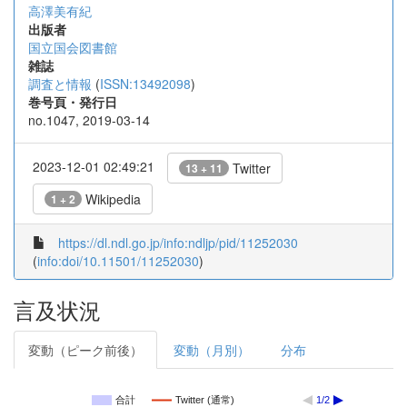
高澤美有紀
出版者
国立国会図書館
雑誌
調査と情報
(
ISSN:13492098
)
巻号頁・発行日
no.1047, 2019-03-14
2023-12-01 02:49:21
Twitter
13 + 11
Wikipedia
1 + 2
https://dl.ndl.go.jp/info:ndljp/pid/11252030
(
info:doi/10.11501/11252030
)
言及状況
変動（ピーク前後）
変動（月別）
分布
合計
Twitter (通常)
1/2