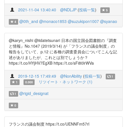
2021-11-04 13:40:40
@NDLJP
(
投稿一覧
)
5
@0th_and
@monaco1853
@suzukipon1007
@syanao
4
@karyn_nishi @iidatetsunari 日本の国立国会図書館の『調査
と情報』No.1047 (2019/3/14) が「フランスの議会制度」の
報告をしていて、p.12 に各種の調査委員会についてこんな記
述がありましたが、これとは別でしょうか？
https://t.co/HYjHV7EgXB https://t.co/sFi80lrWVa
2019-12-15 17:49:49
@NonAbility
(
投稿一覧
)
1
リツイート・ネットワーク (1)
1
0.000
@rigid_designat
1
0
フランスの議会制度 https://t.co/UENNFm57rl