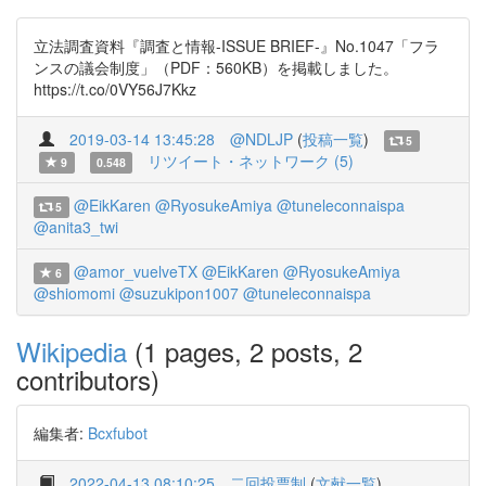
立法調査資料『調査と情報-ISSUE BRIEF-』No.1047「フラ
ンスの議会制度」（PDF：560KB）を掲載しました。
https://t.co/0VY56J7Kkz
2019-03-14 13:45:28
@NDLJP
(
投稿一覧
)
5
リツイート・ネットワーク (5)
9
0.548
@EikKaren
@RyosukeAmiya
@tuneleconnaispa
5
@anita3_twi
@amor_vuelveTX
@EikKaren
@RyosukeAmiya
6
@shiomomi
@suzukipon1007
@tuneleconnaispa
Wikipedia
(1 pages, 2 posts, 2
contributors)
編集者:
Bcxfubot
2022-04-13 08:10:25
二回投票制
(
文献一覧
)