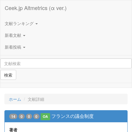
Ceek.jp Altmetrics (α ver.)
文献ランキング
新着文献
新着投稿
検索
ホーム
文献詳細
フランスの議会制度
14
0
0
0
OA
著者