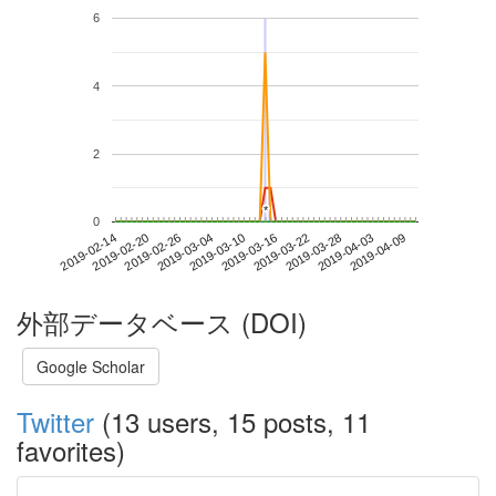
6
4
2
*
*
0
2019-04-03
2019-02-14
2019-03-04
2019-03-22
2019-04-09
2019-02-20
2019-03-10
2019-03-28
2019-02-26
2019-03-16
外部データベース (DOI)
Google Scholar
Twitter
(13 users, 15 posts, 11
favorites)