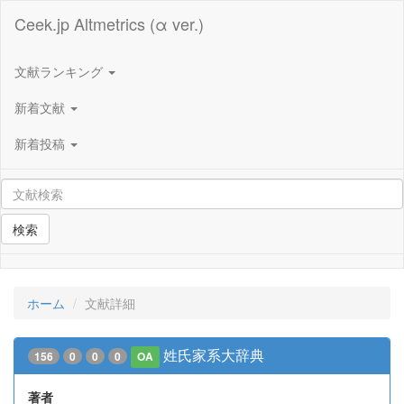
Ceek.jp Altmetrics (α ver.)
文献ランキング
新着文献
新着投稿
検索
ホーム
文献詳細
姓氏家系大辞典
156
0
0
0
OA
著者