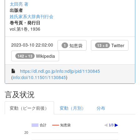
太田亮 著
出版者
姓氏家系大辞典刊行会
巻号頁・発行日
vol.第1巻, 1936
2023-03-10 22:02:00
知恵袋
Twitter
1
13 + 8
Wikipedia
142 + 13
https://dl.ndl.go.jp/info:ndljp/pid/1130845
(
info:doi/10.11501/1130845
)
言及状況
変動（ピーク前後）
変動（月別）
分布
合計
知恵袋
1/3
20