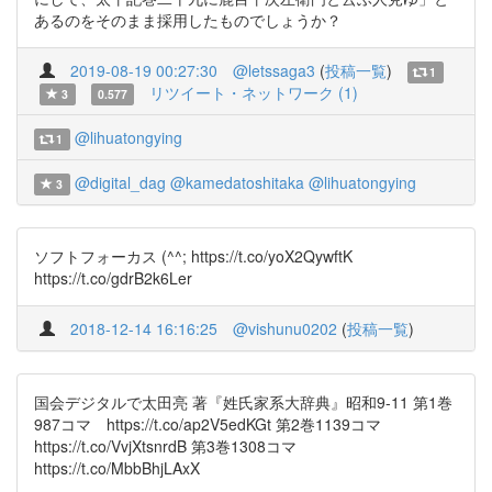
あるのをそのまま採用したものでしょうか？
2019-08-19 00:27:30
@letssaga3
(
投稿一覧
)
1
リツイート・ネットワーク (1)
3
0.577
@lihuatongying
1
@digital_dag
@kamedatoshitaka
@lihuatongying
3
ソフトフォーカス (^^; https://t.co/yoX2QywftK
https://t.co/gdrB2k6Ler
2018-12-14 16:16:25
@vishunu0202
(
投稿一覧
)
国会デジタルで太田亮 著『姓氏家系大辞典』昭和9-11 第1巻
987コマ https://t.co/ap2V5edKGt 第2巻1139コマ
https://t.co/VvjXtsnrdB 第3巻1308コマ
https://t.co/MbbBhjLAxX