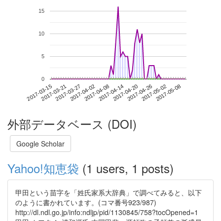
15
10
5
0
2017-05-02
2017-03-15
2017-04-02
2017-04-20
2017-05-08
2017-03-21
2017-04-08
2017-04-26
2017-03-27
2017-04-14
外部データベース (DOI)
Google Scholar
Yahoo!知恵袋
(1 users, 1 posts)
甲田という苗字を「姓氏家系大辞典」で調べてみると、以下
のように書かれています。(コマ番号923/987)
http://dl.ndl.go.jp/info:ndljp/pid/1130845/758?tocOpened=1