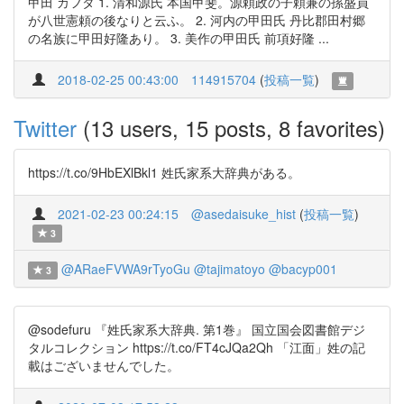
甲田 カフタ 1. 清和源氏 本国甲斐。源頼政の子頼兼の孫盛員
が八世憲頼の後なりと云ふ。 2. 河内の甲田氏 丹比郡田村郷
の名族に甲田好隆あり。 3. 美作の甲田氏 前項好隆 ...
2018-02-25 00:43:00
114915704
(
投稿一覧
)
Twitter
(13 users, 15 posts, 8 favorites)
https://t.co/9HbEXlBkl1 姓氏家系大辞典がある。
2021-02-23 00:24:15
@asedaisuke_hist
(
投稿一覧
)
3
@ARaeFVWA9rTyoGu
@tajimatoyo
@bacyp001
3
@sodefuru 『姓氏家系大辞典. 第1巻』 国立国会図書館デジ
タルコレクション https://t.co/FT4cJQa2Qh 「江面」姓の記
載はございませんでした。