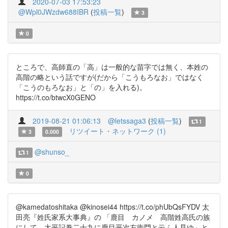
2020-07-03 17:53:23
@Wpl0JWzdw688IBR
(
投稿一覧
)
3
0
ところで、高師直の「高」は一般的な苗字では無く、本姓の
高階の略という話ですが(だから「こうもろなお」ではなく
「こうのもろなお」と「の」を入れる)。
https://t.co/btwcX0GENO
2019-08-21 01:06:13
@letssaga3
(
投稿一覧
)
1
リツイート・ネットワーク (1)
3
0.000
@shunso_
1
0
@kamedatoshitaka @kinosei44 https://t.co/phUbQsFYDV 太
田亮『姓氏家系大事典』の 「鹿目 カノメ 高階姓高氏の族
にして、太平記巻二十九に鹿目平次左衛門と云ふ人見ゆ」と