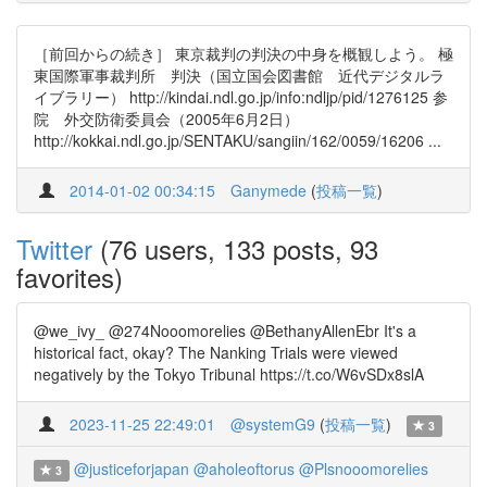
［前回からの続き］ 東京裁判の判決の中身を概観しよう。 極
東国際軍事裁判所 判決（国立国会図書館 近代デジタルラ
イブラリー） http://kindai.ndl.go.jp/info:ndljp/pid/1276125 参
院 外交防衛委員会（2005年6月2日）
http://kokkai.ndl.go.jp/SENTAKU/sangiin/162/0059/16206 ...
2014-01-02 00:34:15
Ganymede
(
投稿一覧
)
Twitter
(76 users, 133 posts, 93
favorites)
@we_ivy_ @274Nooomorelies @BethanyAllenEbr It's a
historical fact, okay? The Nanking Trials were viewed
negatively by the Tokyo Tribunal https://t.co/W6vSDx8slA
2023-11-25 22:49:01
@systemG9
(
投稿一覧
)
3
@justiceforjapan
@aholeoftorus
@Plsnooomorelies
3