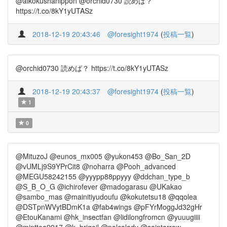
@aikokushanippon @orchid0730 読めば？
https://t.co/8kY1yUTASz
2018-12-19 20:43:46
@foresight1974
(
投稿一覧
)
@orchid0730 読めば？ https://t.co/8kY1yUTASz
2018-12-19 20:43:37
@foresight1974
(
投稿一覧
)
1
0
@MituzoJ @eunos_mx005 @yukon453 @Bo_San_2D
@vUMLj9S9YPrCit8 @noharra @Pooh_advanced
@MEGU58242155 @yyypp88ppyyy @ddchan_type_b
@S_B_O_G @ichirofever @madogarasu @UKakao
@sambo_mas @mainitiyudoufu @kokutetsu18 @qqolea
@DSTpnWVytBDmK1a @fab4wings @pFYrMoggJd32gHr
@EtouKanami @hk_insectfan @lidilongfromcn @yuuugiiii