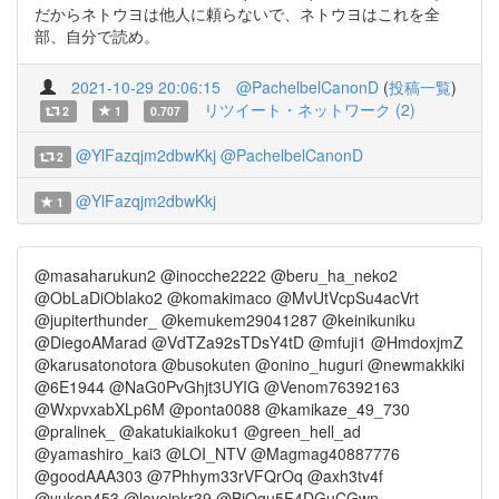
だからネトウヨは他人に頼らないで、ネトウヨはこれを全
部、自分で読め。
2021-10-29 20:06:15
@PachelbelCanonD
(
投稿一覧
)
リツイート・ネットワーク (2)
2
1
0.707
@YlFazqjm2dbwKkj
@PachelbelCanonD
2
@YlFazqjm2dbwKkj
1
@masaharukun2 @inocche2222 @beru_ha_neko2
@ObLaDiOblako2 @komakimaco @MvUtVcpSu4acVrt
@jupiterthunder_ @kemukem29041287 @keinikuniku
@DiegoAMarad @VdTZa92sTDsY4tD @mfuji1 @HmdoxjmZ
@karusatonotora @busokuten @onino_huguri @newmakkiki
@6E1944 @NaG0PvGhjt3UYIG @Venom76392163
@WxpvxabXLp6M @ponta0088 @kamikaze_49_730
@pralinek_ @akatukiaikoku1 @green_hell_ad
@yamashiro_kai3 @LOI_NTV @Magmag40887776
@goodAAA303 @7Phhym33rVFQrOq @axh3tv4f
@yukon453 @lovejpkr39 @BjOgu5F4DGuCGwn