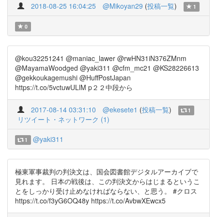
2018-08-25 16:04:25
@Mikoyan29
(
投稿一覧
)
1
0
@kou32251241 @maniac_lawer @rwHN31iN376ZMnm
@MayamaWoodged @yaki311 @cfm_mc21 @KS28226613
@gekkoukagemushi @HuffPostJapan
https://t.co/5vctuwULlM p２２中段から
2017-08-14 03:31:10
@ekesete1
(
投稿一覧
)
1
リツイート・ネットワーク (1)
@yaki311
1
極東軍事裁判の判決文は、国会図書館デジタルアーカイブで
見れます。 日本の戦後は、この判決文からはじまるというこ
とをしっかり受け止めなければならない、と思う。 #クロス
https://t.co/f3yG6OQ48y https://t.co/AvbwXEwcx5