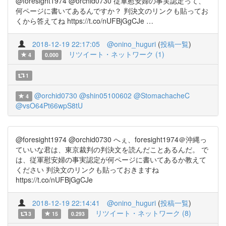
@foresight1974 @orchid0730 従軍慰安婦の事実認定って、
何ページに書いてあるんですか？ 判決文のリンクも貼ってお
くから答えてね https://t.co/nUFBjGgCJe …
2018-12-19 22:17:05
@onino_huguri
(
投稿一覧
)
リツイート・ネットワーク (1)
4
0.000
1
@orchid0730
@shin05100602
@StomachacheC
4
@vsO64Pt66wpS8tU
@foresight1974 @orchid0730 へぇ、foresight1974＠沖縄っ
ていいな君は、東京裁判の判決文を読んだことあるんだ。 で
は、従軍慰安婦の事実認定が何ページに書いてあるか教えて
ください 判決文のリンクも貼っておきますね
https://t.co/nUFBjGgCJe
2018-12-19 22:14:41
@onino_huguri
(
投稿一覧
)
リツイート・ネットワーク (8)
3
15
0.293