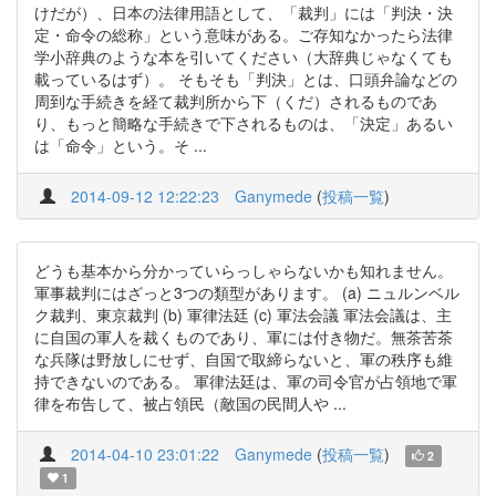
けだが）、日本の法律用語として、「裁判」には「判決・決
定・命令の総称」という意味がある。ご存知なかったら法律
学小辞典のような本を引いてください（大辞典じゃなくても
載っているはず）。 そもそも「判決」とは、口頭弁論などの
周到な手続きを経て裁判所から下（くだ）されるものであ
り、もっと簡略な手続きで下されるものは、「決定」あるい
は「命令」という。そ ...
2014-09-12 12:22:23
Ganymede
(
投稿一覧
)
どうも基本から分かっていらっしゃらないかも知れません。
軍事裁判にはざっと3つの類型があります。 (a) ニュルンベル
ク裁判、東京裁判 (b) 軍律法廷 (c) 軍法会議 軍法会議は、主
に自国の軍人を裁くものであり、軍には付き物だ。無茶苦茶
な兵隊は野放しにせず、自国で取締らないと、軍の秩序も維
持できないのである。 軍律法廷は、軍の司令官が占領地で軍
律を布告して、被占領民（敵国の民間人や ...
2014-04-10 23:01:22
Ganymede
(
投稿一覧
)
2
1