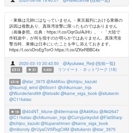
2020-08-06 19:40:01
@HalikoSnow
(
投稿一覧
)
・東條は元帥にはなっていません ・東京裁判における東條の
訴因は複数あり、真珠湾攻撃に限ったものではありません
（画像参照。出典：https://t.co/OqrGuIAJHi）。 ・「大陸で
作戦途中」が何を指すのか明らかではありません。真珠湾攻
撃当時、東條は日本にいたことを申し添えておきます。
https://t.co/xDroEgTorO https://t.co/lZKeRBBC4x
2020-03-10 20:43:50
@Ayukawa_Reiji
(
投稿一覧
)
リツイート・ネットワーク (18)
12
21
0.433
@star_3975
@A46Kou
@ichijou_kazuki
18
@tsumuji_wind
@65cvn1
@chikumuan_inja
@Wunderland99
@tetosiki
@kame_eiga_book
@situkenin
@C11katao
@404NT_kitune
@49ermania
@A46Kou
@Aki2647
19
@C11katao
@chikumuan_inja
@Curryjunkycbd
@FlatSharp
@ichijou_kazuki
@Itupanshimen
@kame_eiga_book
@miboroty
@rUyaCVtIiRxgC9M
@situkenin
@star_3975