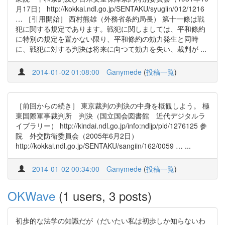
月17日） http://kokkai.ndl.go.jp/SENTAKU/syugiin/012/1216
… ［引用開始］ 西村熊雄（外務省条約局長） 第十一條は戦
犯に関する規定であります。戦犯に関しましては、平和條約
に特別の規定を置かない限り、平和條約の効力発生と同時
に、戦犯に対する判決は将来に向つて効力を失い、裁判が ...
2014-01-02 01:08:00
Ganymede
(
投稿一覧
)
［前回からの続き］ 東京裁判の判決の中身を概観しよう。 極
東国際軍事裁判所 判決（国立国会図書館 近代デジタルラ
イブラリー） http://kindai.ndl.go.jp/info:ndljp/pid/1276125 参
院 外交防衛委員会（2005年6月2日）
http://kokkai.ndl.go.jp/SENTAKU/sangiin/162/0059 … ...
2014-01-02 00:34:00
Ganymede
(
投稿一覧
)
OKWave
(1 users, 3 posts)
初歩的な法学の知識だが（だいたい私は初歩しか知らないわ