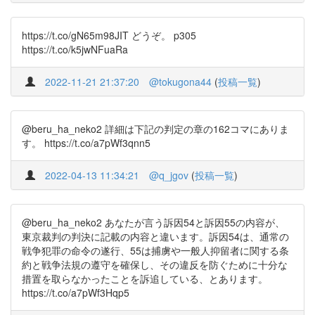
https://t.co/gN65m98JIT どうぞ。 p305
https://t.co/k5jwNFuaRa
2022-11-21 21:37:20
@tokugona44
(
投稿一覧
)
@beru_ha_neko2 詳細は下記の判定の章の162コマにありま
す。 https://t.co/a7pWf3qnn5
2022-04-13 11:34:21
@q_jgov
(
投稿一覧
)
@beru_ha_neko2 あなたが言う訴因54と訴因55の内容が、
東京裁判の判決に記載の内容と違います。訴因54は、通常の
戦争犯罪の命令の遂行、55は捕虜や一般人抑留者に関する条
約と戦争法規の遵守を確保し、その違反を防ぐために十分な
措置を取らなかったことを訴追している、とあります。
https://t.co/a7pWf3Hqp5