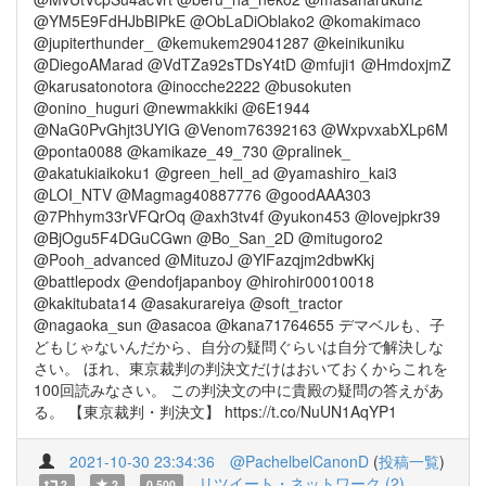
@YM5E9FdHJbBIPkE @ObLaDiOblako2 @komakimaco
@jupiterthunder_ @kemukem29041287 @keinikuniku
@DiegoAMarad @VdTZa92sTDsY4tD @mfuji1 @HmdoxjmZ
@karusatonotora @inocche2222 @busokuten
@onino_huguri @newmakkiki @6E1944
@NaG0PvGhjt3UYIG @Venom76392163 @WxpvxabXLp6M
@ponta0088 @kamikaze_49_730 @pralinek_
@akatukiaikoku1 @green_hell_ad @yamashiro_kai3
@LOI_NTV @Magmag40887776 @goodAAA303
@7Phhym33rVFQrOq @axh3tv4f @yukon453 @lovejpkr39
@BjOgu5F4DGuCGwn @Bo_San_2D @mitugoro2
@Pooh_advanced @MituzoJ @YlFazqjm2dbwKkj
@battlepodx @endofjapanboy @hirohir00010018
@kakitubata14 @asakurareiya @soft_tractor
@nagaoka_sun @asacoa @kana71764655 デマベルも、子
どもじゃないんだから、自分の疑問ぐらいは自分で解決しな
さい。 ほれ、東京裁判の判決文だけはおいておくからこれを
100回読みなさい。 この判決文の中に貴殿の疑問の答えがあ
る。 【東京裁判・判決文】 https://t.co/NuUN1AqYP1
2021-10-30 23:34:36
@PachelbelCanonD
(
投稿一覧
)
リツイート・ネットワーク (2)
2
2
0.500