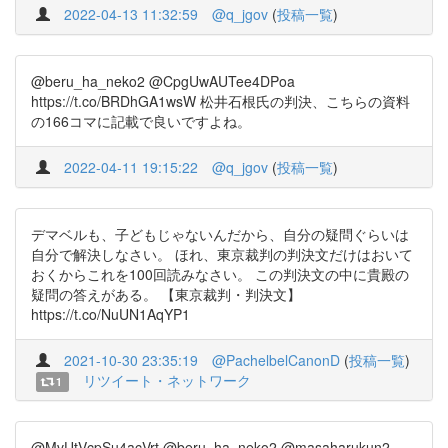
2022-04-13 11:32:59
@q_jgov
(
投稿一覧
)
@beru_ha_neko2 @CpgUwAUTee4DPoa
https://t.co/BRDhGA1wsW 松井石根氏の判決、こちらの資料
の166コマに記載で良いですよね。
2022-04-11 19:15:22
@q_jgov
(
投稿一覧
)
デマベルも、子どもじゃないんだから、自分の疑問ぐらいは
自分で解決しなさい。 ほれ、東京裁判の判決文だけはおいて
おくからこれを100回読みなさい。 この判決文の中に貴殿の
疑問の答えがある。 【東京裁判・判決文】
https://t.co/NuUN1AqYP1
2021-10-30 23:35:19
@PachelbelCanonD
(
投稿一覧
)
リツイート・ネットワーク
1
@MvUtVcpSu4acVrt @beru_ha_neko2 @masaharukun2