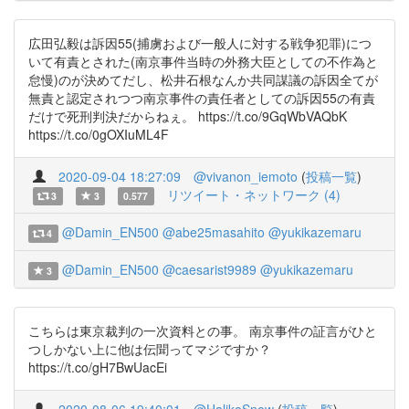
広田弘毅は訴因55(捕虜および一般人に対する戦争犯罪)につ
いて有責とされた(南京事件当時の外務大臣としての不作為と
怠慢)のが決めてだし、松井石根なんか共同謀議の訴因全てが
無責と認定されつつ南京事件の責任者としての訴因55の有責
だけで死刑判決だからねぇ。 https://t.co/9GqWbVAQbK
https://t.co/0gOXIuML4F
2020-09-04 18:27:09
@vivanon_iemoto
(
投稿一覧
)
リツイート・ネットワーク (4)
3
3
0.577
@Damin_EN500
@abe25masahito
@yukikazemaru
4
@Damin_EN500
@caesarist9989
@yukikazemaru
3
こちらは東京裁判の一次資料との事。 南京事件の証言がひと
つしかない上に他は伝聞ってマジですか？
https://t.co/gH7BwUacEi