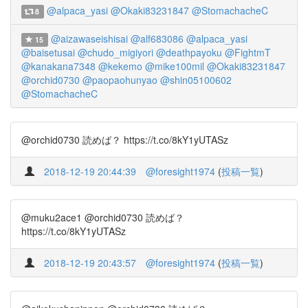
@alpaca_yasi
@Okaki83231847
@StomachacheC
8
@aizawaseishisai
@alf683086
@alpaca_yasi
15
@baisetusai
@chudo_migiyori
@deathpayoku
@FightmT
@kanakana7348
@kekemo
@mike100mil
@Okaki83231847
@orchid0730
@paopaohunyao
@shin05100602
@StomachacheC
@orchid0730 読めば？ https://t.co/8kY1yUTASz
2018-12-19 20:44:39
@foresight1974
(
投稿一覧
)
@muku2ace1 @orchid0730 読めば？
https://t.co/8kY1yUTASz
2018-12-19 20:43:57
@foresight1974
(
投稿一覧
)