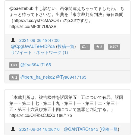
@baelzebub 申し訳ない、画像間違えちゃってましたわ。 ち
ょっと待って下さいな。出典を『東京裁判所判決』毎日新聞
（https://t.co/yst7cMAXO4）のp.22ですな。
https://t.co/MF3h7DtAXB
2021-09-06 19:47:00
@CpgUwAUTee4DPoa
(
投稿一覧
)
1
2
0.707
リツイート・ネットワーク (1)
@Tya69417165
1
@beru_ha_neko2
@Tya69417165
2
「本裁判所は、被告松井を訴因第五十五について有罪、訴因
第一・第二十七・第二十九・第三十一・第三十二・第三十
五・第三十六及び第五十四について無罪と判定する。」
https://t.co/OrRbsCJxXb 166/175
2021-09-04 18:06:10
@GANTARO1945
(
投稿一覧
)