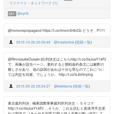
リツイート・ネットワーク (1)
@xyn9
1
@nomorepropagand https://t.co/ImomXr8cCb どうぞ、P171
2015-10-26 20:39:49
@masterlow
(
投稿一覧
)
@RinnosukeOusaki 続)判決文はこちらhttp://t.co/0sJusY14PJ
で、画像が該当ページ。要約すると開戦条約条文には解釈の
難しさがあり、他の訴因があれば十分な罪なのでこれについ
ては判定を回避、でしょうか。 http://t.co/tL84VvyIng
2015-05-22 20:24:27
@kakitama
(
投稿一覧
)
東京裁判判決 : 極東国際軍事裁判所判決文 ：５４コマ
http://t.co/0sJusY14PJ …そうか、これを読むと真珠湾手交遅
れは判決で「(あらゆる訴因で)取り扱う必要が無い決定して