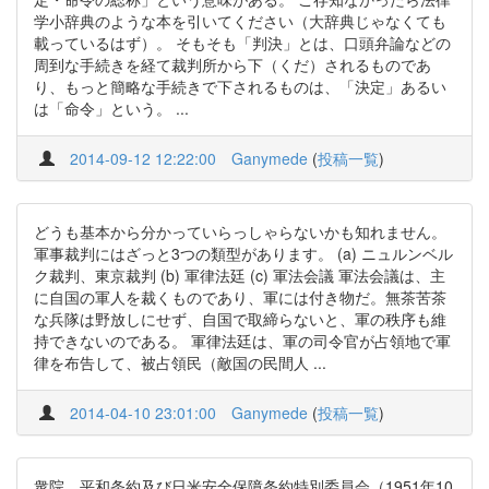
学小辞典のような本を引いてください（大辞典じゃなくても
載っているはず）。 そもそも「判決」とは、口頭弁論などの
周到な手続きを経て裁判所から下（くだ）されるものであ
り、もっと簡略な手続きで下されるものは、「決定」あるい
は「命令」という。 ...
2014-09-12 12:22:00
Ganymede
(
投稿一覧
)
どうも基本から分かっていらっしゃらないかも知れません。
軍事裁判にはざっと3つの類型があります。 (a) ニュルンベル
ク裁判、東京裁判 (b) 軍律法廷 (c) 軍法会議 軍法会議は、主
に自国の軍人を裁くものであり、軍には付き物だ。無茶苦茶
な兵隊は野放しにせず、自国で取締らないと、軍の秩序も維
持できないのである。 軍律法廷は、軍の司令官が占領地で軍
律を布告して、被占領民（敵国の民間人 ...
2014-04-10 23:01:00
Ganymede
(
投稿一覧
)
衆院 平和条約及び日米安全保障条約特別委員会（1951年10