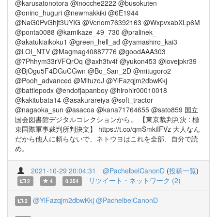
@karusatonotora @inocche2222 @busokuten
@onino_huguri @newmakkiki @6E1944
@NaG0PvGhjt3UYIG @Venom76392163 @WxpvxabXLp6M
@ponta0088 @kamikaze_49_730 @pralinek_
@akatukiaikoku1 @green_hell_ad @yamashiro_kai3
@LOI_NTV @Magmag40887776 @goodAAA303
@7Phhym33rVFQrOq @axh3tv4f @yukon453 @lovejpkr39
@BjOgu5F4DGuCGwn @Bo_San_2D @mitugoro2
@Pooh_advanced @MituzoJ @YlFazqjm2dbwKkj
@battlepodx @endofjapanboy @hirohir00010018
@kakitubata14 @asakurareiya @soft_tractor
@nagaoka_sun @asacoa @kana71764655 @sato859 国立
国会図書館デジタルコレクションから。 【東京裁判判決 : 極
東国際軍事裁判所判決文】 https://t.co/qmSmkiIFVz 大人なん
だから他人に頼らないで、ネトウヨはこれを全部、自分で読
め。
2021-10-29 20:04:31
@PachelbelCanonD
(
投稿一覧
)
リツイート・ネットワーク (2)
2
4
0.354
@YlFazqjm2dbwKkj
@PachelbelCanonD
2