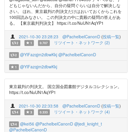
どもじゃないんだから、自分の疑問ぐらいは自分で解決しな
さい。 ほれ、東京裁判の判決文だけはおいておくからこれを
100回読みなさい。 この判決文の中に貴殿の疑問の答えがあ
る。 【東京裁判判決文】 https://t.co/NuUN1AqYP1
2021-10-30 23:28:23
@PachelbelCanonD
(
投稿一覧
)
リツイート・ネットワーク (2)
2
1
0.707
@YlFazqjm2dbwKkj
@PachelbelCanonD
2
@YlFazqjm2dbwKkj
1
東京裁判の判決文。 国立国会図書館デジタルコレクション。
https://t.co/NuUN1AqYP1
2021-10-30 22:33:58
@PachelbelCanonD
(
投稿一覧
)
リツイート・ネットワーク (4)
4
3
0.333
@kei56
@PachelbelCanonD
@jedi_knight_t
4
@PachelbelCanonD