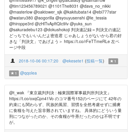
@minttea9917 @k_brigeil @palcalady @saintarrow
@tim123456789021 @1101The8031 @davs_no_nikki
@masterlow @oaktower_sjk @kakitubata14 @ebi777star
@wataru380 @aogorilla @syouyusenshi @le_tessia
@hiroppe3rd @zHlTvApftQIc9Iv @yuks_sun
@sakuradebu123 @dokushokoji 判決速記録＝判決文の速記
どっちでもいいんだよ密造君 じゃあしょうがないから君の好
きな「判決文」であげよう＞ https://t.co/rFeTTmeRLe 左ペ
ージ中段
2018-10-06 00:17:20
@ekesete1
(
投稿一覧
)
1
@qqolea
1
@t_wak 『東京裁判判決 : 極東国際軍事裁判所判決文』
https://t.co/oxqCpn41Vo のコマ番号152のページにて 42年の
約束にも関わらず、民族的風習、習慣を全然考慮せずに捕虜
に食糧を与えた旨非難されていますね。 具体的にどういう量
刑につながったのか、その食糧が牛蒡だったのかは不明です
が。