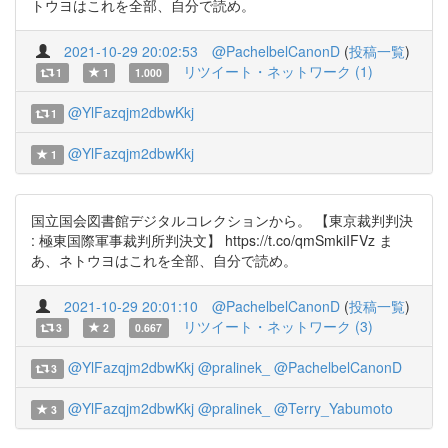
トウヨはこれを全部、自分で読め。
2021-10-29 20:02:53
@PachelbelCanonD
(
投稿一覧
)
リツイート・ネットワーク (1)
1
1
1.000
@YlFazqjm2dbwKkj
1
@YlFazqjm2dbwKkj
1
国立国会図書館デジタルコレクションから。 【東京裁判判決
: 極東国際軍事裁判所判決文】 https://t.co/qmSmkiIFVz ま
あ、ネトウヨはこれを全部、自分で読め。
2021-10-29 20:01:10
@PachelbelCanonD
(
投稿一覧
)
リツイート・ネットワーク (3)
3
2
0.667
@YlFazqjm2dbwKkj
@pralinek_
@PachelbelCanonD
3
@YlFazqjm2dbwKkj
@pralinek_
@Terry_Yabumoto
3