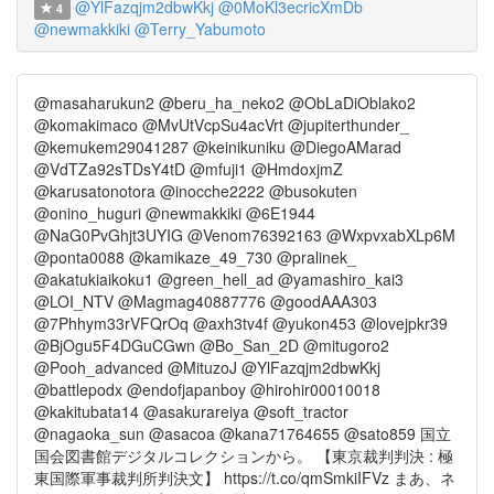
@YlFazqjm2dbwKkj
@0MoKl3ecricXmDb
4
@newmakkiki
@Terry_Yabumoto
@masaharukun2 @beru_ha_neko2 @ObLaDiOblako2
@komakimaco @MvUtVcpSu4acVrt @jupiterthunder_
@kemukem29041287 @keinikuniku @DiegoAMarad
@VdTZa92sTDsY4tD @mfuji1 @HmdoxjmZ
@karusatonotora @inocche2222 @busokuten
@onino_huguri @newmakkiki @6E1944
@NaG0PvGhjt3UYIG @Venom76392163 @WxpvxabXLp6M
@ponta0088 @kamikaze_49_730 @pralinek_
@akatukiaikoku1 @green_hell_ad @yamashiro_kai3
@LOI_NTV @Magmag40887776 @goodAAA303
@7Phhym33rVFQrOq @axh3tv4f @yukon453 @lovejpkr39
@BjOgu5F4DGuCGwn @Bo_San_2D @mitugoro2
@Pooh_advanced @MituzoJ @YlFazqjm2dbwKkj
@battlepodx @endofjapanboy @hirohir00010018
@kakitubata14 @asakurareiya @soft_tractor
@nagaoka_sun @asacoa @kana71764655 @sato859 国立
国会図書館デジタルコレクションから。 【東京裁判判決 : 極
東国際軍事裁判所判決文】 https://t.co/qmSmkiIFVz まあ、ネ