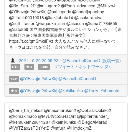
@Bo_San_2D @mitugoro2 @Pooh_advanced @MituzoJ
@YlFazqjm2dbwKkj @battlepodx @endofjapanboy
@hirohir00010018 @kakitubata14 @asakurareiya
@soft_tractor @nagaoka_sun @asacoa @kana71764655
@sato859 国立国会図書館デジタルコレクションから。 【東
京裁判判決 : 極東国際軍事裁判所判決文】
https://t.co/qmSmkiIFVz 大人なんだから他人に頼らないで、
ネトウヨはこれを全部、自分で読みなさい。
2021-10-29 20:05:22
@PachelbelCanonD
(
投稿一覧
)
リツイート・ネットワーク (2)
2
3
0.408
@YlFazqjm2dbwKkj
@PachelbelCanonD
2
@YlFazqjm2dbwKkj
@keinikuniku
@Terry_Yabumoto
3
@beru_ha_neko2 @masaharukun2 @ObLaDiOblako2
@komakimaco @MvUtVcpSu4acVrt @jupiterthunder_
@kemukem29041287 @keinikuniku @DiegoAMarad
@VdTZa92sTDsY4tD @mfuji1 @HmdoxjmZ