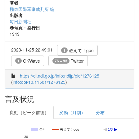
著者
極東国際軍事裁判所 編
出版者
毎日新聞社
巻号頁・発行日
1949
2023-11-25 22:49:01
教えて！goo
1
OKWave
Twitter
1
76 + 93
https://dl.ndl.go.jp/info:ndljp/pid/1276125
(
info:doi/10.11501/1276125
)
言及状況
変動（ピーク前後）
変動（月別）
分布
合計
教えて！goo
1/3
30