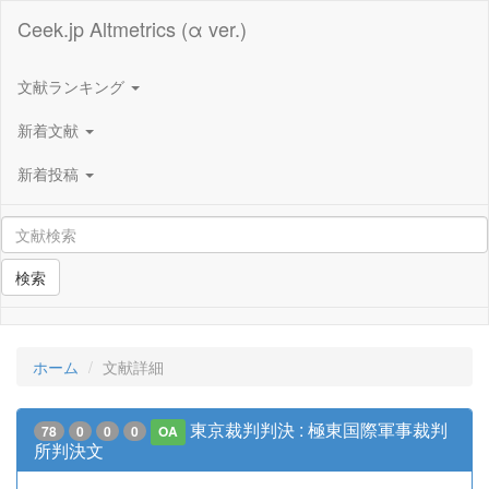
Ceek.jp Altmetrics (α ver.)
文献ランキング
新着文献
新着投稿
検索
ホーム
文献詳細
東京裁判判決 : 極東国際軍事裁判
78
0
0
0
OA
所判決文