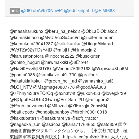
@d6TobAVk70NhwPl
@jedi_knight_t
@BiMt668
3
@masaharukun2 @beru_ha_neko2 @ObLaDiOblako2
@komakimaco @MvUtVcpSu4acVrt @jupiterthunder_
@kemukem29041287 @keinikuniku @DiegoAMarad
@VdTZa92sTDsY4tD @mfuji1 @HmdoxjmZ
@karusatonotora @inocche2222 @busokuten
@onino_huguri @newmakkiki @6E1944
@NaG0PvGhjt3UYIG @Venom76392163 @WxpvxabXLp6M
@ponta0088 @kamikaze_49_730 @pralinek_
@akatukiaikoku1 @green_hell_ad @yamashiro_kai3
@LOI_NTV @Magmag40887776 @goodAAA303
@7Phhym33rVFQrOq @axh3tv4f @yukon453 @lovejpkr39
@BjOgu5F4DGuCGwn @Bo_San_2D @mitugoro2
@Pooh_advanced @MituzoJ @YlFazqjm2dbwKkj
@battlepodx @endofjapanboy @hirohir00010018
@kakitubata14 @asakurareiya @soft_tractor
@nagaoka_sun @asacoa @kana71764655 @sato859 国立
国会図書館デジタルコレクションから。 【東京裁判判決 : 極
東国際軍事裁判所判決文】 https://t.co/qmSmkiIFVz 大人なん