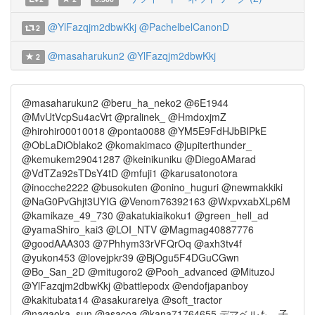
@YlFazqjm2dbwKkj
@PachelbelCanonD
2
@masaharukun2
@YlFazqjm2dbwKkj
2
@masaharukun2 @beru_ha_neko2 @6E1944
@MvUtVcpSu4acVrt @pralinek_ @HmdoxjmZ
@hirohir00010018 @ponta0088 @YM5E9FdHJbBIPkE
@ObLaDiOblako2 @komakimaco @jupiterthunder_
@kemukem29041287 @keinikuniku @DiegoAMarad
@VdTZa92sTDsY4tD @mfuji1 @karusatonotora
@inocche2222 @busokuten @onino_huguri @newmakkiki
@NaG0PvGhjt3UYIG @Venom76392163 @WxpvxabXLp6M
@kamikaze_49_730 @akatukiaikoku1 @green_hell_ad
@yamaShiro_kai3 @LOI_NTV @Magmag40887776
@goodAAA303 @7Phhym33rVFQrOq @axh3tv4f
@yukon453 @lovejpkr39 @BjOgu5F4DGuCGwn
@Bo_San_2D @mitugoro2 @Pooh_advanced @MituzoJ
@YlFazqjm2dbwKkj @battlepodx @endofjapanboy
@kakitubata14 @asakurareiya @soft_tractor
@nagaoka_sun @asacoa @kana71764655 デマベルも、子