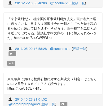
2016-12-16 08:46:06
@theoria720
(
投稿一覧
)
『東京裁判判決 : 極東国際軍事裁判所判決文』実に名文で理
に適っている。日本人は国際社会の一員としての自覚を高め
るためにも改めて目を通すべきだろう。戦争犯罪を二度と繰
り返してはならぬ。講談社学術文庫の一冊に加えられるべき
だ。https://t.co/SJ6GWPWU9i
2016-05-29 16:58:28
@suncross11
(
投稿一覧
)
1
0
東京裁判における松井石根に対する判決文（判定）はこちら
のコマ番号１６６／１７５で読めます。
https://t.co/J8CtvFHl7L
2015-10-26 21:01:52
@nomorepropagand
(
投稿一覧
)
1