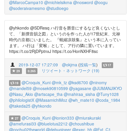
@MarcoCampa10
@michielsikma
@nosword
@oogu
@soderaivamesmo
@studioego
@yhkondo @SDResq ハ行音を唇音にするなど良くないとし
て、「新撰音韻之図」というのを作った人が17世紀末、元禄
時代の京都にいました。 『蜆縮凉鼓集』という本に入ってい
ます。 ハ行は「変喉」として、ア行の隣に置いています。
https://t.co/2RjDPptnxJ https://t.co/HonNXHF8sc
2019-12-07 17:27:09
@okjma
(
投稿一覧
)
17
リツイート・ネットワーク (19)
29
0.265
@Croquis_Kuni
@mk_tz
@ksd6700
@ninomy
19
@mandel59
@mosek90810599
@yagasane
@JUMANJIKYO
@Nasu_Akio
@artscape_tha
@mahiraa_sisha
@Tuny1028
@philologistX
@MasamichiMoz
@wh_mate10
@coda_1984
@takeda25
@yhkondo
@Croquis_Kuni
@ionion333
@miurakuraki
27
@amefurasi33
@bluelotus2212
@choushibue
@cochu02theworld
@debugineer
@exec_hh
@Ext_C1