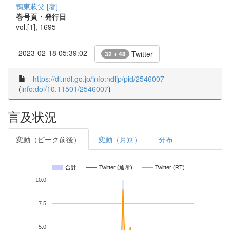
鴨東蔌父 [著]
巻号頁・発行日
vol.[1], 1695
2023-02-18 05:39:02
Twitter
32 + 48
https://dl.ndl.go.jp/info:ndljp/pid/2546007
(
info:doi/10.11501/2546007
)
言及状況
変動（ピーク前後）
変動（月別）
分布
合計
Twitter (通常)
Twitter (RT)
10.0
7.5
5.0