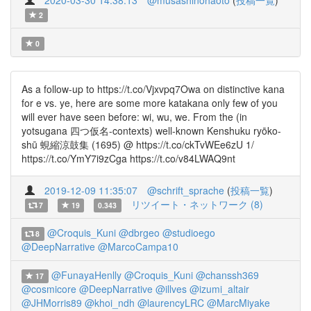
2020-03-30 14:38:13
@musashinohaoto
(
投稿一覧
)
2
0
As a follow-up to https://t.co/Vjxvpq7Owa on distinctive kana
for e vs. ye, here are some more katakana only few of you
will ever have seen before: wi, wu, we. From the (in
yotsugana 四つ仮名-contexts) well-known Kenshuku ryōko-
shū 蜆縮涼鼓集 (1695) @ https://t.co/ckTvWEe6zU 1/
https://t.co/YmY7i9zCga https://t.co/v84LWAQ9nt
2019-12-09 11:35:07
@schrift_sprache
(
投稿一覧
)
リツイート・ネットワーク (8)
7
19
0.343
@Croquis_Kuni
@dbrgeo
@studioego
8
@DeepNarrative
@MarcoCampa10
@FunayaHenlly
@Croquis_Kuni
@chanssh369
17
@cosmicore
@DeepNarrative
@illves
@izumi_altair
@JHMorris89
@khoi_ndh
@laurencyLRC
@MarcMiyake