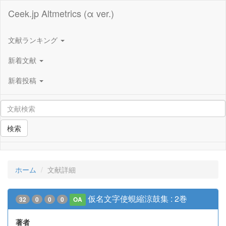
Ceek.jp Altmetrics (α ver.)
文献ランキング
新着文献
新着投稿
検索
ホーム
文献詳細
仮名文字使蜆縮涼鼓集 : 2巻
32
0
0
0
OA
著者