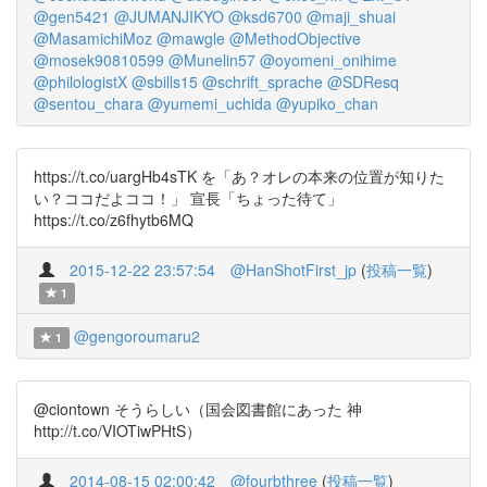
@gen5421
@JUMANJIKYO
@ksd6700
@maji_shuai
@MasamichiMoz
@mawgle
@MethodObjective
@mosek90810599
@Munelin57
@oyomeni_onihime
@philologistX
@sbills15
@schrift_sprache
@SDResq
@sentou_chara
@yumemi_uchida
@yupiko_chan
https://t.co/uargHb4sTK を「あ？オレの本来の位置が知りた
い？ココだよココ！」 宣長「ちょった待て」
https://t.co/z6fhytb6MQ
2015-12-22 23:57:54
@HanShotFirst_jp
(
投稿一覧
)
1
@gengoroumaru2
1
@ciontown そうらしい（国会図書館にあった 神
http://t.co/VIOTiwPHtS）
2014-08-15 02:00:42
@fourbthree
(
投稿一覧
)