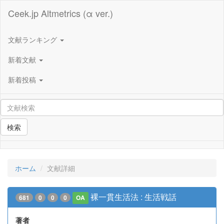
Ceek.jp Altmetrics (α ver.)
文献ランキング
新着文献
新着投稿
検索
ホーム
文献詳細
裸一貫生活法 : 生活戦話
681
0
0
0
OA
著者