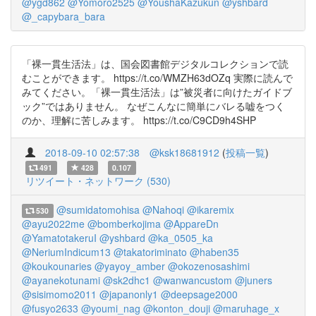
@ygd862
@Yomoro2525
@YoushaKazukun
@yshbard
@_capybara_bara
「裸一貫生活法」は、国会図書館デジタルコレクションで読
むことができます。 https://t.co/WMZH63dOZq 実際に読んで
みてください。「裸一貫生活法」は”被災者に向けたガイドブ
ック”ではありません。 なぜこんなに簡単にバレる嘘をつく
のか、理解に苦しみます。 https://t.co/C9CD9h4SHP
2018-09-10 02:57:38
@ksk18681912
(
投稿一覧
)
491
428
0.107
リツイート・ネットワーク (530)
@sumidatomohisa
@Nahoqi
@ikaremix
530
@ayu2022me
@bomberkojima
@AppareDn
@YamatotakeruI
@yshbard
@ka_0505_ka
@NeriumIndicum13
@takatoriminato
@haben35
@koukounaries
@yayoy_amber
@okozenosashimi
@ayanekotunami
@sk2dhc1
@wanwancustom
@juners
@sisimomo2011
@japanonly1
@deepsage2000
@fusyo2633
@youmi_nag
@konton_douji
@maruhage_x