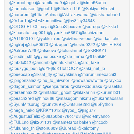
@kuroohage
@aramitama9
@sqbhv
@sima56uma
@tannakaken
@geoti1
@Kittaka1115
@Sekiya_Hiroshi
@harurem
@LiliainAnima
@AkiTakeyama
@dakhanabarr1
@0r1onT
@F4F4konnnitiwa
@jiny3jiny34643
@OTOGIRI_Chihaya
@CocoSlipcover
@buregu
@kikkip1
@kinasato_cap001
@gyonkiha6667
@kochizufan
@A11900101
@yukku_ree
@civilmarvelous
@ba_kai_cho
@ugirej
@cbp60570
@hizageri
@hoshu0222
@METHIE34
@AxlroseW26
@alsnova
@tokasimnet
@SKRBKY1
@isodin_sf5
@gyuunosuke
@ide_mrna
@61shikiP
@fnbdc042
@anqmb
@matukimi74
@aro_take
@touzygs_bun
@qYFj8oK1tbf4OQY
@zaki_net_jp
@beepcap
@sksat_tty
@mayakima
@maruniumebachi3
@jpngonzalez
@inu_to_niwatori
@howshowtwitte
@raykcp
@dagon_salmon
@senjoutarou
@kita9kidouraku
@rasekka
@tersenna222
@imitation_ghost
@lalakarinn
@kurumib01
@peach2red
@hino666
@masugominikatu
@tukaretaossan
@SyunMitsurugi
@jun7269
@Ohtsune2nd
@65Python
@nega_neko
@KRKY1012
@ryos_
@jingu77
@AugustusFelix
@68a50b9776cc4d3
@violetnyanco
@FULLno
@ik201101
@mametarosibaken
@ncocb
@fukuhiro_fh
@ston0609
@Juread
@kalotomy