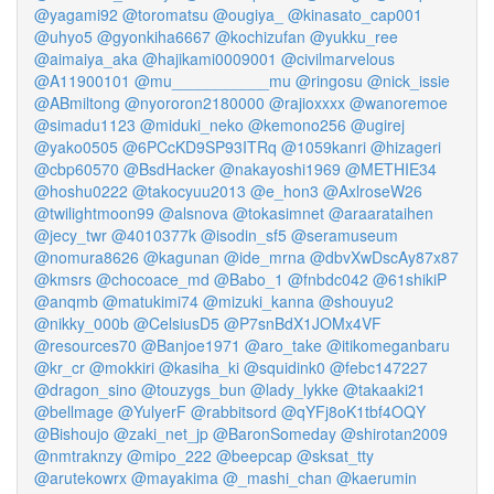
@yagami92
@toromatsu
@ougiya_
@kinasato_cap001
@uhyo5
@gyonkiha6667
@kochizufan
@yukku_ree
@aimaiya_aka
@hajikami0009001
@civilmarvelous
@A11900101
@mu___________mu
@ringosu
@nick_issie
@ABmiltong
@nyororon2180000
@rajioxxxx
@wanoremoe
@simadu1123
@miduki_neko
@kemono256
@ugirej
@yako0505
@6PCcKD9SP93ITRq
@1059kanri
@hizageri
@cbp60570
@BsdHacker
@nakayoshi1969
@METHIE34
@hoshu0222
@takocyuu2013
@e_hon3
@AxlroseW26
@twilightmoon99
@alsnova
@tokasimnet
@araarataihen
@jecy_twr
@4010377k
@isodin_sf5
@seramuseum
@nomura8626
@kagunan
@ide_mrna
@dbvXwDscAy87x87
@kmsrs
@chocoace_md
@Babo_1
@fnbdc042
@61shikiP
@anqmb
@matukimi74
@mizuki_kanna
@shouyu2
@nikky_000b
@CelsiusD5
@P7snBdX1JOMx4VF
@resources70
@Banjoe1971
@aro_take
@itikomeganbaru
@kr_cr
@mokkiri
@kasiha_ki
@squidink0
@febc147227
@dragon_sino
@touzygs_bun
@lady_lykke
@takaaki21
@bellmage
@YulyerF
@rabbitsord
@qYFj8oK1tbf4OQY
@Bishoujo
@zaki_net_jp
@BaronSomeday
@shirotan2009
@nmtraknzy
@mipo_222
@beepcap
@sksat_tty
@arutekowrx
@mayakima
@_mashi_chan
@kaerumin