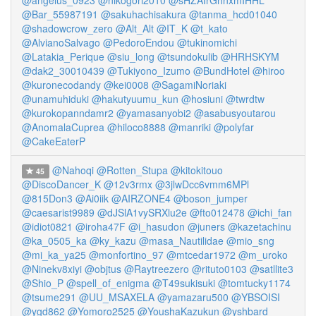
@angelus_0923
@nikogori2010
@sHZAIrGhnxmIHHL
@Bar_55987191
@sakuhachisakura
@tanma_hcd01040
@shadowcrow_zero
@Alt_Alt
@IT_K
@t_kato
@AlvianoSalvago
@PedoroEndou
@tukinomichi
@Latakia_Perique
@siu_long
@tsundokulib
@HRHSKYM
@dak2_30010439
@Tukiyono_Izumo
@BundHotel
@hiroo
@kuronecodandy
@kei0008
@SagamiNoriaki
@unamuhiduki
@hakutyuumu_kun
@hosiuni
@twrdtw
@kurokopanndamr2
@yamasanyobi2
@asabusyoutarou
@AnomalaCuprea
@hiloco8888
@manriki
@polyfar
@CakeEaterP
@Nahoqi
@Rotten_Stupa
@kitokitouo
45
@DiscoDancer_K
@12v3rmx
@3jlwDcc6vmm6MPl
@815Don3
@Ai0iik
@AIRZONE4
@boson_jumper
@caesarist9989
@dJSlA1vySRXlu2e
@fto012478
@ichi_fan
@idiot0821
@iroha47F
@i_hasudon
@juners
@kazetachinu
@ka_0505_ka
@ky_kazu
@masa_Nautilidae
@mio_sng
@mi_ka_ya25
@monfortino_97
@mtcedar1972
@m_uroko
@Ninekv8xiyi
@objtus
@Raytreezero
@rituto0103
@satllite3
@Shio_P
@spell_of_enigma
@T49sukisuki
@tomtucky1174
@tsume291
@UU_MSAXELA
@yamazaru500
@YBSOISI
@ygd862
@Yomoro2525
@YoushaKazukun
@yshbard