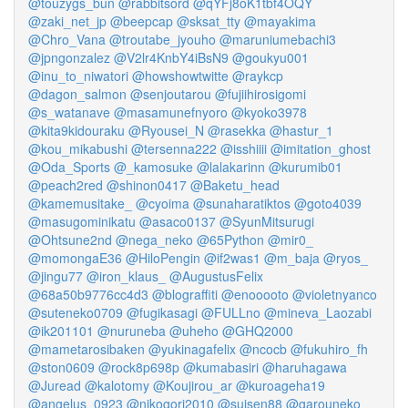
@touzygs_bun
@rabbitsord
@qYFj8oK1tbf4OQY
@zaki_net_jp
@beepcap
@sksat_tty
@mayakima
@Chro_Vana
@troutabe_jyouho
@maruniumebachi3
@jpngonzalez
@V2lr4KnbY4iBsN9
@goukyu001
@inu_to_niwatori
@howshowtwitte
@raykcp
@dagon_salmon
@senjoutarou
@fujiihirosigomi
@s_watanave
@masamunefnyoro
@kyoko3978
@kita9kidouraku
@Ryousei_N
@rasekka
@hastur_1
@kou_mikabushi
@tersenna222
@isshiiii
@imitation_ghost
@Oda_Sports
@_kamosuke
@lalakarinn
@kurumib01
@peach2red
@shinon0417
@Baketu_head
@kamemusitake_
@cyoima
@sunaharatiktos
@goto4039
@masugominikatu
@asaco0137
@SyunMitsurugi
@Ohtsune2nd
@nega_neko
@65Python
@mir0_
@momongaE36
@HiloPengin
@if2was1
@m_baja
@ryos_
@jingu77
@iron_klaus_
@AugustusFelix
@68a50b9776cc4d3
@blograffiti
@enooooto
@violetnyanco
@suteneko0709
@fugikasagi
@FULLno
@mineva_Laozabi
@ik201101
@nuruneba
@uheho
@GHQ2000
@mametarosibaken
@yukinagafelix
@ncocb
@fukuhiro_fh
@ston0609
@rock8p698p
@kumabasiri
@haruhagawa
@Juread
@kalotomy
@Koujirou_ar
@kuroageha19
@angelus_0923
@nikogori2010
@suisen88
@garouneko