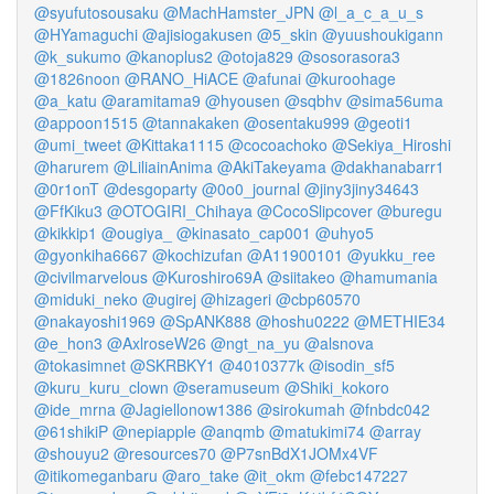
@syufutosousaku
@MachHamster_JPN
@l_a_c_a_u_s
@HYamaguchi
@ajisiogakusen
@5_skin
@yuushoukigann
@k_sukumo
@kanoplus2
@otoja829
@sosorasora3
@1826noon
@RANO_HiACE
@afunai
@kuroohage
@a_katu
@aramitama9
@hyousen
@sqbhv
@sima56uma
@appoon1515
@tannakaken
@osentaku999
@geoti1
@umi_tweet
@Kittaka1115
@cocoachoko
@Sekiya_Hiroshi
@harurem
@LiliainAnima
@AkiTakeyama
@dakhanabarr1
@0r1onT
@desgoparty
@0o0_journal
@jiny3jiny34643
@FfKiku3
@OTOGIRI_Chihaya
@CocoSlipcover
@buregu
@kikkip1
@ougiya_
@kinasato_cap001
@uhyo5
@gyonkiha6667
@kochizufan
@A11900101
@yukku_ree
@civilmarvelous
@Kuroshiro69A
@siitakeo
@hamumania
@miduki_neko
@ugirej
@hizageri
@cbp60570
@nakayoshi1969
@SpANK888
@hoshu0222
@METHIE34
@e_hon3
@AxlroseW26
@ngt_na_yu
@alsnova
@tokasimnet
@SKRBKY1
@4010377k
@isodin_sf5
@kuru_kuru_clown
@seramuseum
@Shiki_kokoro
@ide_mrna
@Jagiellonow1386
@sirokumah
@fnbdc042
@61shikiP
@nepiapple
@anqmb
@matukimi74
@array
@shouyu2
@resources70
@P7snBdX1JOMx4VF
@itikomeganbaru
@aro_take
@it_okm
@febc147227