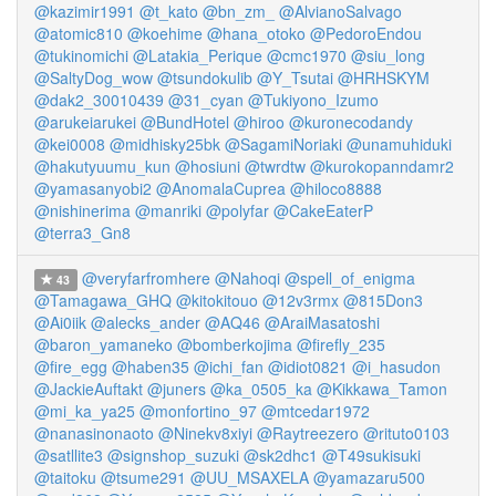
@kazimir1991
@t_kato
@bn_zm_
@AlvianoSalvago
@atomic810
@koehime
@hana_otoko
@PedoroEndou
@tukinomichi
@Latakia_Perique
@cmc1970
@siu_long
@SaltyDog_wow
@tsundokulib
@Y_Tsutai
@HRHSKYM
@dak2_30010439
@31_cyan
@Tukiyono_Izumo
@arukeiarukei
@BundHotel
@hiroo
@kuronecodandy
@kei0008
@midhisky25bk
@SagamiNoriaki
@unamuhiduki
@hakutyuumu_kun
@hosiuni
@twrdtw
@kurokopanndamr2
@yamasanyobi2
@AnomalaCuprea
@hiloco8888
@nishinerima
@manriki
@polyfar
@CakeEaterP
@terra3_Gn8
@veryfarfromhere
@Nahoqi
@spell_of_enigma
43
@Tamagawa_GHQ
@kitokitouo
@12v3rmx
@815Don3
@Ai0iik
@alecks_ander
@AQ46
@AraiMasatoshi
@baron_yamaneko
@bomberkojima
@firefly_235
@fire_egg
@haben35
@ichi_fan
@idiot0821
@i_hasudon
@JackieAuftakt
@juners
@ka_0505_ka
@Kikkawa_Tamon
@mi_ka_ya25
@monfortino_97
@mtcedar1972
@nanasinonaoto
@Ninekv8xiyi
@Raytreezero
@rituto0103
@satllite3
@signshop_suzuki
@sk2dhc1
@T49sukisuki
@taitoku
@tsume291
@UU_MSAXELA
@yamazaru500