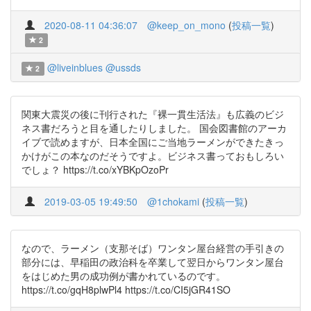
2020-08-11 04:36:07
@keep_on_mono
(
投稿一覧
)
2
@liveinblues
@ussds
2
関東大震災の後に刊行された『裸一貫生活法』も広義のビジ
ネス書だろうと目を通したりしました。 国会図書館のアーカ
イブで読めますが、日本全国にご当地ラーメンができたきっ
かけがこの本なのだそうですよ。ビジネス書っておもしろい
でしょ？ https://t.co/xYBKpOzoPr
2019-03-05 19:49:50
@1chokami
(
投稿一覧
)
なので、ラーメン（支那そば）ワンタン屋台経営の手引きの
部分には、早稲田の政治科を卒業して翌日からワンタン屋台
をはじめた男の成功例が書かれているのです。
https://t.co/gqH8plwPl4 https://t.co/CI5jGR41SO