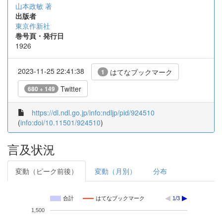
山本政敏 著
出版者
東京作新社
巻号頁・発行日
1926
2023-11-25 22:41:38
はてなブックマーク
1
Twitter
680 + 149
https://dl.ndl.go.jp/info:ndljp/pid/924510
(
info:doi/10.11501/924510
)
言及状況
変動（ピーク前後）
変動（月別）
分布
合計
はてなブックマーク
1/3
1,500