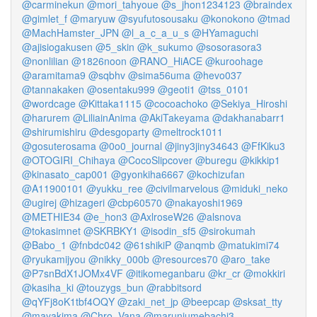
@carminekun
@mori_tahyoue
@s_jhon1234123
@braindex
@gimlet_f
@maryuw
@syufutosousaku
@konokono
@tmad
@MachHamster_JPN
@l_a_c_a_u_s
@HYamaguchi
@ajisiogakusen
@5_skin
@k_sukumo
@sosorasora3
@nonlilian
@1826noon
@RANO_HiACE
@kuroohage
@aramitama9
@sqbhv
@sima56uma
@hevo037
@tannakaken
@osentaku999
@geoti1
@tss_0101
@wordcage
@Kittaka1115
@cocoachoko
@Sekiya_Hiroshi
@harurem
@LiliainAnima
@AkiTakeyama
@dakhanabarr1
@shirumishiru
@desgoparty
@meltrock1011
@gosuterosama
@0o0_journal
@jiny3jiny34643
@FfKiku3
@OTOGIRI_Chihaya
@CocoSlipcover
@buregu
@kikkip1
@kinasato_cap001
@gyonkiha6667
@kochizufan
@A11900101
@yukku_ree
@civilmarvelous
@miduki_neko
@ugirej
@hizageri
@cbp60570
@nakayoshi1969
@METHIE34
@e_hon3
@AxlroseW26
@alsnova
@tokasimnet
@SKRBKY1
@isodin_sf5
@sirokumah
@Babo_1
@fnbdc042
@61shikiP
@anqmb
@matukimi74
@ryukamijyou
@nikky_000b
@resources70
@aro_take
@P7snBdX1JOMx4VF
@itikomeganbaru
@kr_cr
@mokkiri
@kasiha_ki
@touzygs_bun
@rabbitsord
@qYFj8oK1tbf4OQY
@zaki_net_jp
@beepcap
@sksat_tty
@mayakima
@Chro_Vana
@maruniumebachi3