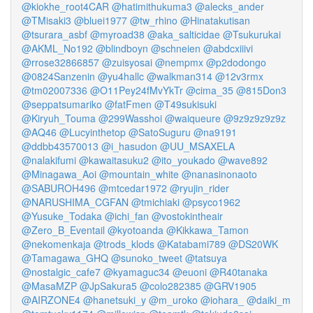
@kiokhe_root4CAR
@hatimithukuma3
@alecks_ander
@TMisaki3
@bluei1977
@tw_rhino
@Hinatakutisan
@tsurara_asbf
@myroad38
@aka_salticidae
@Tsukurukai
@AKML_No192
@blindboyn
@schneien
@abdcxiiivi
@rrose32866857
@zuisyosai
@nempmx
@p2dodongo
@0824Sanzenin
@yu4hallc
@walkman314
@12v3rmx
@tm02007336
@O11Pey24fMvYkTr
@cima_35
@815Don3
@seppatsumariko
@fatFmen
@T49sukisuki
@Kiryuh_Touma
@299Wasshoi
@waiqueure
@9z9z9z9z9z
@AQ46
@Lucyinthetop
@SatoSuguru
@na9191
@ddbb43570013
@i_hasudon
@UU_MSAXELA
@nalakifumi
@kawaitasuku2
@ito_youkado
@wave892
@Minagawa_Aoi
@mountain_white
@nanasinonaoto
@SABUROH496
@mtcedar1972
@ryujin_rider
@NARUSHIMA_CGFAN
@tmichiaki
@psyco1962
@Yusuke_Todaka
@ichi_fan
@vostokintheair
@Zero_B_Eventail
@kyotoanda
@Kikkawa_Tamon
@nekomenkaja
@trods_klods
@Katabami789
@DS20WK
@Tamagawa_GHQ
@sunoko_tweet
@tatsuya
@nostalgic_cafe7
@kyamaguc34
@euoni
@R40tanaka
@MasaMZP
@JpSakura5
@colo282385
@GRV1905
@AIRZONE4
@hanetsuki_y
@m_uroko
@iohara_
@daiki_m