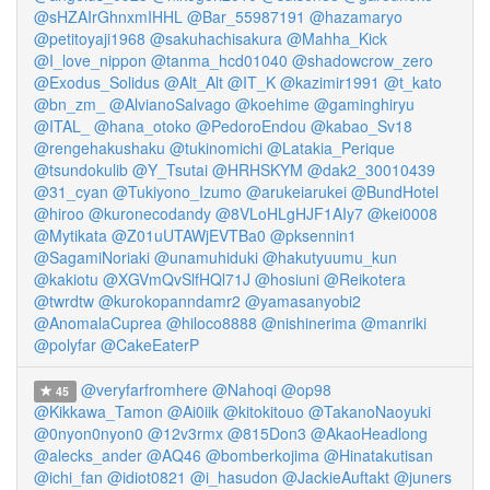
@sHZAIrGhnxmIHHL
@Bar_55987191
@hazamaryo
@petitoyaji1968
@sakuhachisakura
@Mahha_Kick
@I_love_nippon
@tanma_hcd01040
@shadowcrow_zero
@Exodus_Solidus
@Alt_Alt
@IT_K
@kazimir1991
@t_kato
@bn_zm_
@AlvianoSalvago
@koehime
@gaminghiryu
@ITAL_
@hana_otoko
@PedoroEndou
@kabao_Sv18
@rengehakushaku
@tukinomichi
@Latakia_Perique
@tsundokulib
@Y_Tsutai
@HRHSKYM
@dak2_30010439
@31_cyan
@Tukiyono_Izumo
@arukeiarukei
@BundHotel
@hiroo
@kuronecodandy
@8VLoHLgHJF1AIy7
@kei0008
@Mytikata
@Z01uUTAWjEVTBa0
@pksennin1
@SagamiNoriaki
@unamuhiduki
@hakutyuumu_kun
@kakiotu
@XGVmQvSlfHQl71J
@hosiuni
@Reikotera
@twrdtw
@kurokopanndamr2
@yamasanyobi2
@AnomalaCuprea
@hiloco8888
@nishinerima
@manriki
@polyfar
@CakeEaterP
@veryfarfromhere
@Nahoqi
@op98
45
@Kikkawa_Tamon
@Ai0iik
@kitokitouo
@TakanoNaoyuki
@0nyon0nyon0
@12v3rmx
@815Don3
@AkaoHeadlong
@alecks_ander
@AQ46
@bomberkojima
@Hinatakutisan
@ichi_fan
@idiot0821
@i_hasudon
@JackieAuftakt
@juners