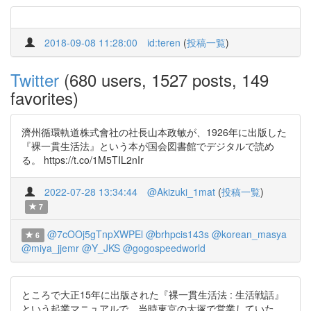
2018-09-08 11:28:00
id:teren
(
投稿一覧
)
Twitter
(680 users, 1527 posts, 149
favorites)
濟州循環軌道株式會社の社長山本政敏が、1926年に出版した
『裸一貫生活法』という本が国会図書館でデジタルで読め
る。 https://t.co/1M5TIL2nIr
2022-07-28 13:34:44
@Akizuki_1mat
(
投稿一覧
)
7
@7cOOj5gTnpXWPEl
@brhpcis143s
@korean_masya
6
@miya_jjemr
@Y_JKS
@gogospeedworld
ところで大正15年に出版された『裸一貫生活法 : 生活戦話』
という起業マニュアルで、当時東京の大塚で営業していた