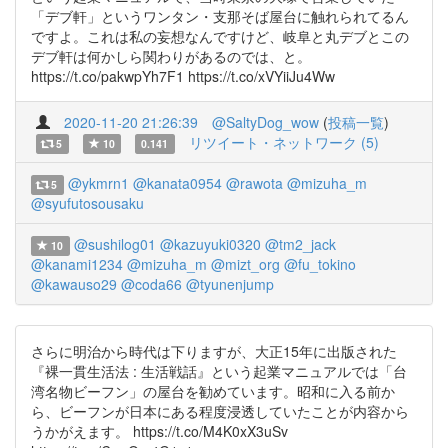
「デブ軒」というワンタン・支那そば屋台に触れられてるん
ですよ。これは私の妄想なんですけど、岐阜と丸デブとこの
デブ軒は何かしら関わりがあるのでは、と。
https://t.co/pakwpYh7F1 https://t.co/xVYiiJu4Ww
2020-11-20 21:26:39
@SaltyDog_wow
(
投稿一覧
)
リツイート・ネットワーク (5)
5
10
0.141
@ykmrn1
@kanata0954
@rawota
@mizuha_m
5
@syufutosousaku
@sushilog01
@kazuyuki0320
@tm2_jack
10
@kanami1234
@mizuha_m
@mizt_org
@fu_tokino
@kawauso29
@coda66
@tyunenjump
さらに明治から時代は下りますが、大正15年に出版された
『裸一貫生活法 : 生活戦話』という起業マニュアルでは「台
湾名物ビーフン」の屋台を勧めています。昭和に入る前か
ら、ビーフンが日本にある程度浸透していたことが内容から
うかがえます。 https://t.co/M4K0xX3uSv