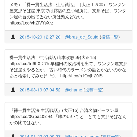
メモ）「裸一貫生活法 : 生活戦話」（大正１５年） ワンタン
屋支那そば屋 東京では露店の立つ場所に、支那そば、ワンタ
ン屋の台の出てゐない所は殆んどない。
https://t.co/vhZiVYsXrz
2015-10-29 12:27:20
@bras_de_Squid
(
投稿一覧
)
裸一貫生活法 : 生活戦話 山本政敏 著(大正15)
http://t.co/trt9LXDi7h 早稲田の政治科を出て、ワンタン屋支那
そば屋をやるとか。 古い時代のラーメンの話とかないのかな
あと検索してみた(^_^;)。 http://t.co/h1OnjhZ0lS
2015-03-19 07:04:52
@chame
(
投稿一覧
)
『裸一貫生活法 生活戦話』(大正15) 台湾名物ビーフン屋
http://t.co/0Gpa40lcB4 「味のいいこと、とても支那そばなん
かの比ではない」
2014-01-23 03:00:27
@keep_on_mono
(
投稿一覧
)