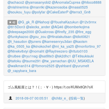
@achaco2
@yamasanyobi2
@AnomalaCuprea
@hiloco8888
@nishinerima
@manriki
@kazenosoba
@mass0525
@soukou_fuyu
@polyfar
@CakeEaterP
@terra3_Gn8
@G_gk_R
@Nahoqi
@YoushaKazukun
@12v3rmx
42
@815Don3
@alecks_ander
@AQ46
@bomberkojima
@deepsage2000
@Dualcross
@firefly_235
@fire_egg
@funkykazoo
@gou_zou
@Hinatakutisan
@idiot0821
@i_hasudon
@juners
@kamesenryu3dan
@kaoism
@ka_0505_ka
@kinokochef
@mi_ka_ya25
@monfortino_97
@Ninekv8xiyi
@nomaht
@Raytreezero
@rituto0103
@ruibee
@ryu1nag
@satllite3
@sk2dhc1
@T49sukisuki
@taitoku
@tsume291
@tw_yamachan
@UU_MSAXELA
@walkman314
@Yomoro2525
@yshbard
@yurumelt
@_capybara_bara
ゴム風船屋とは？！(；・∀・) https://t.co/KUMx8Qh7oX
2018-09-07 00:05:51
@chibi_e_
(
投稿一覧
)