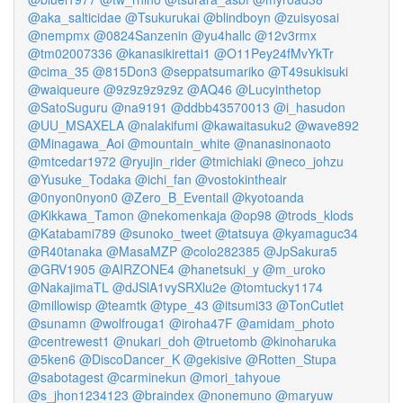
@aka_salticidae
@Tsukurukai
@blindboyn
@zuisyosai
@nempmx
@0824Sanzenin
@yu4hallc
@12v3rmx
@tm02007336
@kanasikirettai1
@O11Pey24fMvYkTr
@cima_35
@815Don3
@seppatsumariko
@T49sukisuki
@waiqueure
@9z9z9z9z9z
@AQ46
@Lucyinthetop
@SatoSuguru
@na9191
@ddbb43570013
@i_hasudon
@UU_MSAXELA
@nalakifumi
@kawaitasuku2
@wave892
@Minagawa_Aoi
@mountain_white
@nanasinonaoto
@mtcedar1972
@ryujin_rider
@tmichiaki
@neco_johzu
@Yusuke_Todaka
@ichi_fan
@vostokintheair
@0nyon0nyon0
@Zero_B_Eventail
@kyotoanda
@Kikkawa_Tamon
@nekomenkaja
@op98
@trods_klods
@Katabami789
@sunoko_tweet
@tatsuya
@kyamaguc34
@R40tanaka
@MasaMZP
@colo282385
@JpSakura5
@GRV1905
@AIRZONE4
@hanetsuki_y
@m_uroko
@NakajimaTL
@dJSlA1vySRXlu2e
@tomtucky1174
@millowisp
@teamtk
@type_43
@itsumi33
@TonCutlet
@sunamn
@wolfrouga1
@iroha47F
@amidam_photo
@centrewest1
@nukari_doh
@truetomb
@kinoharuka
@5ken6
@DiscoDancer_K
@gekisive
@Rotten_Stupa
@sabotagest
@carminekun
@mori_tahyoue
@s_jhon1234123
@braindex
@nonemuno
@maryuw