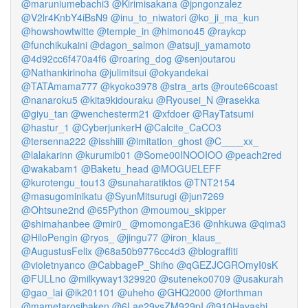
@maruniumebachi3
@Kirimisakana
@jpngonzalez
@V2lr4KnbY4iBsN9
@inu_to_niwatori
@ko_ji_ma_kun
@howshowtwitte
@temple_in
@himono45
@raykcp
@funchikukaini
@dagon_salmon
@atsuji_yamamoto
@4d92cc6f470a4f6
@roaring_dog
@senjoutarou
@Nathankirinoha
@julimitsui
@okyandekai
@TATAmama777
@kyoko3978
@stra_arts
@route66coast
@nanaroku5
@kita9kidouraku
@Ryousei_N
@rasekka
@giyu_tan
@wenchesterm21
@xfdoer
@RayTatsumi
@hastur_1
@CyberjunkerH
@Calcite_CaCO3
@tersenna222
@isshiiii
@imitation_ghost
@C____xx_
@lalakarinn
@kurumib01
@Some00INOOIOO
@peach2red
@wakabam1
@Baketu_head
@MOGUELEFF
@kurotengu_tou13
@sunaharatiktos
@TNT2154
@masugominikatu
@SyunMitsurugi
@jun7269
@Ohtsune2nd
@65Python
@moumou_skipper
@shimahanbee
@mir0_
@momongaE36
@nhkuwa
@qima3
@HiloPengin
@ryos_
@jingu77
@iron_klaus_
@AugustusFelix
@68a50b9776cc4d3
@blograffiti
@violetnyanco
@CabbageP_Shiho
@qGEZJCGROmyI0sK
@FULLno
@milkyway1329920
@suteneko0709
@usakurah
@gao_lai
@ik201101
@uheho
@GHQ2000
@forthman
@mametarosibaken
@6Lae29ysZM929pI
@910Hayashi