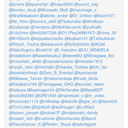
@juners
@japanonly1
@fusyo2633
@youmi_nag
@konton_douji
@Murasaki_MoE
@maruhage_x
@AraiMasatoshi
@alecks_ander
@Dr_Unibon
@bluei1977
@tw_rhino
@tsurara_asbf
@Tsukurukai
@blindboyn
@zuisyosai
@nempmx
@0824Sanzenin
@yu4hallc
@12v3rmx
@tm02007336
@O11Pey24fMvYkTr
@cima_35
@815Don3
@seppatsumariko
@kojika0131
@T49sukisuki
@Kiryuh_Touma
@waiqueure
@9z9z9z9z9z
@AQ46
@SatoSuguru
@na9191
@i_hasudon
@UU_MSAXELA
@nalakifumi
@kawaitasuku2
@wave892
@Minagawa_Aoi
@mountain_white
@nanasinonaoto
@mtcedar1972
@ryujin_rider
@tmichiaki
@Yusuke_Todaka
@ichi_fan
@vostokintheair
@Zero_B_Eventail
@kyotoanda
@Kikkawa_Tamon
@nekomenkaja
@trods_klods
@Katabami789
@Tamagawa_GHQ
@sunoko_tweet
@tatsuya
@kyamaguc34
@R40tanaka
@MasaMZP
@colo282385
@GRV1905
@hanetsuki_y
@m_uroko
@tomtucky1174
@millowisp
@teamtk
@type_43
@itsumi33
@TonCutlet
@bj24649
@wolfrouga1
@Lv5No3
@boson_jumper
@iroha47F
@maboroshi_dandy
@nukari_doh
@truetomb
@kinoharuka
@5ken6
@DiscoDancer_K
@Rotten_Stupa
@sabotagest