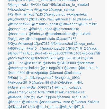
@jpngonzalez
@V2lr4KnbY4iBsN9
@inu_to_niwatori
@howshowtwitte
@raykcp
@dagon_salmon
@S18yRTWFxgZPZd0
@senjoutarou
@okyandekai
@kyoko3978
@kita9kidouraku
@Ryousei_N
@rasekka
@tersenna222
@imitation_ghost
@lalakarinn
@kurumib01
@peach2red
@Baketu_head
@kamemusitake_
@bookroad1
@Saboiya
@sunaharatiktos
@goto4039
@pigmyowl
@masugominikatu
@asaco0137
@SyunMitsurugi
@jun7269
@Ohtsune2nd
@nega_neko
@65Python
@mir0_
@momongaE36
@KRKY1012
@ryos_
@jingu77
@AugustusFelix
@68a50b9776cc4d3
@blograffiti
@violetnyanco
@suteneko0709
@qGEZJCGROmyI0sK
@FULLno
@ik201101
@uheho
@GHQ2000
@forthman
@mametarosibaken
@yukinagafelix
@ncocb
@fukuhiro_fh
@ston0609
@rock8p698p
@Juread
@kalotomy
@Koujirou_ar
@kuroageha19
@angelus_0923
@nikogori2010
@suisen88
@sHZAIrGhnxmIHHL
@daru_shin
@Bar_55987191
@imorin_calappa
@hazamaryo
@petitoyaji1968
@sakuhachisakura
@Mahha_Kick
@I_love_nippon
@tanma_hcd01040
@figppei
@kskhorn
@shadowcrow_zero
@Exodus_Solidus
@SkippyLeC1204
@buchi_koma
@Alt_Alt
@IT_K