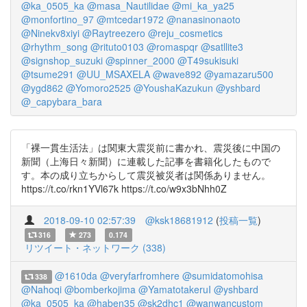
@ka_0505_ka
@masa_Nautilidae
@mi_ka_ya25
@monfortino_97
@mtcedar1972
@nanasinonaoto
@Ninekv8xiyi
@Raytreezero
@reju_cosmetics
@rhythm_song
@rituto0103
@romaspqr
@satllite3
@signshop_suzuki
@spinner_2000
@T49sukisuki
@tsume291
@UU_MSAXELA
@wave892
@yamazaru500
@ygd862
@Yomoro2525
@YoushaKazukun
@yshbard
@_capybara_bara
「裸一貫生活法」は関東大震災前に書かれ、震災後に中国の
新聞（上海日々新聞）に連載した記事を書籍化したもので
す。本の成り立ちからして震災被災者は関係ありません。
https://t.co/rkn1YVl67k https://t.co/w9x3bNhh0Z
2018-09-10 02:57:39
@ksk18681912
(
投稿一覧
)
316
273
0.174
リツイート・ネットワーク (338)
@1610da
@veryfarfromhere
@sumidatomohisa
338
@Nahoqi
@bomberkojima
@YamatotakeruI
@yshbard
@ka_0505_ka
@haben35
@sk2dhc1
@wanwancustom