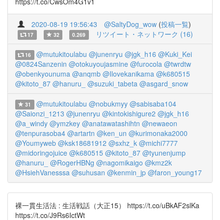
https://t.co/CwsOm4G1v1
2020-08-19 19:56:43
@SaltyDog_wow
(
投稿一覧
)
リツイート・ネットワーク (16)
17
32
0.269
@mutukitoulabu
@junenryu
@jgk_h16
@Kuki_Kei
16
@0824Sanzenin
@otokuyoujasmine
@furocola
@twrdtw
@obenkyounuma
@anqmb
@Ilovekanikama
@k680515
@kitoto_87
@hanuru_
@suzuki_tabeta
@asgard_snow
@mutukitoulabu
@nobukmyy
@sabisaba104
31
@Saionzi_1213
@junenryu
@kintokishigure2
@jgk_h16
@a_windy
@ymzkey
@anatawatashihtn
@newaeon
@tenpurasoba4
@artartn
@ken_un
@kurimonaka2000
@Youmyweb
@ksk18681912
@sxhz_k
@michi7777
@midoringojuice
@k680515
@kitoto_87
@tyunenjump
@hanuru_
@RogerHBNg
@nagomikaigo
@kmz2k
@HsiehVanesssa
@suhusan
@kenmin_jp
@faron_young17
裸一貫生活法 : 生活戦話（大正15） https://t.co/uBkAF2slKa
https://t.co/J9Rs6IctWt