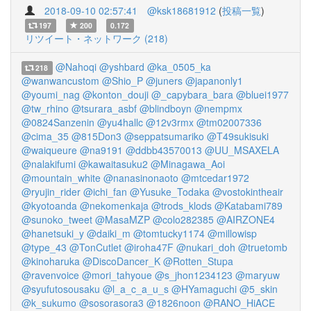
2018-09-10 02:57:41
@ksk18681912
(
投稿一覧
)
197
200
0.172
リツイート・ネットワーク (218)
@Nahoqi
@yshbard
@ka_0505_ka
218
@wanwancustom
@Shio_P
@juners
@japanonly1
@youmi_nag
@konton_douji
@_capybara_bara
@bluei1977
@tw_rhino
@tsurara_asbf
@blindboyn
@nempmx
@0824Sanzenin
@yu4hallc
@12v3rmx
@tm02007336
@cima_35
@815Don3
@seppatsumariko
@T49sukisuki
@waiqueure
@na9191
@ddbb43570013
@UU_MSAXELA
@nalakifumi
@kawaitasuku2
@Minagawa_Aoi
@mountain_white
@nanasinonaoto
@mtcedar1972
@ryujin_rider
@ichi_fan
@Yusuke_Todaka
@vostokintheair
@kyotoanda
@nekomenkaja
@trods_klods
@Katabami789
@sunoko_tweet
@MasaMZP
@colo282385
@AIRZONE4
@hanetsuki_y
@daiki_m
@tomtucky1174
@millowisp
@type_43
@TonCutlet
@iroha47F
@nukari_doh
@truetomb
@kinoharuka
@DiscoDancer_K
@Rotten_Stupa
@ravenvoice
@mori_tahyoue
@s_jhon1234123
@maryuw
@syufutosousaku
@l_a_c_a_u_s
@HYamaguchi
@5_skin
@k_sukumo
@sosorasora3
@1826noon
@RANO_HiACE