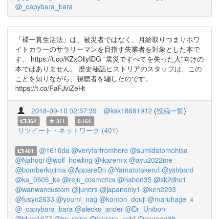
@_capybara_bara
「裸一貫生活法」は、被災者ではなく、月給取りつまりホワ
イトカラーのサラリーマンを目指す失業者を対象とした本で
す。 https://t.co/KZxOliyIDG ”震災ですべてを失った人”向けの
本ではありません。 歴史秘話ヒストリアのスタッフは、この
ことを知りながら、視聴者を騙したのです。
https://t.co/FaFJviZeHt
2018-09-10 02:57:39
@ksk18681912
(
投稿一覧
)
364
311
0.164
リツイート・ネットワーク (401)
@1610da
@veryfarfromhere
@sumidatomohisa
401
@Nahoqi
@wolf_howling
@ikaremix
@ayu2022me
@bomberkojima
@AppareDn
@YamatotakeruI
@yshbard
@ka_0505_ka
@reju_cosmetics
@haben35
@sk2dhc1
@wanwancustom
@juners
@japanonly1
@ken2293
@fusyo2633
@youmi_nag
@konton_douji
@maruhage_x
@_capybara_bara
@alecks_ander
@Dr_Unibon
@bluei1977
@tw_rhino
@tsurara_asbf
@myroad38