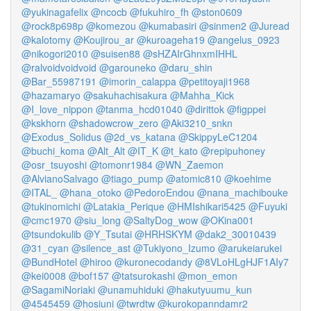
@yukinagafelix
@ncocb
@fukuhiro_fh
@ston0609
@rock8p698p
@komezou
@kumabasiri
@sinmen2
@Juread
@kalotomy
@Koujirou_ar
@kuroageha19
@angelus_0923
@nikogori2010
@suisen88
@sHZAIrGhnxmIHHL
@ralvoidvoidvoid
@garouneko
@daru_shin
@Bar_55987191
@imorin_calappa
@petitoyaji1968
@hazamaryo
@sakuhachisakura
@Mahha_Kick
@I_love_nippon
@tanma_hcd01040
@dirittok
@figppei
@kskhorn
@shadowcrow_zero
@Aki3210_snkn
@Exodus_Solidus
@2d_vs_katana
@SkippyLeC1204
@buchi_koma
@Alt_Alt
@IT_K
@t_kato
@repipuhoney
@osr_tsuyoshi
@tomonr1984
@WN_Zaemon
@AlvianoSalvago
@tiago_pump
@atomic810
@koehime
@ITAL_
@hana_otoko
@PedoroEndou
@nana_machibouke
@tukinomichi
@Latakia_Perique
@HMIshikari5425
@Fuyuki
@cmc1970
@siu_long
@SaltyDog_wow
@OKina001
@tsundokulib
@Y_Tsutai
@HRHSKYM
@dak2_30010439
@31_cyan
@silence_ast
@Tukiyono_Izumo
@arukeiarukei
@BundHotel
@hiroo
@kuronecodandy
@8VLoHLgHJF1AIy7
@kei0008
@bof157
@tatsurokashi
@mon_emon
@SagamiNoriaki
@unamuhiduki
@hakutyuumu_kun
@4545459
@hosiuni
@twrdtw
@kurokopanndamr2