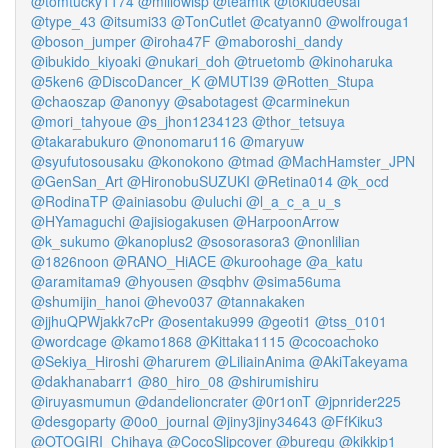
@tomtucky1174
@millowisp
@teamtk
@tokiude0sai
@type_43
@itsumi33
@TonCutlet
@catyann0
@wolfrouga1
@boson_jumper
@iroha47F
@maboroshi_dandy
@ibukido_kiyoaki
@nukari_doh
@truetomb
@kinoharuka
@5ken6
@DiscoDancer_K
@MUTI39
@Rotten_Stupa
@chaoszap
@anonyy
@sabotagest
@carminekun
@mori_tahyoue
@s_jhon1234123
@thor_tetsuya
@takarabukuro
@nonomaru116
@maryuw
@syufutosousaku
@konokono
@tmad
@MachHamster_JPN
@GenSan_Art
@HironobuSUZUKI
@Retina014
@k_ocd
@RodinaTP
@ainiasobu
@uluchi
@l_a_c_a_u_s
@HYamaguchi
@ajisiogakusen
@HarpoonArrow
@k_sukumo
@kanoplus2
@sosorasora3
@nonlilian
@1826noon
@RANO_HiACE
@kuroohage
@a_katu
@aramitama9
@hyousen
@sqbhv
@sima56uma
@shumijin_hanoi
@hevo037
@tannakaken
@jjhuQPWjakk7cPr
@osentaku999
@geoti1
@tss_0101
@wordcage
@kamo1868
@Kittaka1115
@cocoachoko
@Sekiya_Hiroshi
@harurem
@LiliainAnima
@AkiTakeyama
@dakhanabarr1
@80_hiro_08
@shirumishiru
@iruyasmumun
@dandelioncrater
@0r1onT
@jpnrider225
@desgoparty
@0o0_journal
@jiny3jiny34643
@FfKiku3
@OTOGIRI_Chihaya
@CocoSlipcover
@buregu
@kikkip1