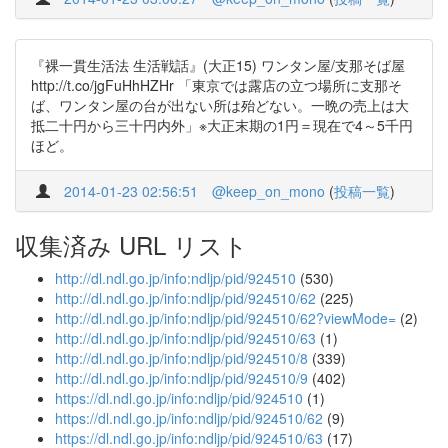
『裸一貫生活法 生活戦話』(大正15) ワンタン屋/支那そば屋
http://t.co/jgFuHhHZHr 「東京では露店の立つ場所に支那そ
ば、ワンタン屋の台が出ない所は殆どない。一晩の売上は大
抵二十円から三十円内外」※大正末期の1円＝現在で4～5千円
ほど。
2014-01-23 02:56:51
@keep_on_mono
(
投稿一覧
)
収集済み URL リスト
http://dl.ndl.go.jp/info:ndljp/pid/924510
(530)
http://dl.ndl.go.jp/info:ndljp/pid/924510/62
(225)
http://dl.ndl.go.jp/info:ndljp/pid/924510/62?viewMode=
(2)
http://dl.ndl.go.jp/info:ndljp/pid/924510/63
(1)
http://dl.ndl.go.jp/info:ndljp/pid/924510/8
(339)
http://dl.ndl.go.jp/info:ndljp/pid/924510/9
(402)
https://dl.ndl.go.jp/info:ndljp/pid/924510
(1)
https://dl.ndl.go.jp/info:ndljp/pid/924510/62
(9)
https://dl.ndl.go.jp/info:ndljp/pid/924510/63
(17)