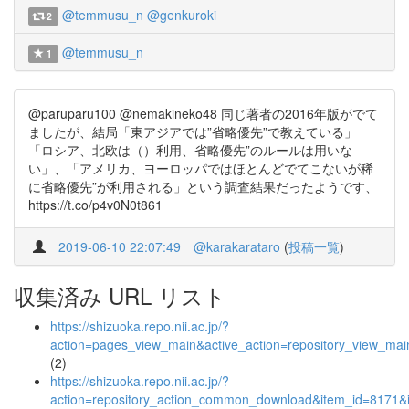
@temmusu_n
@genkuroki
2
@temmusu_n
1
@paruparu100 @nemakineko48 同じ著者の2016年版がでて
ましたが、結局「東アジアでは”省略優先”で教えている」
「ロシア、北欧は（）利用、省略優先”のルールは用いな
い」、「アメリカ、ヨーロッパではほとんどでてこないが稀
に省略優先”が利用される」という調査結果だったようです、
https://t.co/p4v0N0t861
2019-06-10 22:07:49
@karakarataro
(
投稿一覧
)
収集済み URL リスト
https://shizuoka.repo.nii.ac.jp/?
action=pages_view_main&active_action=repository_view_ma
(2)
https://shizuoka.repo.nii.ac.jp/?
action=repository_action_common_download&item_id=8171&i