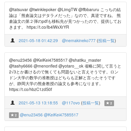
@tatsuvar @twinklepoker @LimgTW @ffbbaruru こっちの結
論は「熊倉論文はデタラメだった」なので、真逆ですね。 熊
倉論文の第２弾のpdfも移転先が見つかったので、提供してお
きます。 https://t.co/lb4lWxXrYR
2021-05-18 01:42:29
@nemakineko777
(
投稿一覧
)
@enu23456 @KeiKei47585517 @shatiku_master
@tashy6666 @menonfled @yotaro__ok 省略に関して言うと
2√3とか書けるので無くても問題ないと言えそうです。ロン
ドン大学の数学の准教授はどちらも正解と言ったそうです
が、静岡大学の熊倉教授の論文も参考になります。
https://t.co/hbzC1zdS0f
2021-05-13 13:18:55
@117ovo
(
投稿一覧
)
2
@enu23456
@KeiKei47585517
2