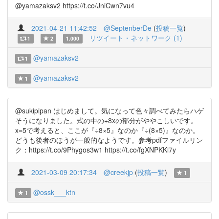
@yamazaksv2 https://t.co/JniCwn7vu4
2021-04-21 11:42:52
@SeptenberDe
(
投稿一覧
)
リツイート・ネットワーク (1)
1
2
1.000
@yamazaksv2
1
@yamazaksv2
1
@sukipipan はじめまして。気になって色々調べてみたらハゲ
そうになりました。式の中の÷8xの部分がややこしいです。
x=5で考えると、ここが『÷8×5』なのか『÷(8×5)』なのか。
どうも後者のほうが一般的なようです。参考pdfファイルリン
ク：https://t.co/9Phygos3w1 https://t.co/fgXNPKKi7y
2021-03-09 20:17:34
@creekjp
(
投稿一覧
)
1
@ossk___ktn
1