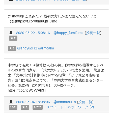
@shoyugi これみた？(最初の方しかまだ読んでないけど
（笑)https://t.co/X8muQtRGmq
2020-05-22 15:08:16
@happy_fumifum1
(
投稿一覧
)
2
@shoyugi
@warmcalm
2
中学校でも続く #超算数 の他の例。数学教師を指導するレベ
ルの教育専門家が、「式の意味」という概念を濫用。 熊倉啓
之 「文字式の計算順序に関する指導: 『かけ算記号省略優
先』規則に焦点を当てて」『静岡大学教育実践総合センター
紀要』第25巻 (2016年3月)、33-42ページ。
https://t.co/tdWcV7Ah3T
2020-05-04 18:08:06
@temmusu_n
(
投稿一覧
)
リツイート・ネットワーク (2)
2
1
0.707