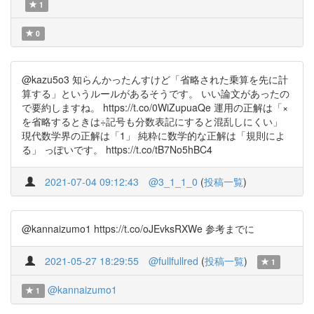
1
0
@kazu5o3 知らんかったんすけど「省略された乗算を先に計
算する」というルールがあるそうです。 いい論文があったの
で要約しますね。 https://t.co/0WiZupuaQe 運用の正解は「×
を省略するときは÷記号も分数表記にすると混乱しにくい」
現代数学界の正解は「1」 純粋に数学的な正解は「規則によ
る」 っぽいです。 https://t.co/tB7No5hBC4
2021-07-04 09:12:43
@3_1_1_0
(
投稿一覧
)
@kannaizumo1 https://t.co/oJEvksRXWe 参考までに
2021-05-27 18:29:55
@fullfullred
(
投稿一覧
)
1
@kannaizumo1
1