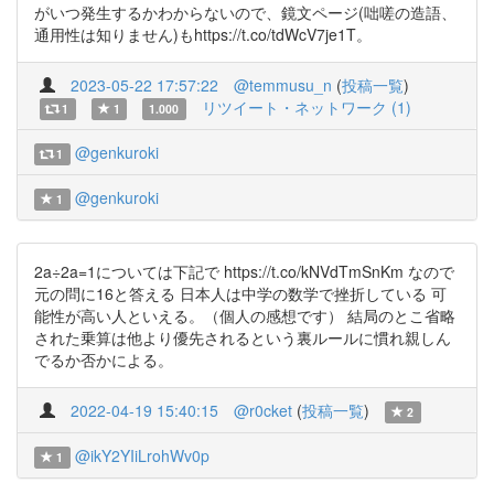
がいつ発生するかわからないので、鏡文ページ(咄嗟の造語、
通用性は知りません)もhttps://t.co/tdWcV7je1T。
2023-05-22 17:57:22
@temmusu_n
(
投稿一覧
)
リツイート・ネットワーク (1)
1
1
1.000
@genkuroki
1
@genkuroki
1
2a÷2a=1については下記で https://t.co/kNVdTmSnKm なので
元の問に16と答える 日本人は中学の数学で挫折している 可
能性が高い人といえる。（個人の感想です） 結局のとこ省略
された乗算は他より優先されるという裏ルールに慣れ親しん
でるか否かによる。
2022-04-19 15:40:15
@r0cket
(
投稿一覧
)
2
@ikY2YIiLrohWv0p
1