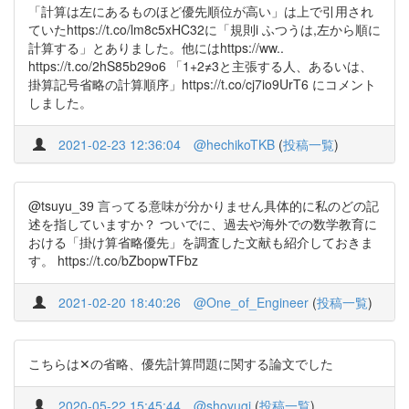
「計算は左にあるものほど優先順位が高い」は上で引用され
ていたhttps://t.co/lm8c5xHC32に「規則i ふつうは,左から順に
計算する」とありました。他にはhttps://ww..
https://t.co/2hS85b29o6 「1+2≠3と主張する人、あるいは、
掛算記号省略の計算順序」https://t.co/cj7io9UrT6 にコメント
しました。
2021-02-23 12:36:04
@hechikoTKB
(
投稿一覧
)
@tsuyu_39 言ってる意味が分かりません具体的に私のどの記
述を指していますか？ ついでに、過去や海外での数学教育に
おける「掛け算省略優先」を調査した文献も紹介しておきま
す。 https://t.co/bZbopwTFbz
2021-02-20 18:40:26
@One_of_Engineer
(
投稿一覧
)
こちらは✕の省略、優先計算問題に関する論文でした
2020-05-22 15:45:44
@shoyugi
(
投稿一覧
)