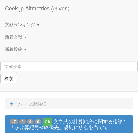
Ceek.jp Altmetrics (α ver.)
文献ランキング
新着文献
新着投稿
検索
ホーム
文献詳細
文字式の計算順序に関する指導 :
17
0
0
0
OA
「かけ算記号省略優先」規則に焦点を当てて