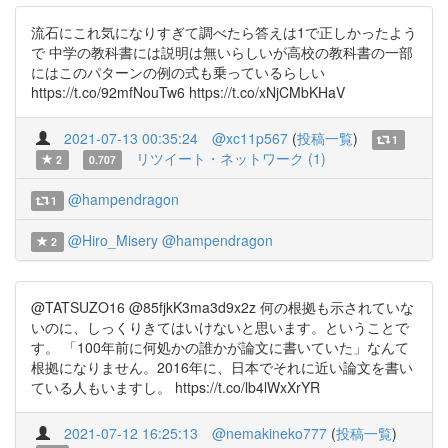
流石にこれ気になりすぎて調べたら答えは1で正しかったよう
で 中学の教科書には説明は無いらしいが高校の教科書の一部
にはこのパターンの例の式も乗っているらしい
https://t.co/92mfNouTw6 https://t.co/xNjCMbKHaV
2021-07-13 00:35:24
@xc11p567
(
投稿一覧
)
1
リツイート・ネットワーク (1)
2
0.707
@hampendragon
1
@Hiro_Misery
@hampendragon
2
@TATSUZO16 @85fjkK3ma3d9x2z 何の根拠も示されていな
いのに、しっくりきてはいけないと思います。ということで
す。 「100年前に何処かの誰かが論文に書いていた」なんて
根拠になりません。2016年に、日本でそれに近い論文を書い
ている人もいますし。 https://t.co/lb4lWxXrYR
2021-07-12 16:25:13
@nemakineko777
(
投稿一覧
)