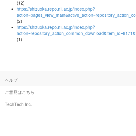
(12)
https://shizuoka.repo.nii.ac.jp/index.php?
action=pages_view_main&active_action=repository_action_
(2)
https://shizuoka.repo.nii.ac.jp/index.php?
action=repository_action_common_download&item_id=8171&i
(1)
ヘルプ
ご意見はこちら
TechTech Inc.