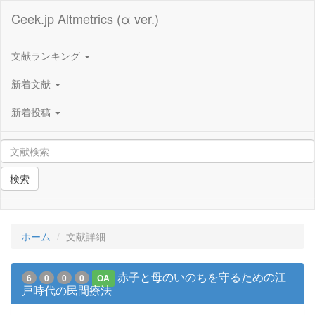
Ceek.jp Altmetrics (α ver.)
文献ランキング
新着文献
新着投稿
検索
ホーム
文献詳細
赤子と母のいのちを守るための江
6
0
0
0
OA
戸時代の民間療法