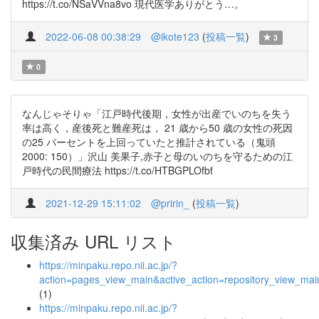
https://t.co/NSaVVna8vo 現代医学ありがとう…。
2022-06-08 00:38:29
@ikote123
(
投稿一覧
)
3
0
なんじゃそりゃ「江戸時代後期，女性が出産でいのちを失う
率は高く，産後死と難産死は， 21 歳から50 歳の女性の死因
の25 パーセントを上回っていたと推計されている（鬼頭
2000: 150）」沢山 美果子,赤子と母のいのちを守るための江
戸時代の民間療法 https://t.co/HTBGPLOfbf
2021-12-29 15:11:02
@pririn_
(
投稿一覧
)
収集済み URL リスト
https://minpaku.repo.nii.ac.jp/?
action=pages_view_main&active_action=repository_view_ma
(1)
https://minpaku.repo.nii.ac.jp/?