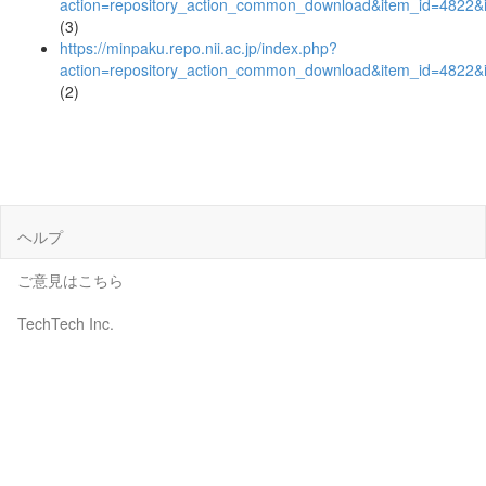
action=repository_action_common_download&item_id=4822&i
(3)
https://minpaku.repo.nii.ac.jp/index.php?
action=repository_action_common_download&item_id=4822&i
(2)
ヘルプ
ご意見はこちら
TechTech Inc.