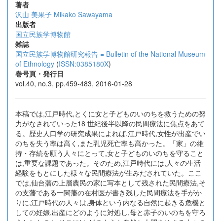
著者
沢山 美果子
Mikako Sawayama
出版者
国立民族学博物館
雑誌
国立民族学博物館研究報告 = Bulletin of the National Museum
of Ethnology
(
ISSN:0385180X
)
巻号頁・発行日
vol.40, no.3, pp.459-483, 2016-01-28
本稿では,江戸時代,とくに女と子どものいのちを救うための努
力がなされていった18 世紀後半以降の民間療法に焦点をあて
る。歴史人口学の研究成果によれば,江戸時代,女性が出産でい
のちを失う率は高く,また乳児死亡率も高かった。「家」の維
持・存続を願う人々にとって,女と子どものいのちを守ること
は,重要な課題であった。そのため,江戸時代には,人々の生活
経験をもとにした様々な民間療法が生みだされていた。ここ
では,仙台藩の上層農民の家に写本として残された民間療法,そ
の支藩である一関藩の在村医が書き残した民間療法を手がか
りに,江戸時代の人々は,身体という内なる自然に起きる危機と
しての妊娠,出産にどのように対処し,母と赤子のいのちを守ろ