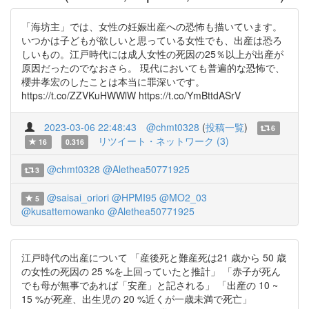
「海坊主」では、女性の妊娠出産への恐怖も描いています。
いつかは子どもが欲しいと思っている女性でも、出産は恐ろ
しいもの。江戸時代には成人女性の死因の25％以上が出産が
原因だったのでなおさら。 現代においても普遍的な恐怖で、
櫻井孝宏のしたことは本当に罪深いです。
https://t.co/ZZVKuHWWlW https://t.co/YmBttdASrV
2023-03-06 22:48:43
@chmt0328
(
投稿一覧
)
6
リツイート・ネットワーク (3)
16
0.316
@chmt0328
@Alethea50771925
3
@saisai_oriori
@HPMI95
@MO2_03
5
@kusattemowanko
@Alethea50771925
江戸時代の出産について 「産後死と難産死は21 歳から 50 歳
の女性の死因の 25 %を上回っていたと推計」 「赤子が死ん
でも母が無事であれば「安産」と記される」 「出産の 10 ~
15 %が死産、出生児の 20 %近くが一歳未満で死亡」