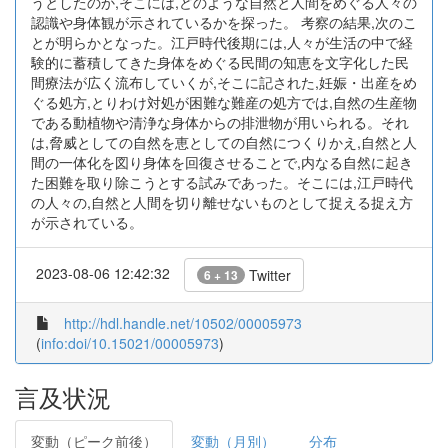
うとしたのか,そこには,どのような自然と人間をめぐる人々の
認識や身体観が示されているかを探った。 考察の結果,次のこ
とが明らかとなった。江戸時代後期には,人々が生活の中で経
験的に蓄積してきた身体をめぐる民間の知恵を文字化した民
間療法が広く流布していくが,そこに記された,妊娠・出産をめ
ぐる処方,とりわけ対処が困難な難産の処方では,自然の生産物
である動植物や清浄な身体からの排泄物が用いられる。それ
は,脅威としての自然を恵としての自然につくりかえ,自然と人
間の一体化を図り身体を回復させることで,内なる自然に起き
た困難を取り除こうとする試みであった。そこには,江戸時代
の人々の,自然と人間を切り離せないものとして捉える捉え方
が示されている。
2023-08-06 12:42:32
Twitter
6 + 13
http://hdl.handle.net/10502/00005973
(
info:doi/10.15021/00005973
)
言及状況
変動（ピーク前後）
変動（月別）
分布