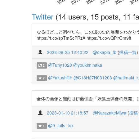
Twitter
(14 users, 15 posts, 11 fa
なるほど…と調べたら、この辺の史的展開をわかりやすくまと
https://t.co/spTmScPRzA https://t.co/vQPlrOm9ft
2023-09-25 12:40:22
@okapia_fb
(
投稿一覧
)
@Tuny1028
@youkiminaka
2
@YakushijiF
@C18H27N031203
@hatimaki_k
7
全体の画像と翻刻は伊藤慎吾「妖狐玉藻像の展開」に掲載されてい
2023-01-10 21:18:57
@NarazakeMiwa
(
投稿
@9_tails_fox
1