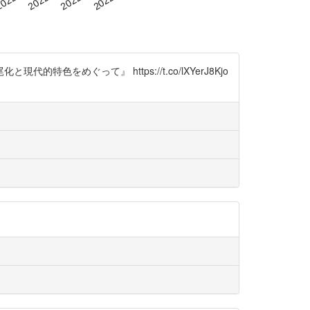
めぐって』 https://t.co/lXYerJ8Kjo