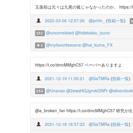
玉藻前は元々は九尾の狐じゃなかったのか。 https://t.co
2022-03-06 12:07:26
@pririn_
(
投稿一覧
)
@uncorrelated
@hidekatsu_izuno
2
@myfavoritescene
@hai_kuma_FX
2
https://t.co/dmcMMghC57 ペーパーありますよ
2021-12-19 11:50:21
@SaTMRa
(
投稿一覧
)
@Unanao
@2ewsHQJgnvkGNPr
@silvercloc
4
@a_broken_fan https://t.co/dmcMMghC57 
2021-12-18 18:37:23
@SaTMRa
(
投稿一覧
)