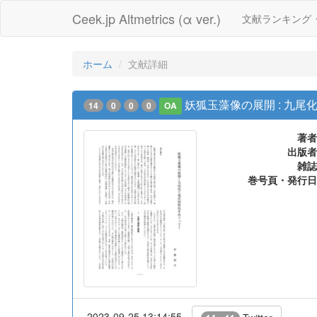
Ceek.jp Altmetrics (α ver.)
文献ランキング
ホーム
文献詳細
妖狐玉藻像の展開 : 九
14
0
0
0
OA
著者
出版者
雑誌
巻号頁・発行日
2023-09-25 13:14:55