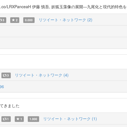
/LRXPanceaH 伊藤 慎吾, 妖狐玉藻像の展開―九尾化と現代的特色をめぐって―,20
リツイート・ネットワーク (2)
3
2
0.000
リツイート・ネットワーク (4)
3
k96
研究が出てきました
リツイート・ネットワーク (1)
1
1
1.000