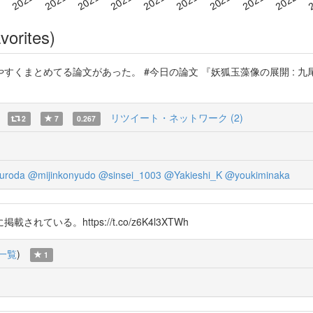
vorites)
めてる論文があった。 #今日の論文 『妖狐玉藻像の展開 : 九尾化と現代的特色を
リツイート・ネットワーク (2)
2
7
0.267
uroda
@mijinkonyudo
@sinsei_1003
@Yakieshi_K
@youkiminaka
る。https://t.co/z6K4l3XTWh
一覧
)
1