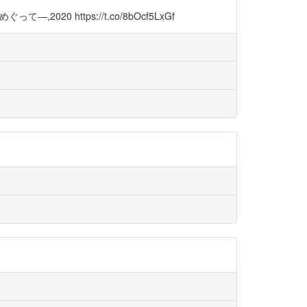
20 https://t.co/8bOcf5LxGf