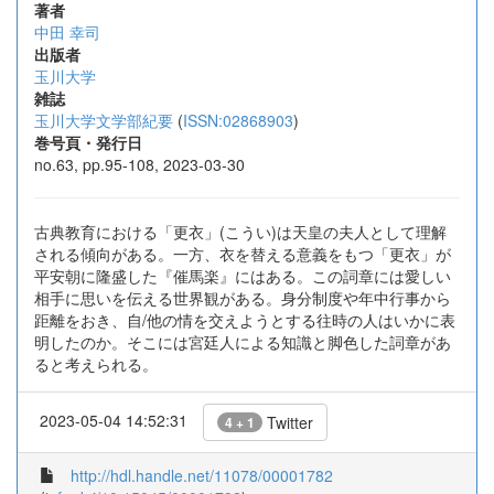
著者
中田 幸司
出版者
玉川大学
雑誌
玉川大学文学部紀要
(
ISSN:02868903
)
巻号頁・発行日
no.63, pp.95-108, 2023-03-30
古典教育における「更衣」(こうい)は天皇の夫人として理解
される傾向がある。一方、衣を替える意義をもつ「更衣」が
平安朝に隆盛した『催馬楽』にはある。この詞章には愛しい
相手に思いを伝える世界観がある。身分制度や年中行事から
距離をおき、自/他の情を交えようとする往時の人はいかに表
明したのか。そこには宮廷人による知識と脚色した詞章があ
ると考えられる。
2023-05-04 14:52:31
Twitter
4 + 1
http://hdl.handle.net/11078/00001782