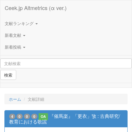
Ceek.jp Altmetrics (α ver.)
文献ランキング
新着文献
新着投稿
検索
ホーム
文献詳細
『催馬楽』「更衣」攷 : 古典研究/
4
0
0
0
OA
教育における歌謡