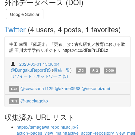
外部データベース (DOI)
Google Scholar
Twitter
(4 users, 4 posts, 1 favorites)
中田 幸司 『催馬楽』「更衣」攷 : 古典研究／教育における歌
謡 玉川大学学術リポジトリ https://t.co/dR8PrLRBLz
2023-05-01 13:30:04
@BungakuReportRS
(
投稿一覧
)
3
2
0.000
リツイート・ネットワーク (3)
@suwasana1129
@akane0968
@nekonoizumi
3
@kagekageko
1
収集済み URL リスト
https://tamagawa.repo.nii.ac.jp/?
action=pages_view_main&active_action=repository_view_ma