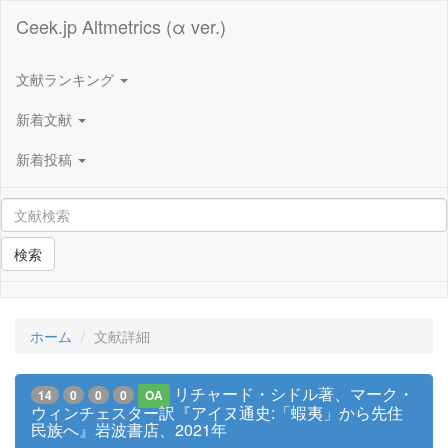
Ceek.jp Altmetrics (α ver.)
文献ランキング
新着文献
新着投稿
検索
ホーム
文献詳細
リチャード・シドル著、マーク・
14
0
0
0
OA
ウィンチェスター訳『アイヌ通史:「蝦夷」から先住
民族へ』岩波書店、2021年