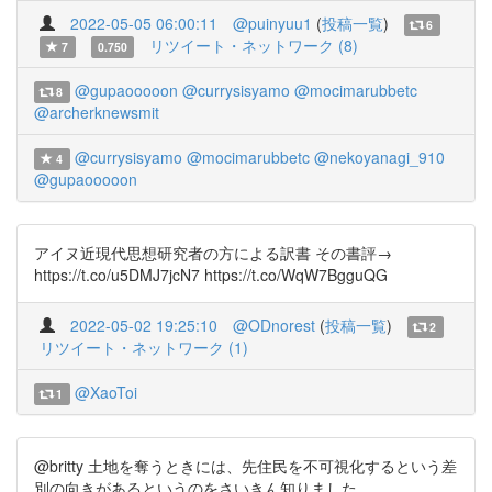
2022-05-05 06:00:11
@puinyuu1
(
投稿一覧
)
6
リツイート・ネットワーク (8)
7
0.750
@gupaooooon
@currysisyamo
@mocimarubbetc
8
@archerknewsmit
@currysisyamo
@mocimarubbetc
@nekoyanagi_910
4
@gupaooooon
アイヌ近現代思想研究者の方による訳書 その書評→
https://t.co/u5DMJ7jcN7 https://t.co/WqW7BgguQG
2022-05-02 19:25:10
@ODnorest
(
投稿一覧
)
2
リツイート・ネットワーク (1)
@XaoToi
1
@britty 土地を奪うときには、先住民を不可視化するという差
別の向きがあるというのをさいきん知りました