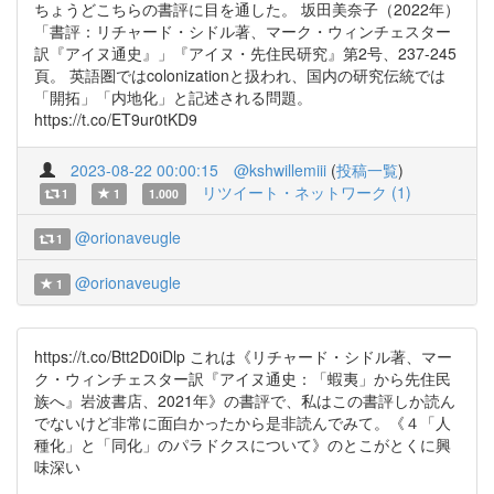
ちょうどこちらの書評に目を通した。 坂田美奈子（2022年）
「書評：リチャード・シドル著、マーク・ウィンチェスター
訳『アイヌ通史』」『アイヌ・先住民研究』第2号、237-245
頁。 英語圏ではcolonizationと扱われ、国内の研究伝統では
「開拓」「内地化」と記述される問題。
https://t.co/ET9ur0tKD9
2023-08-22 00:00:15
@kshwillemiii
(
投稿一覧
)
リツイート・ネットワーク (1)
1
1
1.000
@orionaveugle
1
@orionaveugle
1
https://t.co/Btt2D0iDlp これは《リチャード・シドル著、マー
ク・ウィンチェスター訳『アイヌ通史：「蝦夷」から先住民
族へ』岩波書店、2021年》の書評で、私はこの書評しか読ん
でないけど非常に面白かったから是非読んでみて。《４「人
種化」と「同化」のパラドクスについて》のとこがとくに興
味深い