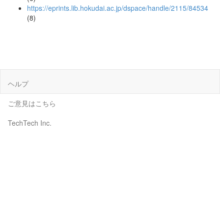
https://eprints.lib.hokudai.ac.jp/dspace/handle/2115/84534
(8)
ヘルプ
ご意見はこちら
TechTech Inc.