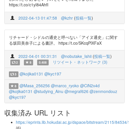
https://t.co/c1yI84AhfI
2022-04-13 01:47:58
@kzhr
(
投稿一覧
)
リチャード・シドルの通史と呼べない「アイヌ通史」に関す
る坂田美奈子による書評。 https://t.co/SKcqPlXFaX
2022-04-01 00:31:31
@nobutake_Ishii
(
投稿一覧
)
リツイート・ネットワーク (3)
2
8
0.408
@kojika0131
@kyc197
3
@Masa_256256
@marco_ryoko
@CiN2x4d
8
@kojika0131
@studying_Ainu
@megraf626
@zenmondouz
@kyc197
収集済み URL リスト
https://eprints.lib.hokudai.ac.jp/dspace/bitstream/2115/8453
(6)