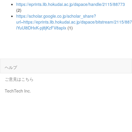
https://eprints.lib.hokudai.ac.jp/dspace/handle/2115/88773
(2)
https://scholar.google.co.jp/scholar_share?
url=https://eprints.lib.hokudai.ac.jp/dspace/bitstream/21
iYuUl8DHxK-pj8jKzFV8aplx
(1)
ヘルプ
ご意見はこちら
TechTech Inc.