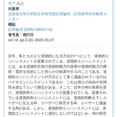
竹下 昌志
出版者
北海道大学大学院文学研究院応用倫理・応用哲学研究教育セ
ンター
雑誌
応用倫理
(
ISSN:18830110
)
巻号頁・発行日
vol.14, pp.3-20, 2023-03-31
近年、私たちがより道徳的になる方法の1つとして、道徳的エ
ンハンスメントが提案されている。道徳的エンハンスメント
とは、ある道徳的主体の道徳的能力の改善や道徳的能力の獲
得・選択を目的にした何らかの処置や介入のことである。道
徳的エンハンスメントの方法として多く議論されているのは
バイオエンハンスメントであるが、これは個人の自由や自律
性を損なうという懸念がある。そこで、近年のAIの発展を受
け、道徳的AIエンハンスメントが提案されている。提案され
ている道徳的AIエンハンスメントには、道徳的判断を下しユ
ーザーに伝えるAI、ユーザーに助言するAI、ユーザーと議論
するAIがある。しかし、道徳的AIエンハンスメントには、道
徳的エンハンスメントに成功しないのではないか、AIの助言