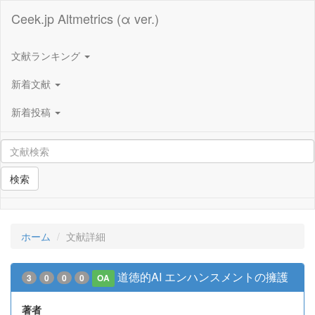
Ceek.jp Altmetrics (α ver.)
文献ランキング
新着文献
新着投稿
検索
ホーム
文献詳細
道徳的AI エンハンスメントの擁護
3
0
0
0
OA
著者