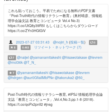
これも貼っておこう。平易でためになる無料のPDF文書
『Post-Truth時代の情報リテラシー教育』(奥村晴彦、情報処
理学会論文誌 教育とコンピュータ Vol.4 No.3)
https://t.co/UtQ8y39R5I もしくはこちらからダウンロード
https://t.co/ZYn3HGlGiV
2023-07-27 03:31:43
@nojiri_h
(
投稿一覧
)
5
リツイート・ネットワーク (7)
8
0.463
@naijel
@yamanamitakeshi
@hisawotakase
@Ievrem
7
@mol36k
@T_N_
@yamanamitakeshi
@hisawotakase
@Ievrem
7
@hdrgen
@aur0GfiallMbPNv
@takoruka2
@50_
Post-Truth時代の情報リテラシー教育, #IPSJ 情報処理学会論
文誌「教育とコンピュータ」,Vol.4,No.3,pp.1-8 (2018).
https://t.co/qoPx2pnIl2 #jnsg