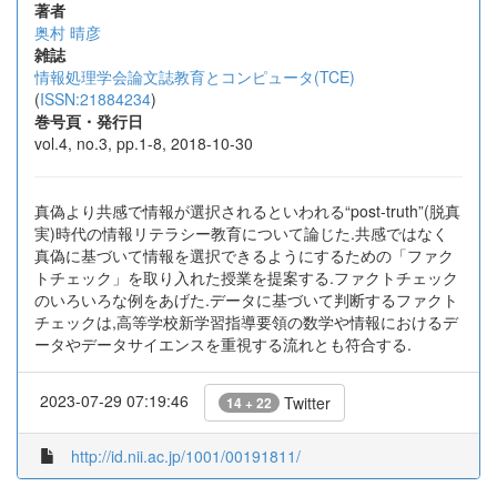
著者
奥村 晴彦
雑誌
情報処理学会論文誌教育とコンピュータ(TCE)
(
ISSN:21884234
)
巻号頁・発行日
vol.4, no.3, pp.1-8, 2018-10-30
真偽より共感で情報が選択されるといわれる“post-truth”(脱真
実)時代の情報リテラシー教育について論じた.共感ではなく
真偽に基づいて情報を選択できるようにするための「ファク
トチェック」を取り入れた授業を提案する.ファクトチェック
のいろいろな例をあげた.データに基づいて判断するファクト
チェックは,高等学校新学習指導要領の数学や情報におけるデ
ータやデータサイエンスを重視する流れとも符合する.
2023-07-29 07:19:46
Twitter
14 + 22
http://id.nii.ac.jp/1001/00191811/