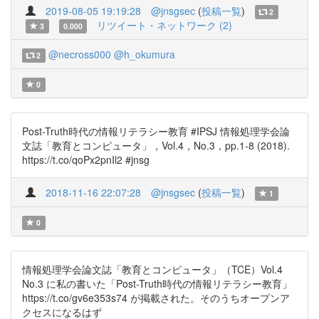
2019-08-05 19:19:28
@jnsgsec
(
投稿一覧
)
2
リツイート・ネットワーク (2)
3
0.000
@necross000
@h_okumura
2
0
Post-Truth時代の情報リテラシー教育 #IPSJ 情報処理学会論
文誌「教育とコンピュータ」，Vol.4，No.3，pp.1-8 (2018).
https://t.co/qoPx2pnIl2 #jnsg
2018-11-16 22:07:28
@jnsgsec
(
投稿一覧
)
1
0
情報処理学会論文誌「教育とコンピュータ」（TCE）Vol.4
No.3 に私の書いた「Post-Truth時代の情報リテラシー教育」
https://t.co/gv6e353s74 が掲載された。そのうちオープンア
クセスになるはず