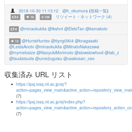
2018-10-30 11:13:12
@h_okumura
(
投稿一覧
)
リツイート・ネットワーク (4)
4
16
0.139
@minaokukita
@tkshnt
@ElekiTan
@ksmakoto
4
@HuntsHuntsv
@ttyng0904
@knagasaki
13
@LeidaAnotv
@minaokukita
@MinatoNakazawa
@mymelosize
@NaoyukiMorimoto
@slowslowfood
@tab_z
@tsudatsuda
@ume2uguisu
@usakosan_ceo
収集済み URL リスト
https://ipsj.ixsq.nii.ac.jp/ej/?
action=pages_view_main&active_action=repository_view_ma
(7)
https://ipsj.ixsq.nii.ac.jp/ej/index.php?
action=pages_view_main&active_action=repository_action_
(7)