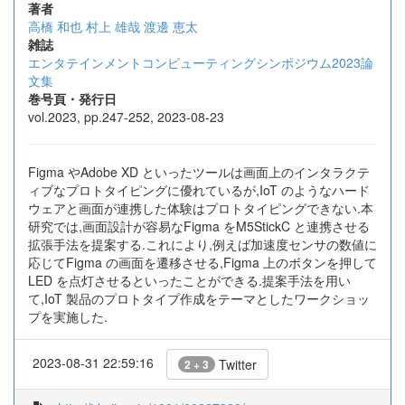
著者
高橋 和也
村上 雄哉
渡邊 恵太
雑誌
エンタテインメントコンピューティングシンポジウム2023論
文集
巻号頁・発行日
vol.2023, pp.247-252, 2023-08-23
Figma やAdobe XD といったツールは画面上のインタラクテ
ィブなプロトタイピングに優れているが,IoT のようなハード
ウェアと画面が連携した体験はプロトタイピングできない.本
研究では,画面設計が容易なFigma をM5StickC と連携させる
拡張手法を提案する.これにより,例えば加速度センサの数値に
応じてFigma の画面を遷移させる,Figma 上のボタンを押して
LED を点灯させるといったことができる.提案手法を用い
て,IoT 製品のプロトタイプ作成をテーマとしたワークショッ
プを実施した.
2023-08-31 22:59:16
Twitter
2 + 3