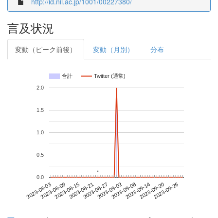
http://id.nii.ac.jp/1001/00227380/
言及状況
変動（ピーク前後）
変動（月別）
分布
合計
Twitter (通常)
2.0
1.5
1.0
0.5
*
*
0.0
2023-09-20
2023-08-03
2023-08-21
2023-09-08
2023-09-26
2023-08-09
2023-08-27
2023-09-14
2023-08-15
2023-09-02