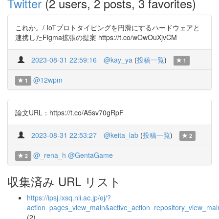
Twitter
(2 users, 2 posts, 3 favorites)
これか。/ IoTプロトタイピングを円滑にするハードウェアと
連携したFigma拡張の提案 https://t.co/wOwOuXjvCM
2023-08-31 22:59:16
@kay_ya
(
投稿一覧
)
1
@12wpm
1
論文URL：https://t.co/A5sv70gRpF
2023-08-31 22:53:27
@keita_lab
(
投稿一覧
)
2
@_rena_h
@GentaGame
2
収集済み URL リスト
https://ipsj.ixsq.nii.ac.jp/ej/?
action=pages_view_main&active_action=repository_view_ma
(2)