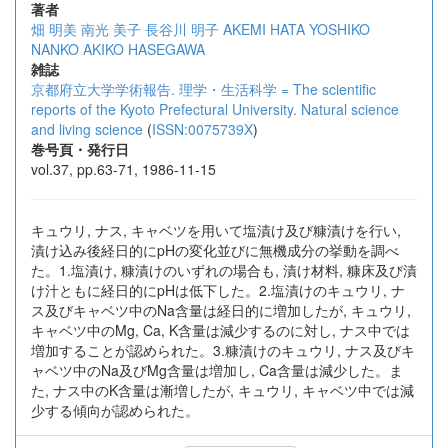
著者
畑 明美
南光 美子
長谷川 明子
AKEMI HATA
YOSHIKO
NANKO
AKIKO HASEGAWA
雑誌
京都府立大学学術報告. 理学・生活科学 = The scientific
reports of the Kyoto Prefectural University. Natural science
and living science
(
ISSN:0075739X
)
巻号頁・発行日
vol.37, pp.63-71, 1986-11-15
キュウリ, ナス, キャベツを用いて塩漬け及び糠漬けを行い,
漬け込み後経日的にpHの変化並びに無機成分の挙動を調べ
た。1.塩漬け, 糠漬けのいずれの場合も, 漬け材料, 糠床及び漬
け汁ともに経日的にpHは低下した。2.塩漬けのキュウリ, ナ
ス及びキャベツ中のNa含量は経日的に増加したが, キュウリ,
キャベツ中のMg, Ca, K含量は減少するのに対し, ナス中では
増加することが認められた。3.糠漬けのキュウリ, ナス及びキ
ャベツ中のNa及びMg含量は増加し, Ca含量は減少した。ま
た, ナス中のK含量は漸増したが, キュウリ, キャベツ中では減
少する傾向が認められた。