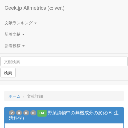
Ceek.jp Altmetrics (α ver.)
文献ランキング
新着文献
新着投稿
検索
ホーム
文献詳細
野菜漬物中の無機成分の変化(B. 生
2
0
0
0
OA
活科学)