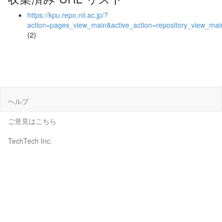
https://kpu.repo.nii.ac.jp/?
action=pages_view_main&active_action=repository_view_ma
(2)
ヘルプ
ご意見はこちら
TechTech Inc.