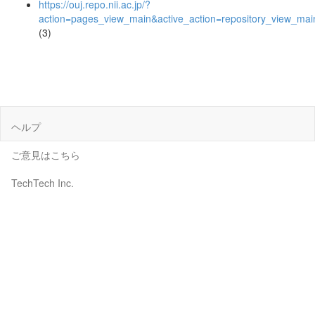
https://ouj.repo.nii.ac.jp/?
action=pages_view_main&active_action=repository_view_ma
(3)
ヘルプ
ご意見はこちら
TechTech Inc.