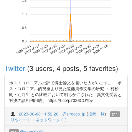
1.5
1.0
0.5
0.0
2023-06-28
2023-05-11
2023-05-29
2023-06-16
2023-07-04
2023-05-17
2023-06-04
2023-06-22
2023-05-23
2023-06-10
Twitter
(3 users, 4 posts, 5 favorites)
ポストコロニアル批評で博士論文を書いた人がいます。 「ポ
ストコロニアル的視座より見た遠藤周作文学の研究 ： 村松
剛・辻邦生 との比較において明らかにされた、異文化受容と
対決の諸相利用統」 https://t.co/p7026COYbv
2023-06-08 11:52:26
@sirocco_jp
(
投稿一覧
)
1
リツイート・ネットワーク (1)
@okapi0408