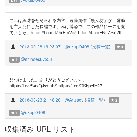
1
これは興味をそそられる内容。遠藤周作「黒ん坊」が、彌助
を主人公にした長編です。私は博論で、この作品に一節を充
てました。https://t.co/hfZhrPmVb5 https://t.co/ENuZSxjVlt
2018-09-28 19:23:07
@okapi0408
(
投稿一覧
)
3
@shindesuyo53
1
見つけました。ありがとうございます。
https://t.co/SAsQJsxmhS https://t.co/OSbpciib27
2018-03-23 21:48:26
@Artssoy
(
投稿一覧
)
2
@okapi0408
1
収集済み URL リスト