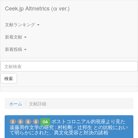
Ceek.jp Altmetrics (α ver.)
文献ランキング
新着文献
新着投稿
検索
ホーム
文献詳細
ポストコロニアル的視座より見た
3
0
0
0
OA
遠藤周作文学の研究 : 村松剛・辻邦生 との比較におい
て明らかにされた、異文化受容と対決の諸相