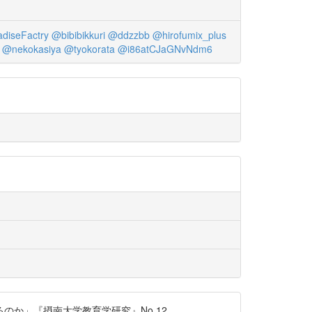
diseFactry
@bibibikkuri
@ddzzbb
@hirofumix_plus
@nekokasiya
@tyokorata
@i86atCJaGNvNdm6
か」『摂南大学教育学研究』No.12