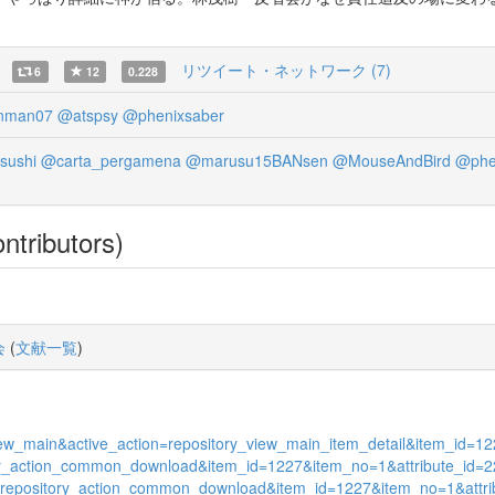
リツイート・ネットワーク (7)
6
12
0.228
nman07
@atspsy
@phenixsaber
sushi
@carta_pergamena
@marusu15BANsen
@MouseAndBird
@phe
ntributors)
会
(
文献一覧
)
s_view_main&active_action=repository_view_main_item_detail&item_id
itory_action_common_download&item_id=1227&item_no=1&attribute_id=2
tion=repository_action_common_download&item_id=1227&item_no=1&att