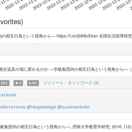
2022-12-07
2022-12-10
2022-12
-11-16
2
2022-11-19
2022-11-22
2022-11-25
2022-11-28
2022-12-01
2022-12-04
vorites)
視角から― https://t.co/j68t8cEesn 全国生活指導研究協議会 ht
場に変わるのか ―学級集団内の相互行為という視角から―（※PDF） https
リツイート・ネットワーク (3)
3
5
0.707
a1eonis
ebo1a1eonis
@hitogatastage
@suuzanantonko
行為という視角から―, 摂南大学教育学研究, 2016, (12), pp.17-30 h