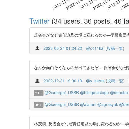
2022-11-07
2022-11-10
2022-11-13
2022
2022-11-01
2022-11-04
Twitter
(34 users, 36 posts, 46 fa
反省会がなぜ責任追及の場に変わるのか―学級集団内の相互行為という
2023-05-24 01:24:22
@oc11kai
(
投稿一覧
)
なんか面白そうなものが出てきたぞ… 反省会がなぜ責任追及の
2022-12-31 19:00:13
@y_karas
(
投稿一覧
)
@Gueorgui_USSR
@hitogatastage
@denebo1
3
@Gueorgui_USSR
@alatani
@agrasyak
@den
6
林茂樹, 反省会がなぜ責任追及の場に変わるのか―学級集団内の相互