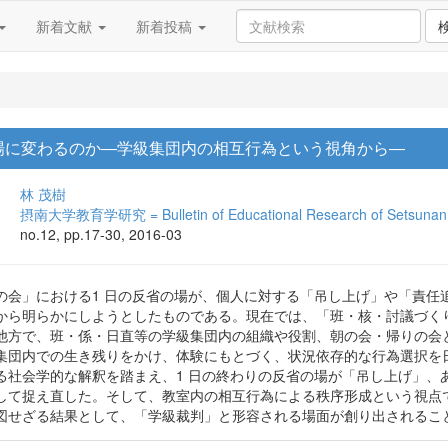
新着文献
新着投稿
場に変わるのか―学級集団内の相互行為という視角から―
林 茂樹
摂南大学教育学研究 = Bulletin of Educational Research of Setsunan U
no.12, pp.17-30, 2016-03
の会」における1 日の反省の場が、個人に対する「吊し上げ」や「責任
から明らかにしようとしたものである。現在では、「班・核・討議づく
他方で、班・係・日直等の学級集団内の組織や役割、朝の会・帰りの会
集団内での生き残りをかけ、体験にもとづく、状況依存的な行為選択を
る社会学的な解釈を踏まえ、1 日の終わりの反省の場が「吊し上げ」、
して捉え直した。そして、教室内の相互行為による秩序形成という視点
図せざる結果として、「学級裁判」と形容される場面が創り出されるこ