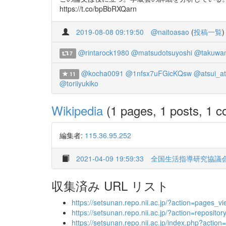
https://t.co/bpBbRXQarn
2019-08-08 09:19:50
@naitoasao
(
投稿一覧
)
@rintarock1980
@matsudotsuyoshi
@takuwa
7
@kocha0091
@1nfsx7uFGicKQsw
@atsui_at
11
@toriiyukiko
Wikipedia
(1 pages, 1 posts, 1 co
編集者:
115.36.95.252
2021-04-09 19:59:33
全国生活指導研究協議
収集済み URL リスト
https://setsunan.repo.nii.ac.jp/?action=page
https://setsunan.repo.nii.ac.jp/?action=repos
https://setsunan.repo.nii.ac.jp/index.php?ac