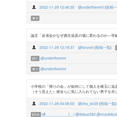
2022-11-29 12:46:35
@underthemint
(
投稿一
0
論文「反省会がなぜ責任追及の場に変わるのか―学級集団内の相
2022-11-29 12:18:37
@toronei
(
投稿一覧
)
@underthemint
1
@underthemint
1
小学校の「帰りの会」が如何にして個人を槍玉に追
（そう見えた）彼女らに気に入られてない男子を吊し上げてた。 
2022-11-28 04:08:03
@cha_bo39
(
投稿一覧
)
@___________l__l
@dokuo350
@mutukitou
15