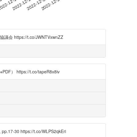
-13
022-12-16
2022-12-19
2022-12-22
2022-12-25
tps://t.co/JWNTVxwnZZ
://t.co/tapeR8x8iv
ttps://t.co/WLPS2qkEri