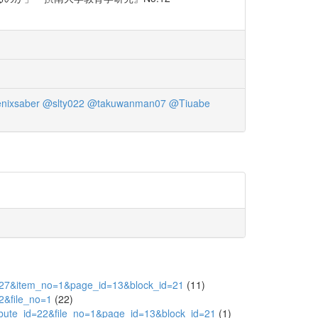
nixsaber
@slty022
@takuwanman07
@Tiuabe
=1227&item_no=1&page_id=13&block_id=21
(11)
2&file_no=1
(22)
ribute_id=22&file_no=1&page_id=13&block_id=21
(1)