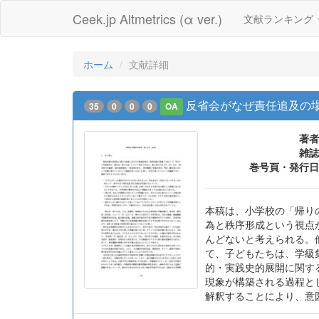
Ceek.jp Altmetrics (α ver.)
文献ランキング
ホーム
文献詳細
反省会がなぜ責任追及の
35
0
0
0
OA
著者
雑誌
巻号頁・発行日
本稿は、小学校の「帰り
為と秩序形成という視点
んどないと考えられる。
て、子どもたちは、学級
的・実践史的展開に関す
現象が構築される過程と
解釈することにより、意