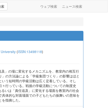
検索
ウェブ検索
ニュース検索
niversity
(
ISSN:13498118
)
追及」の場に変化するメカニズムを、教室内の相互行
り」の方法論による「学級集団づくり」の影響はほと
という短時間の学級活動は広く定着している。そし
日々行っている。戦後の学級活動についての制度史
あるいは「責任追及」に変化する場面を教室内の社会
で具体的な対面場面での子どもたちの振舞いの意味を
とを指摘した。