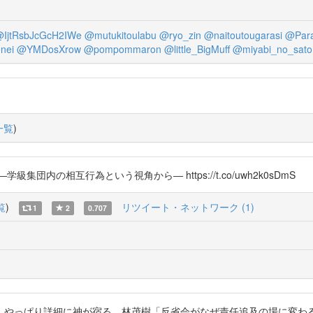
IjtRsbJcGcH2IWe
@mutukitoulabu
@ryo_zin
@naitoutougarasi
@Para
nei
@YMDosXrow
@pompommaron
@little_BigMuff
@miyabi_no_sato
一覧
)
内の相互行為という視角から― https://t.co/uwh2k0sDmS
覧
)
リツイート・ネットワーク (1)
1
2
0.707
やっぱり詳細に神が宿る。林茂樹「反省会がなぜ責任追及の場に変わるの