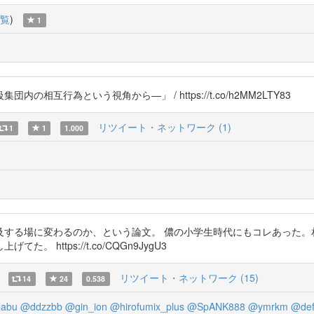
覧
)
1
互行為という視角から―」 / https://t.co/h2MM2LTY83
リツイート・ネットワーク (1)
1
1
1.000
及する場に変わるのか、という論文。 儂の小学生時代にもコレあった。
https://t.co/CQGn9JygU3
リツイート・ネットワーク (15)
14
24
0.538
labu
@ddzzbb
@gin_ion
@hirofumix_plus
@SpANK888
@ymrkm
@def