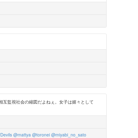
相互監視社会の縮図だよねぇ。女子は嬉々として
Devils
@mattya
@toronei
@miyabi_no_sato