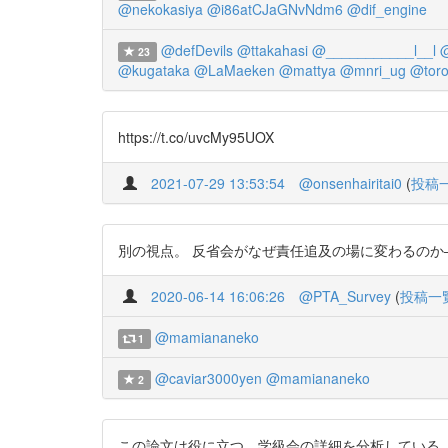
@nekokasiya
@i86atCJaGNvNdm6
@dif_engine
@defDevils
@ttakahasi
@___________l__l
@
23
@kugataka
@LaMaeken
@mattya
@mnri_ug
@toro
https://t.co/uvcMy95UOX
2021-07-29 13:53:54
@onsenhairitai0
(
投稿
別の視点。 反省会がなぜ責任追及の場に変わるのか―学級集団
2020-06-14 16:06:26
@PTA_Survey
(
投稿一
@mamiananeko
1
@caviar3000yen
@mamiananeko
2
この論文は役に立つ。学級会の詳細を分析している。