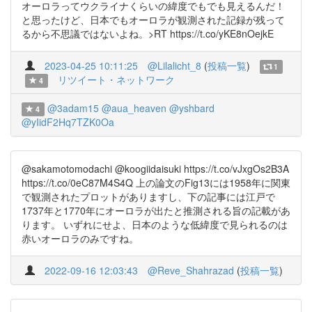
オーロラってウクライナくらいの緯度でもでも見えるんだ！
と思ったけど、日本でもオーロラが観測された記録が残って
るから不思議ではないよね。>RT https://t.co/yKE8nOejkE
2023-04-25 10:11:25
@Lilalicht_8
(
投稿一覧
)
1
リツイート・ネットワーク
4
@3adam15
@aua_heaven
@yshbard
4
@yIidF2Hq7TZK0Oa
@sakamotomodachi @koogiidaisuki https://t.co/vJxgOs2B3A
https://t.co/0eC87M4S4Q 上の論文のFig13には1958年に関東
で観測されたプロットがありますし、下の記事には江戸で
1737年と1770年にオーロラが出たと推測される旨の記載があ
ります。 いずれにせよ、日本のような低緯度で見られるのは
赤いオーロラのみですね。
2022-09-16 12:03:43
@Reve_Shahrazad
(
投稿一覧
)