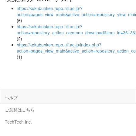
https://kokubunken.repo.nii.ac.jp/?
action=pages_view_main&active_action=repository_view_ma
(6)
https://kokubunken.repo.nii.ac.jp/?
action=repository_action_common_download&item_id=3613&i
(2)
https://kokubunken.repo.nii.ac.jp/index.php?
action=pages_view_main&active_action=repository_action_
(1)
ヘルプ
ご意見はこちら
TechTech Inc.