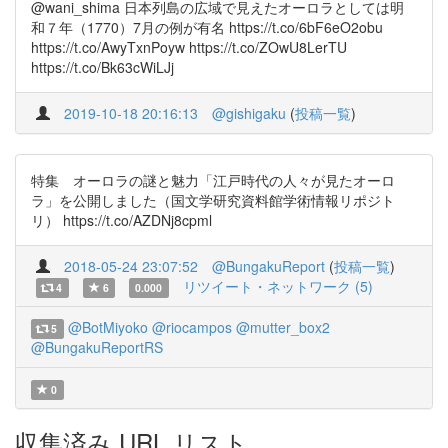
@wani_shima 日本列島の広域で見えたオーロラとしては明
和７年（1770）7月の例が有名 https://t.co/6bF6eO2obu
https://t.co/AwyTxnPoyw https://t.co/ZOwU8LerTU
https://t.co/Bk63cWiLJj
2019-10-18 20:16:13
@gishigaku
(
投稿一覧
)
特集 オーロラの謎と魅力「江戸時代の人々が見たオーロ
ラ」を公開しました（国文学研究資料館学術情報リポジト
リ） https://t.co/AZDNj8cpml
2018-05-24 23:07:52
@BungakuReport
(
投稿一覧
)
リツイート・ネットワーク (5)
4
6
0.000
@BotMiyoko
@riocampos
@mutter_box2
5
@BungakuReportRS
0
収集済み URL リスト