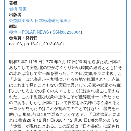
著者
岩橋 清美
出版者
公益財団法人 日本極地研究振興会
雑誌
極地 = POLAR NEWS
(
ISSN:00236004
)
巻号頁・発行日
no.106, pp.16-21, 2018-03-01
明和7 年7 月28 日(1770 年9 月17 日)20 時を過ぎた頃,日本の
あちこちで突然,北の空が赤くなり始め,時間の経過とともにそ
の赤みは増して空一面を覆った。この日,突如,夜空に出現した
「赤気」は北海道から九州にいたる各地で観測された。赤気
はこれまで見たこともない天変地異として,公家や武家から庶
民にいたるまでの多くの人々によって記録され後世に伝えら
れた。この不思議な現象の正体こそが低緯度オーロラだった
のである。しかし,日本において夜空を不気味に赤く染めるオ
ーロラが見えたのはこれが初めてのことではない。歴史を紐
解けば,飛鳥時代にまで遡ることができる。『日本書紀』によ
れば,推古28 年12 月1 日(620 年12 月30 日),雉の尾のような
「赤気」が現れたとある。この記述は『日本書紀』に記され