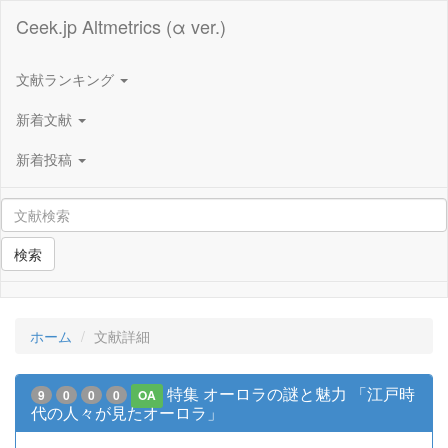
Ceek.jp Altmetrics (α ver.)
文献ランキング
新着文献
新着投稿
検索
ホーム
文献詳細
特集 オーロラの謎と魅力 「江戸時
9
0
0
0
OA
代の人々が見たオーロラ」