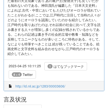
た最初の天文現象であり,あの厩戸王(聖徳太子)も見ていたか
も知れないのである。神田茂氏が編纂した『日本天文史料』
によれば,古代・中世においても,たびたびオーロラが現れてい
たことがわかるが,ここでは,江戸時代に注目して当時の人々が
どのようにオーロラを認識していたのかを紹介してみたい。
江戸時代を取りあげたのは,それ以前の社会に比べて,文字を読
み書きする人々が増加し,多くの記録が残されているからであ
る。これらの記述は書き手の社会的立場や教養・知識などを
反映してユニークなものが多いところに特色がある。そして,
なによりも特筆すべきことは,絵が残っていることである。絵
画史料と文字史料を組み合わせながら,江戸時代のオーロラを
紹介してみたい。
2023-04-25 10:11:25
はてなブックマーク
1
Twitter
8 + 4
http://id.nii.ac.jp/1283/00003606/
言及状況