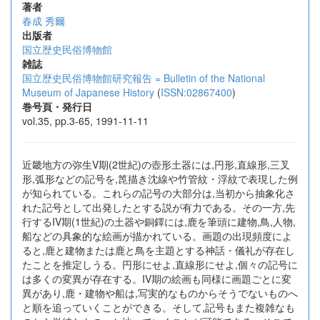
著者
春成 秀爾
出版者
国立歴史民俗博物館
雑誌
国立歴史民俗博物館研究報告 = Bulletin of the National
Museum of Japanese History
(
ISSN:02867400
)
巻号頁・発行日
vol.35, pp.3-65, 1991-11-11
近畿地方の弥生V期(2世紀)の壺形土器には,円形,直線形,三叉
形,弧形などの記号を,箆描き沈線や竹管紋・浮紋で表現した例
が知られている。これらの記号の大部分は,当初から抽象化さ
れた記号として出発したとする説が有力である。その一方,先
行するIV期(1世紀)の土器や銅鐸には,鹿を筆頭に建物,鳥,人物,
船などの具象的な絵画が描かれている。画題の出現頻度によ
ると,鹿と建物または鹿と鳥を主題とする神話・儀礼が存在し
たことを推定しうる。円形にせよ,直線形にせよ,個々の記号に
は多くの変異が存在する。IV期の絵画も同様に画題ごとに変
異があり,鹿・建物や船は,写実的なものからそうでないものへ
と順を追っていくことができる。そして,記号もまた複雑なも