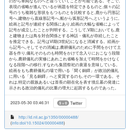
のから単純なものへと辿っていくことが可能である。そこで,
表現の省略が進んでいるが画題を特定できるものと,個々の記
号のうち複雑な形状をもつものとを比較すると,鹿から円形記
号へ,建物から直線形記号へ,船から弧形記号へ,というように,
絵画と記号が連続する関係にあり,絵画の大幅な省略によって
記号が成立したことが判明する。こうして,V期においても,鹿
と建物または鳥を対合関係とする神話・儀礼が存続したこと
を推定できる。記号はVI期(3世紀)になると消滅する。絵画か
ら記号へ,そしてその消滅は,農耕儀礼のために手間をかけて土
器を作り,儀礼そのものも時間をかけて念入りにおこなう段階
から,農耕儀礼の実修にあれこれ省略を加えて時間をかけなく
なる段階への移行,すなわち集団祭祀の衰退を意味している。
絵画をもち農耕儀礼の場で用いる「聞く銅鐸」が政治的儀礼
に用いる「見る銅鐸」へと変質するのも,その一環である。そ
れは,特定の親族あるいは首長の顕在化を表す墳丘墓の発達に
示される政治的儀礼の比重の増大に起因するものであった。
2023-05-30 03:46:31
Twitter
5 + 0
http://id.nii.ac.jp/1350/00000488/
(
info:doi/10.15024/00000488
)