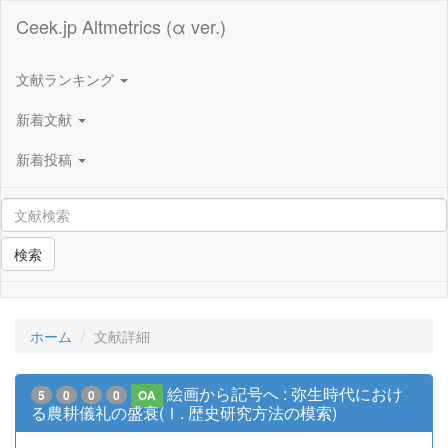
Ceek.jp Altmetrics (α ver.)
文献ランキング
新着文献
新着投稿
検索
ホーム
文献詳細
絵画から記号へ : 弥生時代におけ
5
0
0
0
OA
る農耕儀礼の盛衰(Ⅰ. 歴史研究方法の模索)