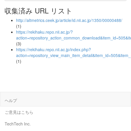
収集済み URL リスト
http://altmetrics.ceek.jp/article/id.nii.ac.jp/1350/00000488/
(1)
https://rekihaku.repo.nii.ac.jp/?
action=repository_action_common_download&item_id=505&it
(3)
https://rekihaku.repo.nii.ac.jp/index.php?
action=repository_view_main_item_detail&item_id=505&ite
(1)
ヘルプ
ご意見はこちら
TechTech Inc.