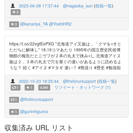
2023-06-08 17:37:44
@nagaoka_sun
(
投稿一覧
)
3
@kanariya_YA
@YoshiHR2
2
https://t.co/22vgfEoPXG "北海道アイ又族は，「クマを○すと
ただちに解体し" 18,19コマあたり 1995年の国立歴史民俗博
物館の報告だとニヴフが２本の丸太で挟み○し 北海道アイヌ
族は２，３本の丸太で穴を塞ぐの違いがあるように読めるよ
うな？ 続く #アイヌ #マタギ 違い？ #熊送り #歴史 #勉強垢
2022-10-23 18:25:44
@thxforursupport
(
投稿一覧
)
リツイート・ネットワーク (1)
1
1
0.000
@thxforursupport
1
@gurinhiguma
1
収集済み URL リスト