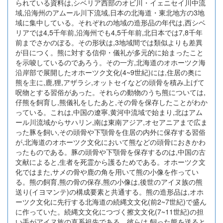
られている資料は,シベリア西部のオビ川・イェニセイ川中流
域,沿海州のアムール川下流域,日本の北海道・東北地方の3地
域に集中している。それぞれの地域の造形品の年代は,西シベ
リアでは4,5千年前,沿海州でも4,5千年前,北日本では7,8千年
前までさかのぼる。その形状は,3地域間では類似よりも差異
が目につく。熊に対する信仰・儀礼が多元的に始まったこと
を示唆しているのであろう。その一方,北海道のオホーツク海
沿岸部で展開したオホーツク文化(4~9世紀)には,住居の奥に
熊を主に,鹿,狸,アザラシ,オットセイなどの頭骨を積み上げて
呪物とする習俗があった。それらの動物のうち熊については,
仔熊を飼育し,熊儀礼をしたあと,その骨を保存したことがわか
っている。これは,中国の遼寧,黄河中流域で始まり,北はアム
ール川流域からサハリン,南は東南アジア,オセアニアまで広ま
った豚を飼い,その頭骨や下顎骨を住居の内外に保存する習俗
が,北海道のオホーツク文化において熊などの頭骨におきかわ
ったものである。豚の頭骨や下顎骨を保存するのは,中国の古
文献によると,生者を死霊から護るためである。オホーツク文
化ではまた,サメの骨や鹿の角を用いて熊の小像を作ってい
る。熊の飼育,熊の骨の保存,熊の小像は,後世のアイヌ族の熊
送り(イヨマンテ)の構成要素と共通する。熊の造形品は,オホ
ーツク文化に先行する北海道の続縄文文化(前2~7世紀)で盛ん
に作っていた。続縄文文化につづく擦文文化(7~11世紀)の担
い手がアイヌ族の直系祖先である。彼らは,飼った熊を送ると