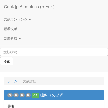
Ceek.jp Altmetrics (α ver.)
文献ランキング
新着文献
新着投稿
検索
ホーム
文献詳細
熊祭りの起源
3
0
0
0
OA
著者