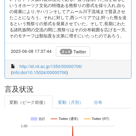
いうオホーツク文化の特徴ある熊祭りの形式を採り入れ,自ら
の発展により,サハリンそしてアムール川下流域まで普及させ
たことになろう。それに対して,西シベリアでは,狩った熊を送
るという熊祭りの形式を発展させていた。そして,長期にわた
る諸民族間の交流の間に,熊祭りはその分布範囲を広げる一方,
そのモチーフは類似度を次第に増すにいたったのであろう。
2023-06-08 17:37:44
Twitter
3 + 4
http://id.nii.ac.jp/1350/00000706/
(
info:doi/10.15024/00000706
)
言及状況
変動（ピーク前後）
変動（月別）
分布
合計
Twitter (通常)
Twitter (RT)
1.00