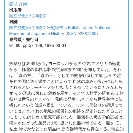
春成 秀爾
出版者
国立歴史民俗博物館
雑誌
国立歴史民俗博物館研究報告 = Bulletin of the National
Museum of Japanese History
(
ISSN:02867400
)
巻号頁・発行日
vol.60, pp.57-106, 1995-03-31
熊祭りは,20世紀にはヨーロッパからアジア,アメリカの極北
から亜極北の森林地帯の狩猟民族の間に分布していた。それ
は,「森の主」,「森の王」としての熊を歓待して殺し,その霊
を神の国に送り返すことによって,自然の恵みが豊かにもたら
されるというモチーフをもち,広く分布しているにもかかわら
ず,その形式は著しい類似を示す。そこで人類学の研究者は,熊
祭りは世界のどこかで一元的に発生し,そこから世界各地に伝
播したという仮説を提出している。しかし,熊祭りの起源につ
いては,それぞれの地域の熊儀礼の痕跡を歴史的にたどること
によって,はじめて追究可能となる。熊儀礼の考古学的証拠は,
熊をかたどった製品と,特別扱いした熊の骨である。熊を,石,
粘土,骨でかたどった製品は,新石器時代から存在する。現在知