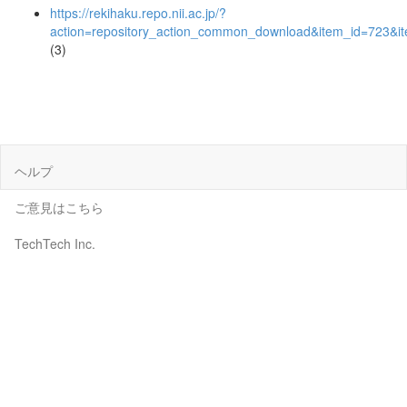
https://rekihaku.repo.nii.ac.jp/?
action=repository_action_common_download&item_id=723&it
(3)
ヘルプ
ご意見はこちら
TechTech Inc.