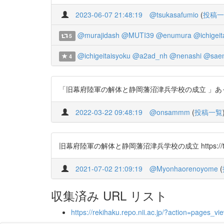
2023-06-07 21:48:19
@tsukasafumio
(
投稿一
@murajidash
@MUTI39
@enumura
@ichigeit
5
@ichigeitaisyoku
@a2ad_nh
@nenashi
@saem
4
「旧幕府陸軍の解体と静岡藩沼津兵学校の成立 」あった。 ht
2022-03-22 09:48:19
@onsammm
(
投稿一覧
旧幕府陸軍の解体と静岡藩沼津兵学校の成立 https://t.co
2021-07-02 21:09:19
@Myonhaorenoyome
(
収集済み URL リスト
https://rekihaku.repo.nii.ac.jp/?action=page