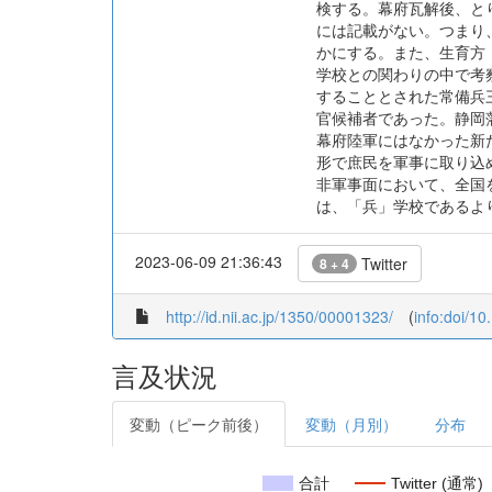
検する。幕府瓦解後、と
には記載がない。つまり
かにする。また、生育方
学校との関わりの中で考
することとされた常備兵
官候補者であった。静岡
幕府陸軍にはなかった新
形で庶民を軍事に取り込
非軍事面において、全国
は、「兵」学校であるよ
2023-06-09 21:36:43
Twitter
8 + 4
http://id.nii.ac.jp/1350/00001323/
(
info:doi/1
言及状況
変動（ピーク前後）
変動（月別）
分布
合計
Twitter (通常)