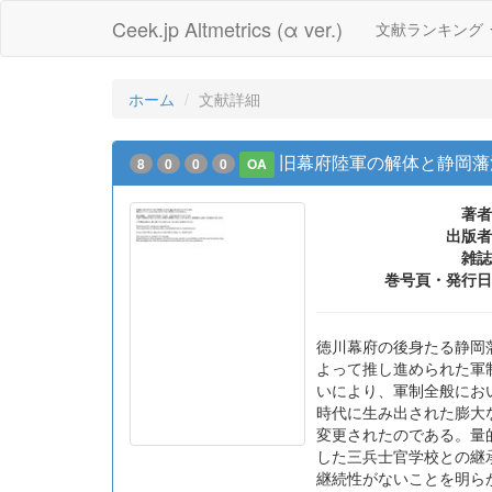
Ceek.jp Altmetrics (α ver.)
文献ランキング
ホーム
文献詳細
旧幕府陸軍の解体と静岡藩
8
0
0
0
OA
著者
出版者
雑誌
巻号頁・発行日
徳川幕府の後身たる静岡
よって推し進められた軍
いにより、軍制全般にお
時代に生み出された膨大
変更されたのである。量
した三兵士官学校との継
継続性がないことを明ら