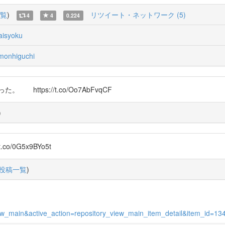
覧
)
リツイート・ネットワーク (5)
4
4
0.224
aisyoku
onhiguchi
tps://t.co/Oo7AbFvqCF
)
/0G5x9BYo5t
投稿一覧
)
s_view_main&active_action=repository_view_main_item_detail&item_id