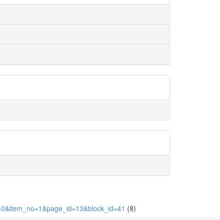
=1340&item_no=1&page_id=13&block_id=41
(8)