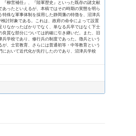
、『柳営補任』、『陸軍歴史』といった既存の諸文献
であったといえるが、本稿ではその時期の実態を明ら
う特殊な軍事体制を採用した静岡藩の特徴を、沼津兵
が検討対象である。これは、政府の命令によって設置
足りなかったばかりでなく、単なる兵卒ではなく下士
の良質な部分については的確に引き継いだ。また、旧
津兵学校であり、修行兵の制度であった。徴兵という
るが、士官教育、さらには普通初等・中等教育という
門において近代化が先行したのであり、沼津兵学校