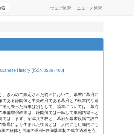
検索
ウェブ検索
ニュース検索
anese History
(
ISSN:02867400
)
う、きわめて限定された範囲において、幕末に幕府に
権である静岡藩と中央政府である幕府との根本的な違
に消え去った海軍は別として、陸軍については、幕府
の軍備増強政策は、静岡藩では一転して軍縮路線へと
稿では、まず、沼津兵学校と、幕府が幕末段階で設立
の指導により生まれた後者とは、人的にも組織的にも
陸軍の解体と再編の過程=静岡藩軍制の成立過程を点