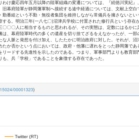
りわけ慶応四年五月以降の陸軍組織の変遷については、『続徳川実紀』
、旧幕府陸軍が静岡藩軍制へ接続する途中経過については、文献上空白
・勤番組という不勤・無役者集団を維持しながら常備兵を擁さないとい
察する。明治三年(一八七〇)沼津兵学校に付置された修行兵という存在
三〇〇〇人に相当するものと思われるが、その実態は、定数にはるかに
藩は、幕府陸軍時代の多くの遺産を切り捨てざるをえなかったが、一部
たな人脈と発想を付け加え、したたかに明治政府に対した。それが、沼
めたか否かという点においては、政府・他藩に遅れをとった静岡藩であ
をリードする先進性を示したのである。つまり、軍事部門よりも教育部
りも、兵「学校」であることを象徴する存在であった。
0.15024/00001323
)
Twitter (RT)