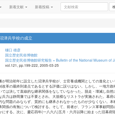
新着文献
新着投稿
沼津兵学校の成立
樋口 雄彦
国立歴史民俗博物館
国立歴史民俗博物館研究報告 = Bulletin of the National Museum of Jap
vol.121, pp.199-222, 2005-03-25
藩が明治初年に設立した沼津兵学校が、士官養成機関としての進化とい
制改革の最終到達点であるとする評価に誤りはない。しかし、一地方政
いては決して直線的な継承関係をなしていなかった。脱走・壊滅し自然
な兵力は静岡藩では不要とされ、大規模なリストラが実施された。幕府
的な問題のみならず、質的にも継承されなかったものが少なくない。本
承関係の有無について検討する。そして、前者が、フランス軍事顧問団
かにする。次に、慶応四年(一八六八)五月・六月以降に始まった旧幕府