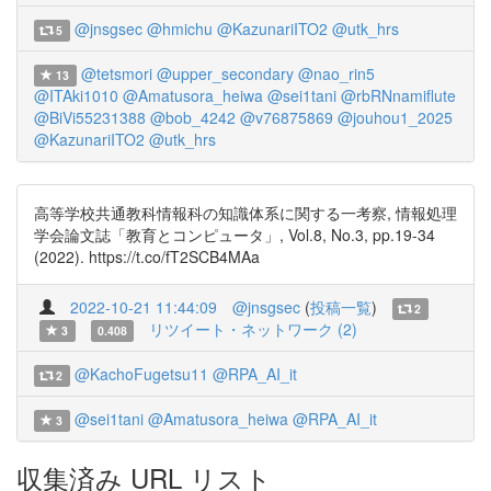
@jnsgsec
@hmichu
@KazunariITO2
@utk_hrs
5
@tetsmori
@upper_secondary
@nao_rin5
13
@ITAki1010
@Amatusora_heiwa
@sei1tani
@rbRNnamiflute
@BiVi55231388
@bob_4242
@v76875869
@jouhou1_2025
@KazunariITO2
@utk_hrs
高等学校共通教科情報科の知識体系に関する一考察, 情報処理
学会論文誌「教育とコンピュータ」, Vol.8, No.3, pp.19-34
(2022). https://t.co/fT2SCB4MAa
2022-10-21 11:44:09
@jnsgsec
(
投稿一覧
)
2
リツイート・ネットワーク (2)
3
0.408
@KachoFugetsu11
@RPA_AI_it
2
@sei1tani
@Amatusora_heiwa
@RPA_AI_it
3
収集済み URL リスト