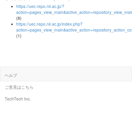
https://uec.repo.nii.ac.jp/?
action=pages_view_main&active_action=repository_view_ma
(8)
https://uec.repo.nii.ac.jp/index.php?
action=pages_view_main&active_action=repository_action_
(1)
ヘルプ
ご意見はこちら
TechTech Inc.