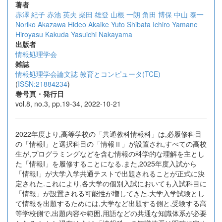
著者
赤澤 紀子
赤池 英夫
柴田 雄登
山根 一朗
角田 博保
中山 泰一
Noriko Akazawa
Hideo Akaike
Yuto Shibata
Ichiro Yamane
Hiroyasu Kakuda
Yasuichi Nakayama
出版者
情報処理学会
雑誌
情報処理学会論文誌 教育とコンピュータ(TCE)
(
ISSN:21884234
)
巻号頁・発行日
vol.8, no.3, pp.19-34, 2022-10-21
2022年度より,高等学校の「共通教科情報科」は,必履修科目
の「情報I」と選択科目の「情報Ⅱ」が設置され,すべての高校
生が,プログラミングなどを含む情報の科学的な理解を主とし
た「情報I」を履修することになる.また,2025年度入試から
「情報I」が大学入学共通テストで出題されることが正式に決
定された.これにより,各大学の個別入試においても入試科目に
「情報」が設置される可能性が増してきた.大学入学試験とし
て情報を出題するためには,大学など出題する側と,受験する高
等学校側で,出題内容や範囲,用語などの共通な知識体系が必要