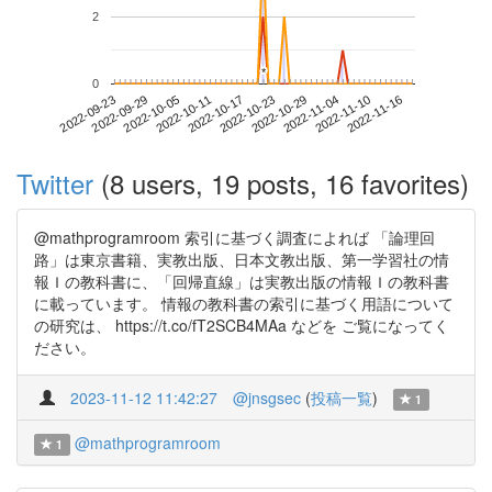
2
*
*
0
2022-11-10
2022-09-23
2022-10-11
2022-10-29
2022-11-16
2022-09-29
2022-10-17
2022-11-04
2022-10-05
2022-10-23
Twitter
(8 users, 19 posts, 16 favorites)
@mathprogramroom 索引に基づく調査によれば 「論理回
路」は東京書籍、実教出版、日本文教出版、第一学習社の情
報Ｉの教科書に、「回帰直線」は実教出版の情報Ｉの教科書
に載っています。 情報の教科書の索引に基づく用語について
の研究は、 https://t.co/fT2SCB4MAa などを ご覧になってく
ださい。
2023-11-12 11:42:27
@jnsgsec
(
投稿一覧
)
1
@mathprogramroom
1