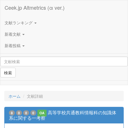
Ceek.jp Altmetrics (α ver.)
文献ランキング
新着文献
新着投稿
検索
ホーム
文献詳細
高等学校共通教科情報科の知識体
8
0
0
0
OA
系に関する一考察