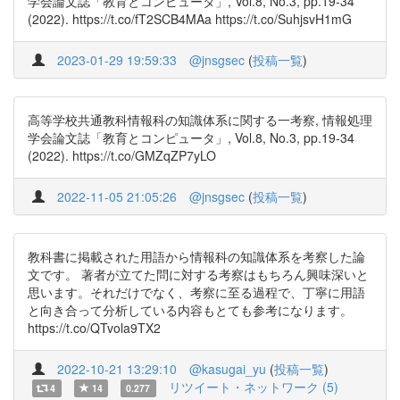
学会論文誌「教育とコンピュータ」, Vol.8, No.3, pp.19-34
(2022). https://t.co/fT2SCB4MAa https://t.co/SuhjsvH1mG
2023-01-29 19:59:33
@jnsgsec
(
投稿一覧
)
高等学校共通教科情報科の知識体系に関する一考察, 情報処理
学会論文誌「教育とコンピュータ」, Vol.8, No.3, pp.19-34
(2022). https://t.co/GMZqZP7yLO
2022-11-05 21:05:26
@jnsgsec
(
投稿一覧
)
教科書に掲載された用語から情報科の知識体系を考察した論
文です。 著者が立てた問に対する考察はもちろん興味深いと
思います。それだけでなく、考察に至る過程で、丁寧に用語
と向き合って分析している内容もとても参考になります。
https://t.co/QTvola9TX2
2022-10-21 13:29:10
@kasugai_yu
(
投稿一覧
)
リツイート・ネットワーク (5)
4
14
0.277