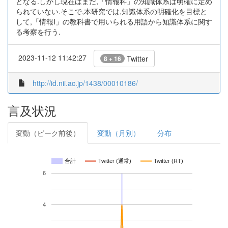
となる.しかし現在はまだ,「情報科」の知識体系は明確に定め
られていない.そこで,本研究では,知識体系の明確化を目標と
して,「情報I」の教科書で用いられる用語から知識体系に関す
る考察を行う.
2023-11-12 11:42:27
Twitter
8 + 16
http://id.nii.ac.jp/1438/00010186/
言及状況
変動（ピーク前後）
変動（月別）
分布
合計
Twitter (通常)
Twitter (RT)
6
4