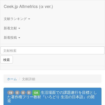
Ceek.jp Altmetrics (α ver.)
文献ランキング
新着文献
新着投稿
検索
ホーム
文献詳細
生活場面での課題遂行を目標とし
19
0
0
0
OA
た著作権フリー教材『いろどり 生活の日本語』の開
発