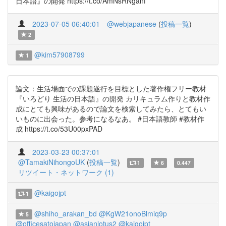
日本語』の開発 https://t.co/AmNsRNganf
2023-07-05 06:40:01
@webjapanese
(
投稿一覧
)
2
@kim57908799
1
論文：生活場面での課題遂行を目標とした著作権フリー教材
『いろどり 生活の日本語』の開発 カリキュラム作りと教材作
成にとても興味があるので論文を検索してみたら、とてもい
いものに出会った。参考になるなあ。 #日本語教師 #教材作
成 https://t.co/53U00pxPAD
2023-03-23 00:37:01
@TamakiNihongoUK
(
投稿一覧
)
1
6
0.447
リツイート・ネットワーク (1)
@kaigojpt
1
@shiho_arakan_bd
@KgW21onoBlmiq9p
5
@officesatojapan
@asianlotus2
@kaigojpt