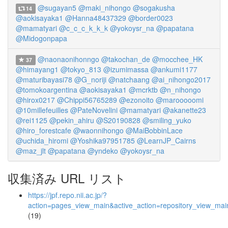
@sugayan5
@maki_nihongo
@sogakusha
14
@aokisayaka1
@Hanna48437329
@border0023
@mamatyari
@c_c_c_k_k_k
@yokoysr_na
@papatana
@Midogonpapa
@naonaonihonngo
@takochan_de
@mocchee_HK
37
@himayang1
@tokyo_813
@izumimassa
@ankumi1177
@maturibayasi78
@G_noriji
@natchaang
@ai_nihongo2017
@tomokoargentina
@aokisayaka1
@mcrktb
@n_nihongo
@hirox0217
@Chippi56765289
@ezonoito
@marooooomi
@10millefeuilles
@PateNovelini
@mamatyari
@akanette23
@rei1125
@pekin_ahiru
@S20190828
@smiling_yuko
@hiro_forestcafe
@waonnihongo
@MaiBobbinLace
@uchida_hiromi
@Yoshika97951785
@LearnJP_Cairns
@maz_jlt
@papatana
@yndeko
@yokoysr_na
収集済み URL リスト
https://jpf.repo.nii.ac.jp/?
action=pages_view_main&active_action=repository_view_ma
(19)