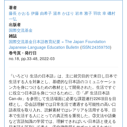
著者
藤長 かおる
伊藤 由希子
湯本 かほり
岩本 雅子
羽吹 幸
磯村
一弘
出版者
国際交流基金
雑誌
国際交流基金日本語教育紀要 = The Japan Foundation
Japanese-Language Education Bulletin
(
ISSN:24359750
)
巻号頁・発行日
no.18, pp.33-48, 2022-03
『いろどり 生活の日本語』は、主に就労目的で来日し日本で
生活する人を対象とし、基礎的な日本語のコミュニケーショ
ン力を身につけるための教材として開発された。生活ですぐ
に役立つ日本語を身につけるために、①「JF 生活日本語
Can-do」を参照して生活場面に必要な課題遂行226項目を目
標とし、②会話理解では日常生活で遭遇する可能性の高い口
語表現を取り入れ、読解素材ではレアリアを活用する等、日
本で生活する人にとっての真正性を重視した。③文法や語彙
など言語知識の学習では、理解できればいい日本語と使える
日本語を区別して考え、④自律学習をサポートするために