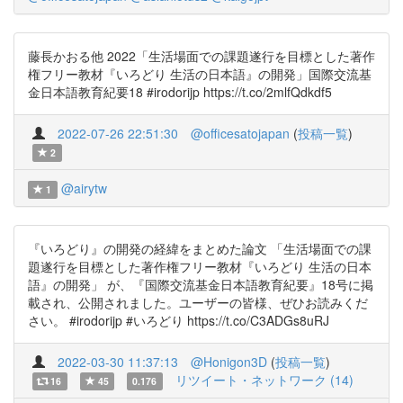
藤長かおる他 2022「生活場面での課題遂行を目標とした著作
権フリー教材『いろどり 生活の日本語』の開発」国際交流基
金日本語教育紀要18 #irodorijp https://t.co/2mlfQdkdf5
2022-07-26 22:51:30
@officesatojapan
(
投稿一覧
)
2
@airytw
1
『いろどり』の開発の経緯をまとめた論文 「生活場面での課
題遂行を目標とした著作権フリー教材『いろどり 生活の日本
語』の開発」 が、『国際交流基金日本語教育紀要』18号に掲
載され、公開されました。ユーザーの皆様、ぜひお読みくだ
さい。 #irodorijp #いろどり https://t.co/C3ADGs8uRJ
2022-03-30 11:37:13
@Honigon3D
(
投稿一覧
)
リツイート・ネットワーク (14)
16
45
0.176