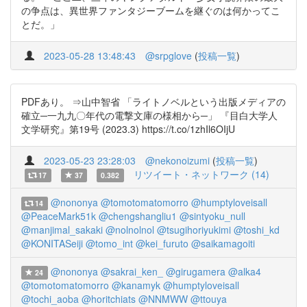
の争点は、異世界ファンタジーブームを継ぐのは何かってこ
とだ。」
2023-05-28 13:48:43
@srpglove
(
投稿一覧
)
PDFあり。 ⇒山中智省 「ライトノベルという出版メディアの
確立─一九九〇年代の電撃文庫の様相から─」 『目白大学人
文学研究』第19号 (2023.3) https://t.co/1zhIl6OIjU
2023-05-23 23:28:03
@nekonoizumi
(
投稿一覧
)
リツイート・ネットワーク (14)
17
37
0.382
@nononya
@tomotomatomorro
@humptyloveisall
14
@PeaceMark51k
@chengshangliu1
@sintyoku_null
@manjimal_sakaki
@nolnolnol
@tsugihoriyukimi
@toshi_kd
@KONITASeiji
@tomo_int
@kei_furuto
@saikamagoiti
@nononya
@sakrai_ken_
@girugamera
@alka4
24
@tomotomatomorro
@kanamyk
@humptyloveisall
@tochi_aoba
@horitchiats
@NNMWW
@ttouya