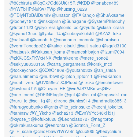
@86chiruta
@6qGx7Gd06Ut615R
@KDD
@tonaben489
@YWFbHPtN6Kw7PWp
@huixing_0229
@TDIyNT0BAID9mI9
@unason
@FAKanojo
@ShuAkisame
@looney1940
@mskdprsn
@Sunagane
@SystemPhilsophy
@futon1123
@piyo_era
@sonic_pc
@zyutto
@clash_crash
@kyano13neo
@tyaka_14
@isobeyakioishii
@KZA2_teke
@aaiaaaii
@kamoh_h
@momomo_momota
@shoraisou
@vermilionedge22
@kaine_otsuki
@salt_satou
@squid3100
@hatsusix
@Kakusan_koma
@mameshibajon
@izumi7094
@zKKJCSxFKVxt4NX
@clarakeene
@mere_sono2
@sekiyu88583156
@carta_pergamena
@korsk_mcd
@tockeychack
@XOXO4809
@youtan0309
@an_shida
@haruhimemo
@hurbtwit
@lipton_lipton11
@FredKarson
@noah_zero
@UV056ec1XQPfuod
@_xckb
@leechetower
@lowteenU15
@Q_cyan_HE
@wnAJS7MKmwkjGFz
@ane_memi
@DEINEIagito
@gnt
@hiiro_rai
@kagasaki_ran
@ruru_ie
@se_1q
@t_chrono
@unics914
@andradite88513
@furugyoubunko
@grnts
@ito_seinosuke
@kochi_tokeitou
@taninsw
@Y_Ykcho
@acha213
@EvnY9Yc548xH51j
@kiyose_t
@kofukofu28
@Leonidas0727
@nagitprop
@okirakunakuma
@renrontan
@Scratch_Point_Z
@TH_scale
@cinqPbawYtWYZ4n
@cup985
@hedychium