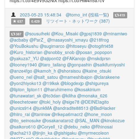
https://t.co/4E9V5G2NiX https://t.co/Hiw4n5a7cV
2023-05-23 15:48:34
@tomo_int
(
投稿一覧
)
419
リツイート・ネットワーク (387)
637
0.429
@sousuiheki
@Kou_Misaki
@gpsj1839
@minamiwo
387
@acbaby
@ParZ_
@masayoshi_xmayu
@218frog
@YouBokushu
@sugimarco
@hitoseyu
@otogifrt458
@Kuro_historian
@snobby_snob
@posan_popopon
@yakuza7_YU
@ajipon02
@FAKanojo
@mskdprsn
@looney1940
@taro_tailang
@gonpashin
@saikifumiyoshi
@anze4fgo
@kamoh_h
@shoraisou
@kaine_otsuki
@ueno_nel
@salt_satou
@mameshibajon
@clarakeene
@yon2hiyoko13
@19lksk
@blogdexjp
@shigureya
@lipton_lipton11
@haruhimemo
@kosakinium
@tunawatari_sk
@to3dan
@kiliha
@monaka_626
@leechetower
@toki_holy
@sige78
@DEINEIagito
@unics914
@junkMA
@andradite88513
@BsdHacker
@hiiro_rai
@taninsw
@rikepa6macr2
@hone_moon
@ito_seinosuke
@osakanataro2
@SAL_MAN
@kinokozue
@saikoro610
@Coryell_12
@debu_neko
@Rhinosai
@acha213
@jinjin_ka
@gishigaku
@myrmecoleon