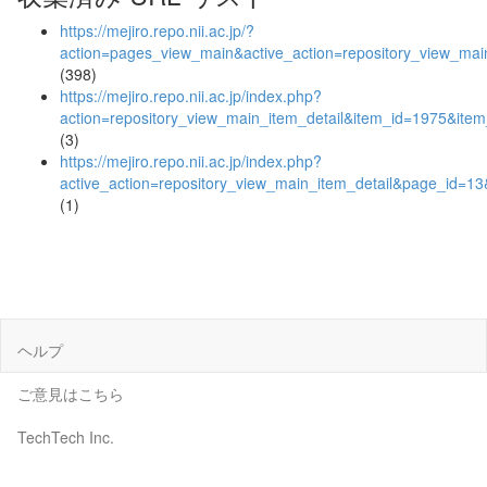
https://mejiro.repo.nii.ac.jp/?
action=pages_view_main&active_action=repository_view_ma
(398)
https://mejiro.repo.nii.ac.jp/index.php?
action=repository_view_main_item_detail&item_id=1975&it
(3)
https://mejiro.repo.nii.ac.jp/index.php?
active_action=repository_view_main_item_detail&page_id=
(1)
ヘルプ
ご意見はこちら
TechTech Inc.