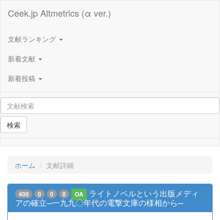
Ceek.jp Altmetrics (α ver.)
文献ランキング
新着文献
新着投稿
検索
ホーム
文献詳細
ライトノベルという出版メディ
400
0
0
0
OA
アの確立─一九九〇年代の電撃文庫の様相から─