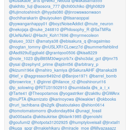
@kusakabe_arts
@Neko_Nebula
@wakasama555
@akihito_fuji
@aosora_777
@chi00chiko
@fgh0829
@fujimotoshinich
@hyyds080
@jinrowswaonwaon
@ochiharakarin
@suiyouken
@tiisanaoppai
@yywanganhappy01
@boyzNoiseAddict
@mute_neuron
@nekojaja
@nuke_246810
@Philosophy_R
@SaTMRa
@UeNuNeU
@Hachi_Koh17696
@myrmecoleon
@aiueo_3321
@amatya38
@ebisakura_q
@nagaimiso
@nogtan_tommy
@nUSLXR1CLcwcz7d
@summerfishblind
@Asd929uEggbald
@grantqoo0506
@kisa8229
@note_1023
@pB85M30wgnzrb7x
@sho3dai_gct
@tjmr75
@ysai
@zephyrd_prime
@ajdmt56
@arbitrary_p
@kizumi1964
@mahiro_kamiya
@SakuraAiHF
@tanaka28
@tief_v
@aggressor8492nd
@Banjoe1971
@barrel_bomb
@brownrice_1
@ginrei
@hilance_r2
@hoshinoruri16
@p_solowing
@RITU31502910
@sumidada
@s_a_i_x
@Tarte41
@Theopotamos
@yogastriker
@zaki9u
@GWAnx
@inuPTA
@kamizato
@karinoyowa
@kiwakiw1
@okbooks
@ruri_tachibana
@s2gfk
@satoutakeo
@shion0614
@tomotomatomorro
@udonday894
@unagi_fossil
@a000aa0a
@akitsukirise
@blank1985
@genoishi
@goufumi2
@hotpota31202925
@humptyloveisall
@jinxtail1
@kuga_spqr
@makiehikaru
@miracle_moe
@Miyazaaazz