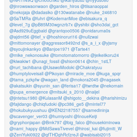
@NRTn49Q
@chi00chiko
@ikariyausu
@hyyds080
@jinrowswaonwaon
@garden_hiros
@tiisanaoppai
@nekojaja
@dadasiko
@130watanabe
@nuke_246810
@SaTMRa
@fuhri
@KodemariMoe
@ebisakura_q
@level_7g
@pB85M30wgnzrb7x
@yshibi
@sho3dai_gct
@Asd929uEggbald
@grantqoo0506
@onidaruma0s
@ajdmt56
@tief_v
@hoshinoruri16
@nullzwai
@mittomonayer
@aggressor8492nd
@s_a_i_x
@yjsmy
@syoujinkankyo
@Banjoe1971
@Tarte41
@mike_nekonosuke
@tomotomatomorro
@jeikeiikoru24
@kiwakiw1
@unagi_fossil
@shion0614
@chin_1stLT
@ruri_tachibana
@UsawoModoki
@Chakratyuu
@humptyloveisall
@Pikoyan
@miracle_moe
@kuga_spqr
@tama_pzkpfw
@wagan_land
@mokora2045
@nagasek
@akatsukin
@syunin_san
@ferisa17
@twrdtw
@nekomain
@pupa_emergence
@mitsuki_s_2010
@naijel
@jintetsu1980
@KulasanM
@shigoto__dekina
@harishimizu
@fajidango
@chiqfudoki
@pc386_ge5
@mintel77
@hokubukyuushuu
@KEN22187557
@samedininja
@scavenger_ver03
@humiyoshi
@InoueKeiji
@gryphonjapan
@Bmk797
@big_falco
@housekiminowa
@nami_happy
@MdSawaTivevel
@hirosi_kai
@fujimiti_W
@ZeniYuki0922
@gfTHDghRcfzreJl
@wabisabi2015