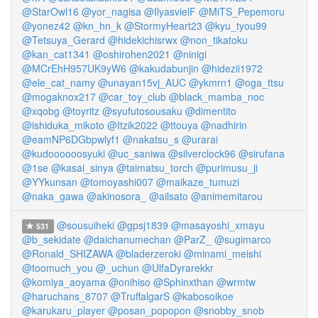
@StarOwl16
@yor_nagisa
@IlyasvielF
@MiTS_Pepemoru
@yonez42
@kn_hn_k
@StormyHeart23
@kyu_tyou99
@Tetsuya_Gerard
@hidekichisrwx
@non_tikatoku
@kan_cat1341
@oshirohen2021
@ninigi
@MCrEhH957UK9yW6
@kakudabunjin
@hidezii1972
@ele_cat_namy
@unayan15vj_AUC
@ykmrn1
@oga_ttsu
@mogaknox217
@car_toy_club
@black_mamba_noc
@xqobg
@toyritz
@syufutosousaku
@dimentito
@ishiduka_mikoto
@Itzik2022
@ttouya
@nadhirin
@eamNP6DGbpwlyf1
@nakatsu_s
@urarai
@kudoooooosyuki
@uc_saniwa
@silverclock96
@sirufana
@1se
@kasai_sinya
@taimatsu_torch
@purimusu_ji
@YYkunsan
@tomoyashi007
@maikaze_tumuzi
@naka_gawa
@akinosora_
@ailsato
@animemitarou
@sousuiheki
@gpsj1839
@masayoshi_xmayu
531
@b_sekidate
@daichanumechan
@ParZ_
@sugimarco
@Ronald_SHIZAWA
@bladerzeroki
@minami_meishi
@toomuch_you
@_uchun
@UlfaDyrarekkr
@komiya_aoyama
@onihiso
@Sphinxthan
@wrmtw
@haruchans_8707
@TruffalgarS
@kabosoikoe
@karukaru_player
@posan_popopon
@snobby_snob