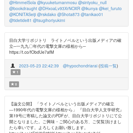
@HimmelSola
@kyuuketumanmosu
@sintyoku_null
@bookdraught
@DHxoaLv93XrNOXR
@ikunya
@kei_furuto
@KONITASeiji
@rskdako
@Shota873
@tanikao01
@tidetide81
@tsugihoriyukimi
目白大学リポジトリ ライトノベルという出版メディアの確
立─一九九〇年代の電撃文庫の様相から─
https://t.co/fObdUe7afM
2023-05-23 22:42:39
@hypochondriarai
(
投稿一覧
)
1
0
【論文公開】 「ライトノベルという出版メディアの確立
―1990年代の電撃文庫の様相から」 『目白大学人文学研究』
第19号に寄稿した論文のPDFが、目白大学リポジトリにて公
開となりました。ご興味・ご関心のある方、ご笑覧頂けまし
たら幸いです。よろしくお願い致します。