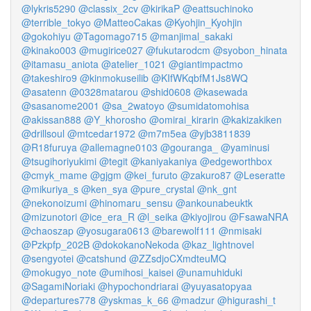
@lykris5290
@classix_2cv
@kirikaP
@eattsuchinoko
@terrible_tokyo
@MatteoCakas
@Kyohjin_Kyohjin
@gokohiyu
@Tagomago715
@manjimal_sakaki
@kinako003
@mugirice027
@fukutarodcm
@syobon_hinata
@itamasu_aniota
@atelier_1021
@giantimpactmo
@takeshiro9
@kinmokuseilib
@KIfWKqbfM1Js8WQ
@asatenn
@0328matarou
@shid0608
@kasewada
@sasanome2001
@sa_2watoyo
@sumidatomohisa
@akissan888
@Y_khorosho
@omirai_kirarin
@kakizakiken
@drillsoul
@mtcedar1972
@m7m5ea
@yjb3811839
@R18furuya
@allemagne0103
@gouranga_
@yaminusi
@tsugihoriyukimi
@tegit
@kaniyakaniya
@edgeworthbox
@cmyk_mame
@gjgm
@kei_furuto
@zakuro87
@Leseratte
@mikuriya_s
@ken_sya
@pure_crystal
@nk_gnt
@nekonoizumi
@hinomaru_sensu
@ankounabeuktk
@mizunotori
@ice_era_R
@l_seika
@kiyojirou
@FsawaNRA
@chaoszap
@yosugara0613
@barewolf111
@nmisaki
@Pzkpfp_202B
@dokokanoNekoda
@kaz_lightnovel
@sengyotei
@catshund
@ZZsdjoCXmdteuMQ
@mokugyo_note
@umihosi_kaisei
@unamuhiduki
@SagamiNoriaki
@hypochondriarai
@yuyasatopyaa
@departures778
@yskmas_k_66
@madzur
@higurashi_t