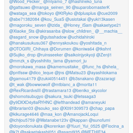
@Wood_Pecker_
@miyamo_7
@hashineko_luna
@gattsuwo
@manga_seinen_90
@suparobomasterK
@wataga_sea
@tokoyo
@KtRyko
@dplusplus
@cue2009
@abe71382084
@kou_SuaS
@usiotakai
@yuki13kasen
@magoroku_seven
@izida_
@Honey_iSam
@sakaetype21
@Xiaoke_Sts
@akirasanba
@slow_children_
@__machia__
@asgard_snow
@gutsshadow
@uchidahiroki
@hanakusukusu367
@ennyakoukou
@yoshitada_n
@OTOGIRI_Chihaya
@Dorumen
@koniwa64
@tkshnt
@Sujiko_drop
@ruinsseeker
@saikoinjyokyoji
@Zenji1
@mmzk_s
@yoshihito_tama
@yamori_ju
@morokawa_masa
@kamemusitake_
@func_hs
@shela_
@pntfssw
@dico_leque
@jns
@Matsu23
@ayashiiokama
@gamou4179
@zuki40514451
@b3snakano
@zazaragi
@t_wak
@bowwowolf
@mtblanc_a
@morita11
@RexRicardvsIII
@trastamara13
@beniko_skycolor
@shomotsubugyo
@sakura_tsuki
@letssaga3
@y9DXXO4y8aRYHNC
@lefthandead
@amaneyuki
@librarian03
@souko_sso
@X091309573
@chap_papa
@kikurage4646
@maa_kon
@AmanojackLoqui
@ichijou5759
@Watanabe123v
@kappan
@sunofumi
@doyondonukata
@korenkan
@Yuuri_Yui_0525
@Fiocina_a
@k7t
@sakaetakashi051
@asami935
@METHIE34