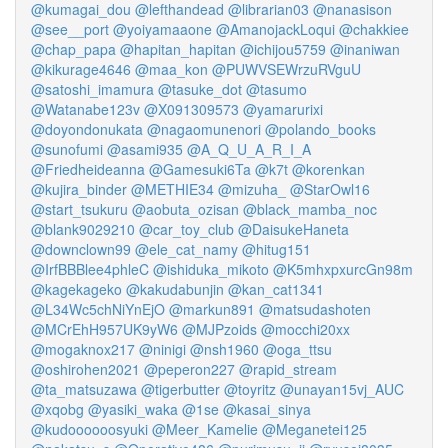
@kumagai_dou
@lefthandead
@librarian03
@nanasison
@see__port
@yoiyamaaone
@AmanojackLoqui
@chakkiee
@chap_papa
@hapitan_hapitan
@ichijou5759
@inaniwan
@kikurage4646
@maa_kon
@PUWVSEWrzuRVguU
@satoshi_imamura
@tasuke_dot
@tasumo
@Watanabe123v
@X091309573
@yamarurixi
@doyondonukata
@nagaomunenori
@polando_books
@sunofumi
@asami935
@A_Q_U_A_R_I_A
@Friedheideanna
@Gamesuki6Ta
@k7t
@korenkan
@kujira_binder
@METHIE34
@mizuha_
@StarOwl16
@start_tsukuru
@aobuta_ozisan
@black_mamba_noc
@blank9029210
@car_toy_club
@DaisukeHaneta
@downclown99
@ele_cat_namy
@hitug151
@IrfBBBlee4phleC
@ishiduka_mikoto
@K5mhxpxurcGn98m
@kagekageko
@kakudabunjin
@kan_cat1341
@L34Wc5chNiYnEjO
@markun891
@matsudashoten
@MCrEhH957UK9yW6
@MJPzoids
@mocchi20xx
@mogaknox217
@ninigi
@nsh1960
@oga_ttsu
@oshirohen2021
@peperon227
@rapid_stream
@ta_matsuzawa
@tigerbutter
@toyritz
@unayan15vj_AUC
@xqobg
@yasiki_waka
@1se
@kasai_sinya
@kudoooooosyuki
@Meer_Kamelie
@Meganetei125