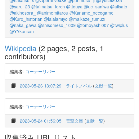
@nakatsu_s
@Operative486
@purimusu_ji
@ryusei8035
@saru_23
@taimatsu_torch
@ttouya
@uc_saniwa
@ailsato
@akinosora_
@animemitarou
@Kaname_necogame
@Kuro_historian
@lalalamiyo
@maikaze_tumuzi
@naka_gawa
@shisomeso_1009
@tomoyashi007
@twiplus
@YYkunsan
Wikipedia
(2 pages, 2 posts, 1
contributors)
編集者:
コーナーリバー
2023-05-26 13:07:29
ライトノベル
(
文献一覧
)
編集者:
コーナーリバー
2023-05-24 01:56:05
電撃文庫
(
文献一覧
)
収集済み URL リスト