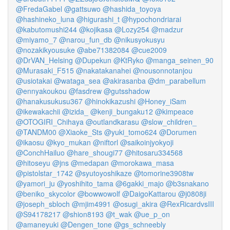
@FredaGabel
@gattsuwo
@hashida_toyoya
@hashineko_luna
@higurashi_t
@hypochondriarai
@kabutomushi244
@kojikasa
@Lozy254
@madzur
@miyamo_7
@narou_fun_db
@nikusyokusyu
@nozakikyousuke
@abe71382084
@cue2009
@DrVAN_Helsing
@Dupekun
@KtRyko
@manga_seinen_90
@Murasaki_F515
@nakatakanahei
@nousonnotanjou
@usiotakai
@wataga_sea
@akirasanba
@dm_parabellum
@ennyakoukou
@fasdrew
@gutsshadow
@hanakusukusu367
@hinokikazushi
@Honey_iSam
@ikewakachii
@izida_
@kenji_bungaku12
@kimpeace
@OTOGIRI_Chihaya
@outlandkarasu
@slow_children_
@TANDM00
@Xiaoke_Sts
@yuki_tomo624
@Dorumen
@ikaosu
@kyo_mukan
@niftorl
@saikoinjyokyoji
@ConchHailuo
@hare_shougi77
@hitosaru334568
@hitoseyu
@jns
@medapan
@morokawa_masa
@pistolstar_1742
@syutoyoshikaze
@tomorine3908tw
@yamori_ju
@yoshihito_tama
@6gakki_majo
@b3snakano
@beniko_skycolor
@bowwowolf
@DaigoKattarou
@j0808ji
@joseph_sbloch
@mjim4991
@osugi_akira
@RexRicardvsIII
@S94178217
@shion8193
@t_wak
@ue_p_on
@amaneyuki
@Dengen_tone
@gs_schneebly