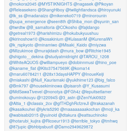
@mokora2045
@MYSTIKNIGHTS
@nagasek
@Pikoyan
@Releasekero
@ShangHiboy
@twilightlandsca
@hiroyunuki
@lk_ss
@madanaizo
@mikeneko0719
@minorounin
@pupa_emergence
@seen8th
@Shiba_mon
@syunin_san
@twrdtw
@B_samaltoria
@COkosho
@fajidango
@getreal1973
@harishimizu
@hokubukyuushuu
@kirinoshow10
@kosakinium
@KulasanM
@KurenaiW1
@k_rspkyoto
@minamiwo
@Misaki_Kaido
@miyzwa
@Mizukimoe
@murajidash
@mura_bow
@Ritchie1945
@shigoto__dekina
@studyatmidnight
@TAROU_1208
@WhiteAQUOS
@williampueyo
@dobinnmusi
@hino_poe
@kaname_flat
@Kito37547569K
@koma14
@maru60784211
@28x13daysHAPPY
@InoueKeiji
@miakashi
@Null_Kaurismaki
@yukihime123
@big_falco
@Bmk797
@housekiminowa
@pisaroh
@Y_Kusasumi
@MdSawaTivevel
@nonotya
@FGh4z
@lepuitsetlamer
@uminokouyu
@122094S
@3_astn
@ZeniYuki0922
@Altia_1
@classix_2cv
@gfTHDghRcfzreJl
@irakazanah
@kasaikouhei
@lykris5290
@maaaaaaaakochan
@moji_ka
@wabisabi2015
@yuinoid
@dtakura
@eattsuchinoko
@hotarubi_kujira
@Ricoeur1913
@terrible_tokyo
@tmhwq
@87jupic
@bhbtpsbuofl
@Damo2949629872