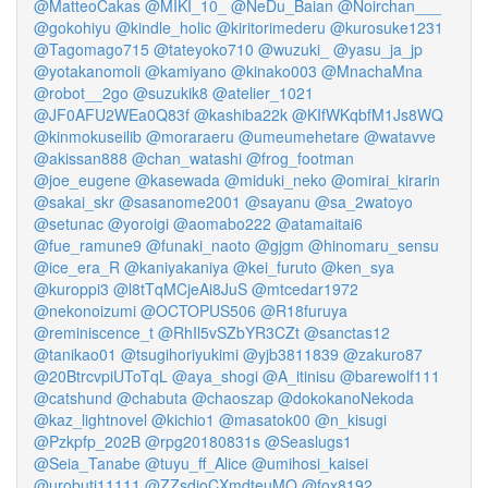
@MatteoCakas
@MIKI_10_
@NeDu_Baian
@Noirchan___
@gokohiyu
@kindle_holic
@kiritorimederu
@kurosuke1231
@Tagomago715
@tateyoko710
@wuzuki_
@yasu_ja_jp
@yotakanomoli
@kamiyano
@kinako003
@MnachaMna
@robot__2go
@suzukik8
@atelier_1021
@JF0AFU2WEa0Q83f
@kashiba22k
@KIfWKqbfM1Js8WQ
@kinmokuseilib
@moraraeru
@umeumehetare
@watavve
@akissan888
@chan_watashi
@frog_footman
@joe_eugene
@kasewada
@miduki_neko
@omirai_kirarin
@sakai_skr
@sasanome2001
@sayanu
@sa_2watoyo
@setunac
@yoroigi
@aomabo222
@atamaitai6
@fue_ramune9
@funaki_naoto
@gjgm
@hinomaru_sensu
@ice_era_R
@kaniyakaniya
@kei_furuto
@ken_sya
@kuroppi3
@l8tTqMCjeAi8JuS
@mtcedar1972
@nekonoizumi
@OCTOPUS506
@R18furuya
@reminiscence_t
@RhIl5vSZbYR3CZt
@sanctas12
@tanikao01
@tsugihoriyukimi
@yjb3811839
@zakuro87
@20BtrcvpiUToTqL
@aya_shogi
@A_itinisu
@barewolf111
@catshund
@chabuta
@chaoszap
@dokokanoNekoda
@kaz_lightnovel
@kichio1
@masatok00
@n_kisugi
@Pzkpfp_202B
@rpg20180831s
@Seaslugs1
@Seia_Tanabe
@tuyu_ff_Alice
@umihosi_kaisei
@urobuti11111
@ZZsdjoCXmdteuMQ
@fox8192