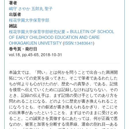
著者
嶋守 さやか
五郎丸 聖子
出版者
桜花学園大学保育学部
雑誌
桜花学園大学保育学部研究紀要 = BULLETIN OF SCHOOL
OF EARLY CHILDHOOD EDUCATION AND CARE
OHKAGAKUEN UNIVETSITY
(
ISSN:13483641
)
巻号頁・発行日
vol.18, pp.45-65, 2018-10-31
本論文では、「問い」とは何かを問うことで出合った満洲開
拓についての史実を扱ってきた。そこで筆者であるわたした
ちが何よりも心がけたのが、歴史への真摯さ、である。記憶
を後世へ伝えていくためには記録しなければならない。その
とき、記録の伝え手は、まず記憶の受け手としてのあり方を
問われることになる。どのように歴史が書き換えられること
になろうとも、その叙述が書き換えられるかぎり、そこにそ
の出来事があったということを、まずはそのままに受けとめ
ること。この誠実さを貫徹するにあたっては、何が正義で悪
なのか、被害と加害を分断する境界線、運命の別れ目―ある