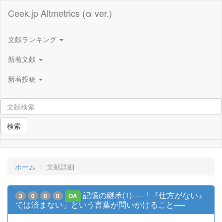
Ceek.jp Altmetrics (α ver.)
文献ランキング
新着文献
新着投稿
検索
ホーム
文献詳細
記憶の継承(1)──「『仕方がない』
3
0
0
0
OA
では済まない」という言葉が問いかけること──