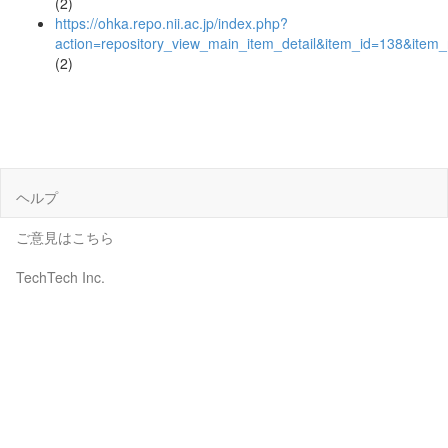
(2)
https://ohka.repo.nii.ac.jp/index.php?
action=repository_view_main_item_detail&item_id=138&ite
(2)
ヘルプ
ご意見はこちら
TechTech Inc.