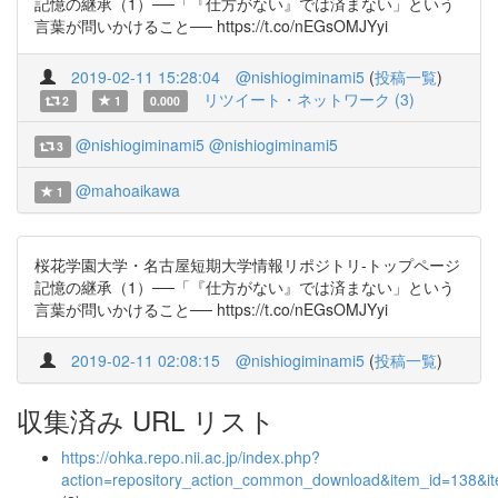
記憶の継承（1）──「『仕方がない』では済まない」という
言葉が問いかけること── https://t.co/nEGsOMJYyi
2019-02-11 15:28:04
@nishiogiminami5
(
投稿一覧
)
リツイート・ネットワーク (3)
2
1
0.000
@nishiogiminami5
@nishiogiminami5
3
@mahoaikawa
1
桜花学園大学・名古屋短期大学情報リポジトリ-トップページ
記憶の継承（1）──「『仕方がない』では済まない」という
言葉が問いかけること── https://t.co/nEGsOMJYyi
2019-02-11 02:08:15
@nishiogiminami5
(
投稿一覧
)
収集済み URL リスト
https://ohka.repo.nii.ac.jp/index.php?
action=repository_action_common_download&item_id=138&it