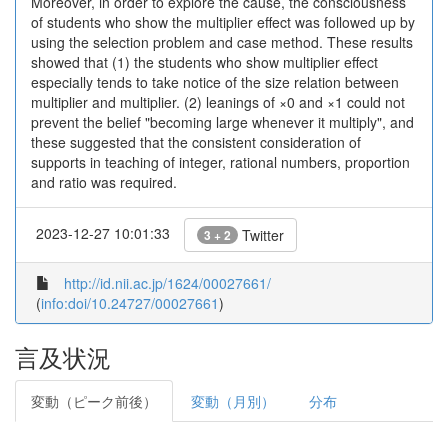
Moreover, in order to explore the cause, the consciousness
of students who show the multiplier effect was followed up by
using the selection problem and case method. These results
showed that (1) the students who show multiplier effect
especially tends to take notice of the size relation between
multiplier and multiplier. (2) leanings of ×0 and ×1 could not
prevent the belief "becoming large whenever it multiply", and
these suggested that the consistent consideration of
supports in teaching of integer, rational numbers, proportion
and ratio was required.
2023-12-27 10:01:33
Twitter
3 + 2
http://id.nii.ac.jp/1624/00027661/
(
info:doi/10.24727/00027661
)
言及状況
変動（ピーク前後）
変動（月別）
分布