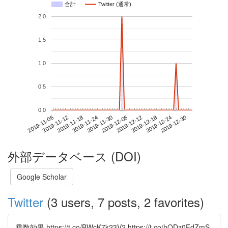
合計
Twitter (通常)
2.0
1.5
1.0
0.5
0.0
2019-12-24
2019-11-06
2019-11-24
2019-12-12
2019-12-30
2019-11-12
2019-11-30
2019-12-18
2019-11-18
2019-12-06
外部データベース (DOI)
Google Scholar
Twitter
(3 users, 7 posts, 2 favorites)
乗数効果 https://t.co/BWcK7k23V2 https://t.co/hQDz0FdZmS