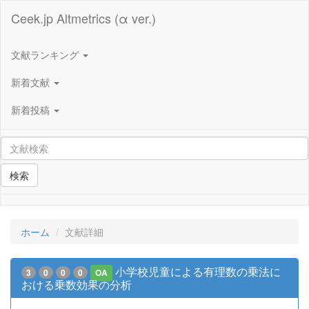
Ceek.jp Altmetrics (α ver.)
文献ランキング
新着文献
新着投稿
検索
ホーム
文献詳細
小学校児童による有理数の乗法に
3
0
0
0
OA
おける乗数効果の分析