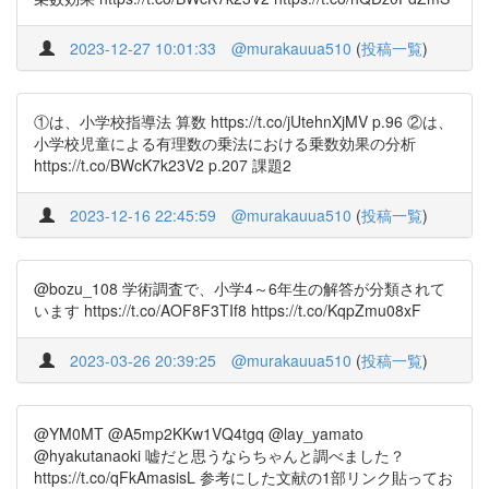
2023-12-27 10:01:33
@murakauua510
(
投稿一覧
)
①は、小学校指導法 算数 https://t.co/jUtehnXjMV p.96 ②は、
小学校児童による有理数の乗法における乗数効果の分析
https://t.co/BWcK7k23V2 p.207 課題2
2023-12-16 22:45:59
@murakauua510
(
投稿一覧
)
@bozu_108 学術調査で、小学4～6年生の解答が分類されて
います https://t.co/AOF8F3TIf8 https://t.co/KqpZmu08xF
2023-03-26 20:39:25
@murakauua510
(
投稿一覧
)
@YM0MT @A5mp2KKw1VQ4tgq @lay_yamato
@hyakutanaoki 嘘だと思うならちゃんと調べました？
https://t.co/qFkAmasisL 参考にした文献の1部リンク貼ってお