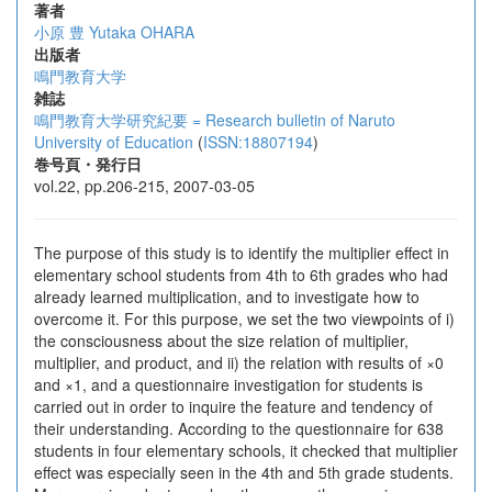
著者
小原 豊
Yutaka OHARA
出版者
鳴門教育大学
雑誌
鳴門教育大学研究紀要 = Research bulletin of Naruto
University of Education
(
ISSN:18807194
)
巻号頁・発行日
vol.22, pp.206-215, 2007-03-05
The purpose of this study is to identify the multiplier effect in
elementary school students from 4th to 6th grades who had
already learned multiplication, and to investigate how to
overcome it. For this purpose, we set the two viewpoints of i)
the consciousness about the size relation of multiplier,
multiplier, and product, and ii) the relation with results of ×0
and ×1, and a questionnaire investigation for students is
carried out in order to inquire the feature and tendency of
their understanding. According to the questionnaire for 638
students in four elementary schools, it checked that multiplier
effect was especially seen in the 4th and 5th grade students.