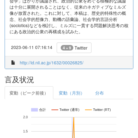
会学」ばかりが議論され、政治的公衆をめぐる積極的な議論
は十分に展開されることはなく、従来のネガティブなミルズ
像が放置された。これに対して、本稿は、歴史的特殊性の概
念、社会学的想像力、動機の語彙論、社会学的言語分析
(sociotics)などを検討し、ミルズに一貫する問題解決思考の核
にある政治的公衆の再構成を試みた。
2023-06-11 07:16:14
Twitter
4 + 9
http://id.nii.ac.jp/1632/00026825/
言及状況
変動（ピーク前後）
変動（月別）
分布
合計
Twitter (通常)
Twitter (RT)
2.0
1.5