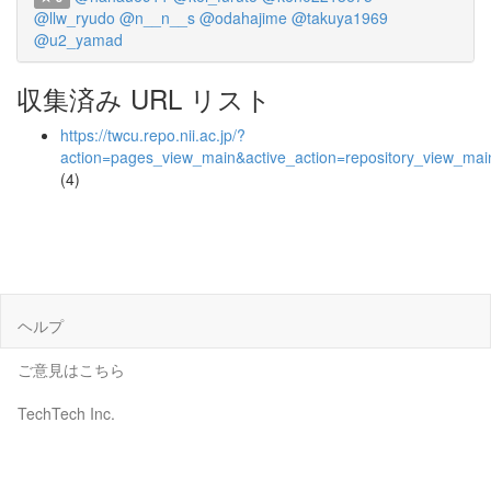
@llw_ryudo
@n__n__s
@odahajime
@takuya1969
@u2_yamad
収集済み URL リスト
https://twcu.repo.nii.ac.jp/?
action=pages_view_main&active_action=repository_view_ma
(4)
ヘルプ
ご意見はこちら
TechTech Inc.