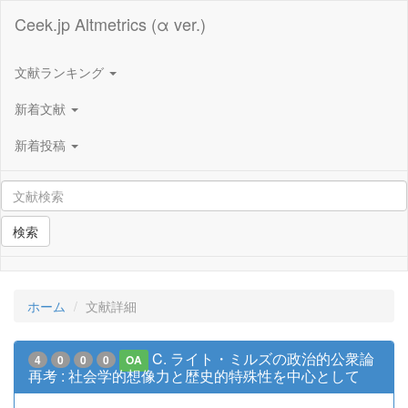
Ceek.jp Altmetrics (α ver.)
文献ランキング
新着文献
新着投稿
検索
ホーム
文献詳細
C. ライト・ミルズの政治的公衆論
4
0
0
0
OA
再考 : 社会学的想像力と歴史的特殊性を中心として