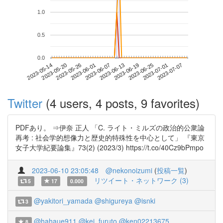
1.0
0.5
0.0
2023-07-01
2023-05-14
2023-06-01
2023-06-19
2023-07-07
2023-05-20
2023-06-07
2023-06-25
2023-05-26
2023-06-13
Twitter
(4 users, 4 posts, 9 favorites)
PDFあり。 ⇒伊奈 正人 「C. ライト・ミルズの政治的公衆論
再考 : 社会学的想像力と歴史的特殊性を中心として」 『東京
女子大学紀要論集』73(2) (2023/3) https://t.co/40Cz9bPmpo
2023-06-10 23:05:48
@nekonoizumi
(
投稿一覧
)
リツイート・ネットワーク (3)
5
17
0.000
@yakitori_yamada
@shigureya
@isnki
3
@hahaue911
@kei_furuto
@ken02213675
8