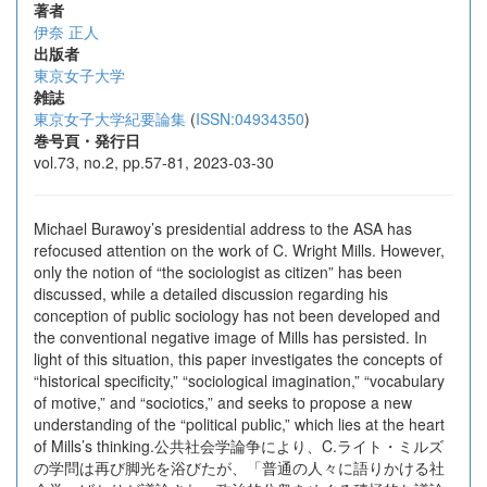
著者
伊奈 正人
出版者
東京女子大学
雑誌
東京女子大学紀要論集
(
ISSN:04934350
)
巻号頁・発行日
vol.73, no.2, pp.57-81, 2023-03-30
Michael Burawoy’s presidential address to the ASA has
refocused attention on the work of C. Wright Mills. However,
only the notion of “the sociologist as citizen” has been
discussed, while a detailed discussion regarding his
conception of public sociology has not been developed and
the conventional negative image of Mills has persisted. In
light of this situation, this paper investigates the concepts of
“historical specificity,” “sociological imagination,” “vocabulary
of motive,” and “sociotics,” and seeks to propose a new
understanding of the “political public,” which lies at the heart
of Mills’s thinking.公共社会学論争により、C.ライト・ミルズ
の学問は再び脚光を浴びたが、「普通の人々に語りかける社