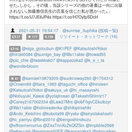
せた｡しかし，その後，当該シリーズの他の著書は一向に出版
されない｡加藤雅信先生の言葉を信じた私が悪かった｡」
https://t.co/lJ7JE6JP4s https://t.co/H7OyfpSDcH
2021-05-31 19:54:17
@sunrise_3uphika
(
投稿一覧
)
リツイート・ネットワーク (16)
17
117
0.139
@eiga_gotoubun
@K1PEF
@KatsutoshiYokoi
16
@hiroki0084
@sumige_bay
@Wa11abie
@towad55
@pic_chie
@twsskksk07
@kappazaka2
@k_e_i_ta
@wonderbloom
@samael19879209
@sucknoway260
@1704312
81
@Crowm69
@tiara_1983
@taguchi_office
@hiroleen
@KatsutoshiYokoi
@sakuya_uk
@hi_masayoshi
@Nobuyuki_Kawai
@yotajirosan
@TakashiShimiz17
@Carey2167002334
@Law27Mrs
@obF0gvCEkuibzyr
@Wa11abie
@holmesdenka
@shikipiroshiki
@Ando_Keiichiro
@kubota99
@ryskv
@tairyotakahashi
@to_pamyu
@fbrat2010
@bengoshinokuzu
@officemercurius
@Z4aTnnXcZkQfZSm
@impbble2568
@whwuutsl
@eyemana50FP
@kappazaka2
@sihousiken