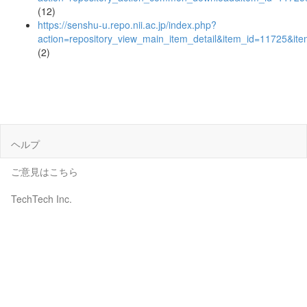
(12)
https://senshu-u.repo.nii.ac.jp/index.php?
action=repository_view_main_item_detail&item_id=11725&i
(2)
ヘルプ
ご意見はこちら
TechTech Inc.