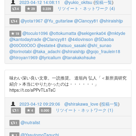
2023-04-12 14:08:11
@yukio_okitsu
(
投稿一覧
)
リツイート・ネットワーク (4)
4
29
0.229
@yota1967
@Yu_guitarlaw
@Clancyy81
@shiraishijp
4
@toculo1096
@ottokumatta
@sekigenka04
@mktyde
19
@kantodaytrade
@Clancyy81
@44lovinson
@SDaoba
@00O00O0O
@estate4
@atsuo_sasaki
@shi_sunao
@torinotabi
@taka_adachi
@shiraishijp
@gojo_fraulein18
@hiroyan1969
@lyricalium
@tanakakohsuke
味わい深い良い文章。一読推奨。 道垣内 弘人「＜新所員研究
紹介＞本当にやりたかったのは・・・・・・」
https://t.co/aPPvTLsTsC
2023-04-12 09:29:06
@shirakawa_love
(
投稿一覧
)
リツイート・ネットワーク (1)
1
4
0.000
@nutralist
1
@YasutomoTaguchi
1