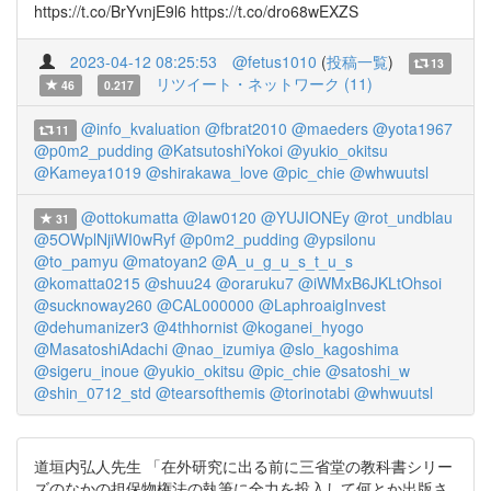
https://t.co/BrYvnjE9l6 https://t.co/dro68wEXZS
2023-04-12 08:25:53
@fetus1010
(
投稿一覧
)
13
リツイート・ネットワーク (11)
46
0.217
@info_kvaluation
@fbrat2010
@maeders
@yota1967
11
@p0m2_pudding
@KatsutoshiYokoi
@yukio_okitsu
@Kameya1019
@shirakawa_love
@pic_chie
@whwuutsl
@ottokumatta
@law0120
@YUJIONEy
@rot_undblau
31
@5OWplNjiWI0wRyf
@p0m2_pudding
@ypsilonu
@to_pamyu
@matoyan2
@A_u_g_u_s_t_u_s
@komatta0215
@shuu24
@oraruku7
@iWMxB6JKLtOhsoi
@sucknoway260
@CAL000000
@LaphroaigInvest
@dehumanizer3
@4thhornist
@koganei_hyogo
@MasatoshiAdachi
@nao_izumiya
@slo_kagoshima
@sigeru_inoue
@yukio_okitsu
@pic_chie
@satoshi_w
@shin_0712_std
@tearsofthemis
@torinotabi
@whwuutsl
道垣内弘人先生 「在外研究に出る前に三省堂の教科書シリー
ズのなかの担保物権法の執筆に全力を投入して何とか出版さ