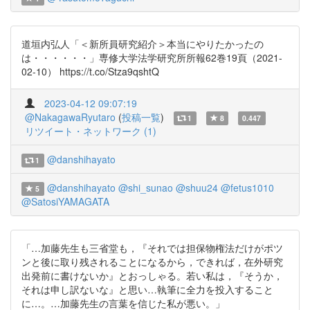
道垣内弘人「＜新所員研究紹介＞本当にやりたかったの
は・・・・・・」専修大学法学研究所所報62巻19頁（2021-
02-10） https://t.co/Stza9qshtQ
2023-04-12 09:07:19
@NakagawaRyutaro
(
投稿一覧
)
1
8
0.447
リツイート・ネットワーク (1)
@danshihayato
1
@danshihayato
@shi_sunao
@shuu24
@fetus1010
5
@SatosiYAMAGATA
「…加藤先生も三省堂も，『それでは担保物権法だけがポツ
ンと後に取り残されることになるから，できれば，在外研究
出発前に書けないか』とおっしゃる。若い私は，『そうか，
それは申し訳ないな』と思い…執筆に全力を投入すること
に…。…加藤先生の言葉を信じた私が悪い。」