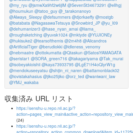
@my_ryu
@jsmwXa9hf2w6jlM
@SevenSt34673291
@ellhgj
@houmukun
@tatoo_guy
@_tarakonanoyo
@Always_SIeepy
@defsummers
@djorkaeffy
@mostgb
@batabata
@NagasawaTetsuya
@Snowbird_JP
@yu_l09
@dehumanizer3
@hase_nyan_amai
@liama_
@roughsketching
@yuvsk1024
@mktyde
@YUJIONEy
@hukisuke2
@tearsofthemis
@2m4h8
@Alicandros
@ArtificialTiger
@berudiokki
@idleness_venomy
@nebmaatre
@ottokumatta
@Qtaskun
@SatosiYAMAGATA
@seristar1
@SORA_green716
@takagariyama
@Tak_murai
@isobeyakioishii
@kaya73933795
@LgE71H4oQlyrW1g
@mendokuseeyatsu
@shijin_ni_naren
@battamonblack02
@iovistakahasius
@jiko25jiko
@orz_ted
@waniwani_law
@YMJ_wakaba
収集済み URL リスト
https://senshu-u.repo.nii.ac.jp/?
action=pages_view_main&active_action=repository_view_ma
(24)
https://senshu-u.repo.nii.ac.jp/?
action=repository_action_common_download&item_id=11725&