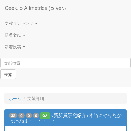
Ceek.jp Altmetrics (α ver.)
文献ランキング
新着文献
新着投稿
検索
ホーム
文献詳細
<新所員研究紹介>本当にやりたか
32
0
0
0
OA
ったのは・・・・・・