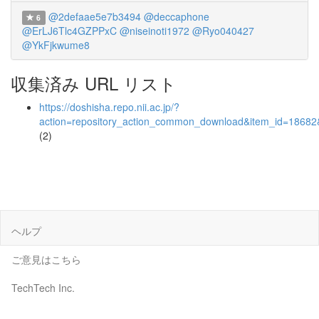
@2defaae5e7b3494
@deccaphone
6
@ErLJ6Tlc4GZPPxC
@niseinoti1972
@Ryo040427
@YkFjkwume8
収集済み URL リスト
https://doshisha.repo.nii.ac.jp/?
action=repository_action_common_download&item_id=18682&
(2)
ヘルプ
ご意見はこちら
TechTech Inc.