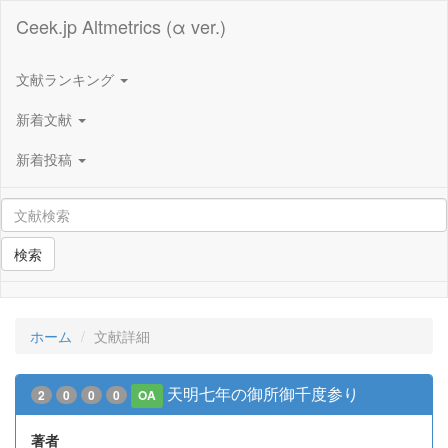
Ceek.jp Altmetrics (α ver.)
文献ランキング
新着文献
新着投稿
検索
ホーム
文献詳細
天明七年の御所御千度参り
2
0
0
0
OA
著者