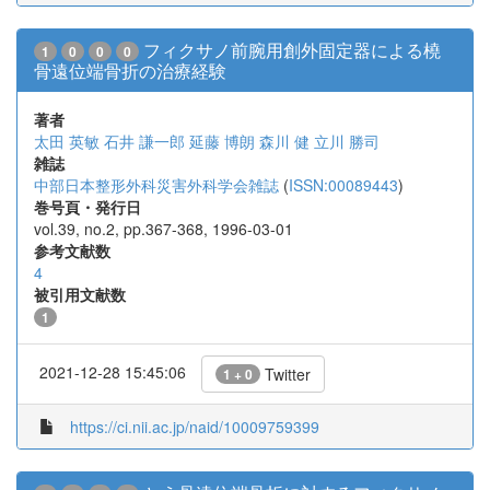
フィクサノ前腕用創外固定器による橈
1
0
0
0
骨遠位端骨折の治療経験
著者
太田 英敏
石井 謙一郎
延藤 博朗
森川 健
立川 勝司
雑誌
中部日本整形外科災害外科学会雑誌
(
ISSN:00089443
)
巻号頁・発行日
vol.39, no.2, pp.367-368, 1996-03-01
参考文献数
4
被引用文献数
1
2021-12-28 15:45:06
Twitter
1 + 0
https://ci.nii.ac.jp/naid/10009759399