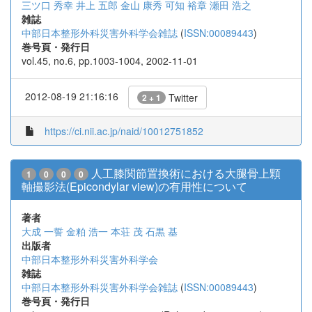
三ツ口 秀幸
井上 五郎
金山 康秀
可知 裕章
瀬田 浩之
雑誌
中部日本整形外科災害外科学会雑誌
(
ISSN:00089443
)
巻号頁・発行日
vol.45, no.6, pp.1003-1004, 2002-11-01
2012-08-19 21:16:16
Twitter
2 + 1
https://ci.nii.ac.jp/naid/10012751852
人工膝関節置換術における大腿骨上顆
1
0
0
0
軸撮影法(Epicondylar view)の有用性について
著者
大成 一誓
金粕 浩一
本荘 茂
石黒 基
出版者
中部日本整形外科災害外科学会
雑誌
中部日本整形外科災害外科学会雑誌
(
ISSN:00089443
)
巻号頁・発行日