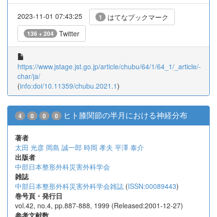
2023-11-01 07:43:25
はてなブックマーク
1
Twitter
136 + 204
https://www.jstage.jst.go.jp/article/chubu/64/1/64_1/_article/-
char/ja/
(
info:doi/10.11359/chubu.2021.1
)
ヒト膝関節の半月における神経分布
4
0
0
0
著者
太田 光彦
岡島 誠一郎
時岡 孝夫
平澤 泰介
出版者
中部日本整形外科災害外科学会
雑誌
中部日本整形外科災害外科学会雑誌
(
ISSN:00089443
)
巻号頁・発行日
vol.42, no.4, pp.887-888, 1999 (Released:2001-12-27)
参考文献数