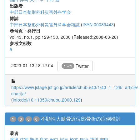
出版者
中部日本整形外科災害外科学会
雑誌
中部日本整形外科災害外科学会雑誌
(
ISSN:00089443
)
巻号頁・発行日
vol.43, no.1, pp.129-130, 2000 (Released:2008-03-26)
参考文献数
5
2023-01-13 18:12:04
Twitter
1 + 1
https://www.jstage.jst.go.jp/article/chubu/43/1/43_1_129/_article/-
char/ja/
(
info:doi/10.11359/chubu.2000.129
)
不顕性大腿骨近位部骨折の症例検討
1
0
0
0
著者
渡邉 益宜
難波 良文
田中 裕三
橋本 敏行
花川 志郎