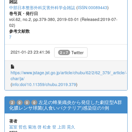
雑誌
中部日本整形外科災害外科学会雑誌
(
ISSN:00089443
)
巻号頁・発行日
vol.62, no.2, pp.379-380, 2019-03-01 (Released:2019-07-
02)
参考文献数
7
2021-01-23 23:41:36
Twitter
2 + 7
https://www.jstage.jst.go.jp/article/chubu/62/2/62_379/_article/-
char/ja/
(
info:doi/10.11359/chubu.2019.379
)
左足の蜂巣織炎から発症した劇症型A群
2
0
0
0
化膿レンサ球菌(人食いバクテリア)感染症の1例
著者
冨室 哲也
菊池 啓
松倉 登
上田 晃久