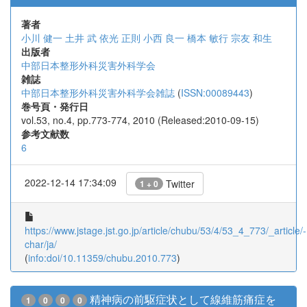
著者
小川 健一
土井 武
依光 正則
小西 良一
橋本 敏行
宗友 和生
出版者
中部日本整形外科災害外科学会
雑誌
中部日本整形外科災害外科学会雑誌
(
ISSN:00089443
)
巻号頁・発行日
vol.53, no.4, pp.773-774, 2010 (Released:2010-09-15)
参考文献数
6
2022-12-14 17:34:09
Twitter
1 + 0
https://www.jstage.jst.go.jp/article/chubu/53/4/53_4_773/_article/-
char/ja/
(
info:doi/10.11359/chubu.2010.773
)
精神病の前駆症状として線維筋痛症を
1
0
0
0