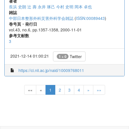
著者
長浜 史朗
辻 壽
永井 琢己
今村 史明
岡本 卓也
雑誌
中部日本整形外科災害外科学会雑誌
(
ISSN:00089443
)
巻号頁・発行日
vol.43, no.6, pp.1357-1358, 2000-11-01
参考文献数
3
2021-12-14 01:00:21
Twitter
1 + 0
https://ci.nii.ac.jp/naid/10009768011
««
«
1
2
3
4
»
»»