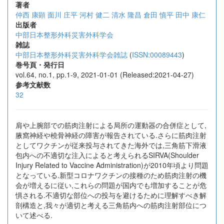
著者
仲西 康顕
面川 庄平
河村 健二
清水 隆昌
倉田 慎平
田中 康仁
出版者
中部日本整形外科災害外科学会
雑誌
中部日本整形外科災害外科学会雑誌
(
ISSN:00089443
)
巻号頁・発行日
vol.64, no.1, pp.1-9, 2021-01-01 (Released:2021-04-27)
参考文献数
32
肩や上腕部での筋肉注射による局所の運動器の合併症として,
腋窩神経や橈骨神経の障害が報告されている.さらに筋肉注射
としてワクチンが従来投与されてきた海外では,三角筋下滑液
包内への不適切な注入によると考えられるSIRVA(Shoulder
Injury Related to Vaccine Administration)が2010年頃より問題
となっている.新型コロナワクチンの接種のため筋肉注射の機
会が増えるに従い,これらの問題が国内でも増加することが危
惧される.不適切な部位への投与を避けるために理解すべき解
剖構造と,我々が適切と考える三角筋内への筋肉注射部位につ
いて述べる.