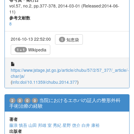
vol.57, no.2, pp.377-378, 2014-03-01 (Released:2014-06-
11)
参考文献数
8
2016-10-13 22:52:00
知恵袋
1
Wikipedia
1 + 1
https://www.jstage.jst.go.jp/article/chubu/57/2/57_377/_article/-
char/ja/
(
info:doi/10.11359/chubu.2014.377
)
当院におけるエホバの証人の整形外科
2
0
0
0
手術治療の経験
著者
藤浪 慎吾
山田 邦雄
室 秀紀
星野 啓介
白井 康裕
出版者