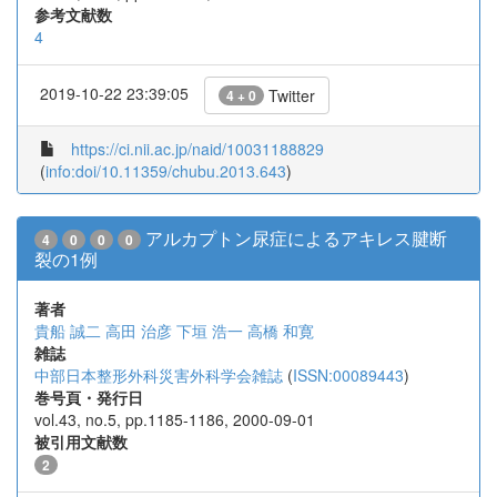
参考文献数
4
2019-10-22 23:39:05
Twitter
4 + 0
https://ci.nii.ac.jp/naid/10031188829
(
info:doi/10.11359/chubu.2013.643
)
アルカプトン尿症によるアキレス腱断
4
0
0
0
裂の1例
著者
貴船 誠二
高田 治彦
下垣 浩一
高橋 和寛
雑誌
中部日本整形外科災害外科学会雑誌
(
ISSN:00089443
)
巻号頁・発行日
vol.43, no.5, pp.1185-1186, 2000-09-01
被引用文献数
2