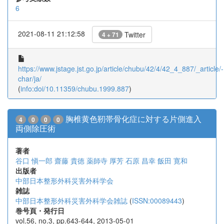
6
2021-08-11 21:12:58
Twitter
4 + 71
https://www.jstage.jst.go.jp/article/chubu/42/4/42_4_887/_article/-
char/ja/
(
info:doi/10.11359/chubu.1999.887
)
胸椎黄色靭帯骨化症に対する片側進入
4
0
0
0
両側除圧術
著者
谷口 愼一郎
齋藤 貴徳
薬師寺 厚芳
石原 昌幸
飯田 寛和
出版者
中部日本整形外科災害外科学会
雑誌
中部日本整形外科災害外科学会雑誌
(
ISSN:00089443
)
巻号頁・発行日
vol.56, no.3, pp.643-644, 2013-05-01