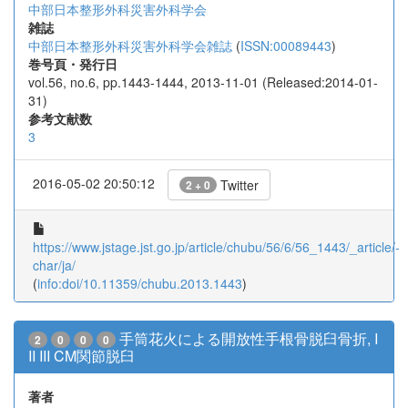
中部日本整形外科災害外科学会
雑誌
中部日本整形外科災害外科学会雑誌
(
ISSN:00089443
)
巻号頁・発行日
vol.56, no.6, pp.1443-1444, 2013-11-01 (Released:2014-01-
31)
参考文献数
3
2016-05-02 20:50:12
Twitter
2 + 0
https://www.jstage.jst.go.jp/article/chubu/56/6/56_1443/_article/-
char/ja/
(
info:doi/10.11359/chubu.2013.1443
)
手筒花火による開放性手根骨脱臼骨折, I
2
0
0
0
II III CM関節脱臼
著者