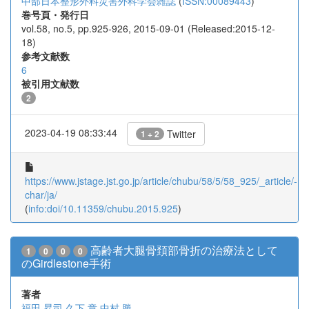
中部日本整形外科災害外科学会雑誌
(
ISSN:00089443
)
巻号頁・発行日
vol.58, no.5, pp.925-926, 2015-09-01 (Released:2015-12-
18)
参考文献数
6
被引用文献数
2
2023-04-19 08:33:44
Twitter
1 + 2
https://www.jstage.jst.go.jp/article/chubu/58/5/58_925/_article/-
char/ja/
(
info:doi/10.11359/chubu.2015.925
)
高齢者大腿骨頚部骨折の治療法として
1
0
0
0
のGirdlestone手術
著者
福田 昇司
久下 章
中村 勝