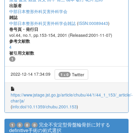
出版者
中部日本整形外科災害外科学会
雑誌
中部日本整形外科災害外科学会雑誌
(
ISSN:00089443
)
巻号頁・発行日
vol.44, no.1, pp.153-154, 2001 (Released:2001-11-07)
参考文献数
4
被引用文献数
1
2022-12-14 17:34:09
Twitter
1 + 0
https://www.jstage.jst.go.jp/article/chubu/44/1/44_1_153/_article/-
char/ja/
(
info:doi/10.11359/chubu.2001.153
)
完全不安定型骨盤輪骨折に対する
1
0
0
0
definitive手術の術式選択