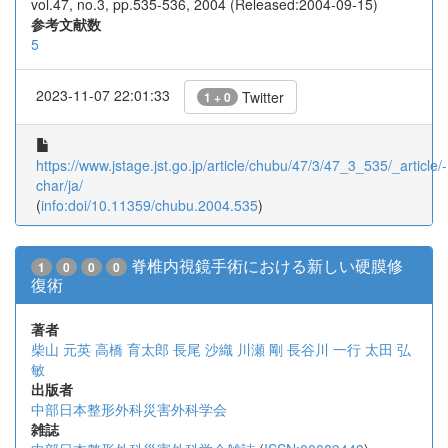
vol.47, no.3, pp.535-536, 2004 (Released:2004-09-15)
参考文献数
5
2023-11-07 22:01:33
Twitter
1 + 0
https://www.jstage.jst.go.jp/article/chubu/47/3/47_3_535/_article/-
char/ja/
(
info:doi/10.11359/chubu.2004.535
)
脊椎内視鏡手術における新しい硬膜修
1
0
0
0
復術
著者
柴山 元英
高橋 育太郎
長尾 沙織
川瀬 剛
長谷川 一行
太田 弘
敏
出版者
中部日本整形外科災害外科学会
雑誌