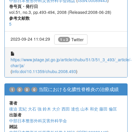
中部日本整形外科災害外科学会雑誌
(
ISSN:00089443
)
巻号頁・発行日
vol.51, no.3, pp.493-494, 2008 (Released:2008-06-28)
参考文献数
5
2023-09-24 11:04:29
Twitter
1 + 3
https://www.jstage.jst.go.jp/article/chubu/51/3/51_3_493/_article/-
char/ja/
(
info:doi/10.11359/chubu.2008.493
)
当院における化膿性脊椎炎の治療成績
1
0
0
0
著者
後迫 宏紀
大石 強
鈴木 大介
西田 達也
山本 和史
藤田 倫匡
出版者
中部日本整形外科災害外科学会
雑誌