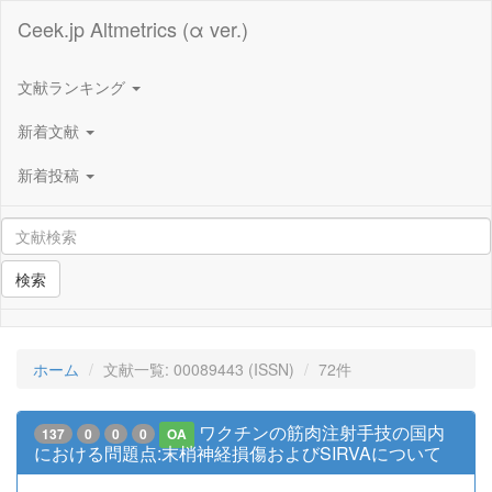
Ceek.jp Altmetrics (α ver.)
文献ランキング
新着文献
新着投稿
検索
ホーム
文献一覧: 00089443 (ISSN)
72件
ワクチンの筋肉注射手技の国内
137
0
0
0
OA
における問題点:末梢神経損傷およびSIRVAについて