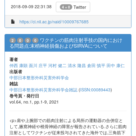
2018-09-09 22:31:38
Twitter
4 + 0
https://ci.nii.ac.jp/naid/10009767685
ワクチンの筋肉注射手技の国内におけ
2
0
0
0
る問題点:末梢神経損傷およびSIRVAについて
著者
仲西 康顕
面川 庄平
河村 健二
清水 隆昌
倉田 慎平
田中 康仁
出版者
中部日本整形外科災害外科学会
雑誌
中部日本整形外科災害外科学会雑誌
(
ISSN:00089443
)
巻号頁・発行日
vol.64, no.1, pp.1-9, 2021
<p>肩や上腕部での筋肉注射による局所の運動器の合併症と
して,腋窩神経や橈骨神経の障害が報告されている.さらに筋肉
注射としてワクチンが従来投与されてきた海外では,三角筋下