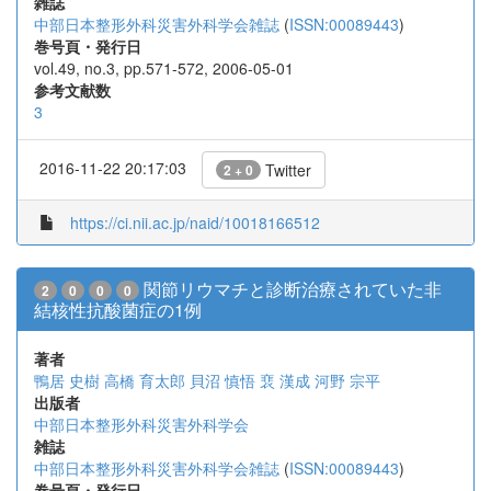
雑誌
中部日本整形外科災害外科学会雑誌
(
ISSN:00089443
)
巻号頁・発行日
vol.49, no.3, pp.571-572, 2006-05-01
参考文献数
3
2016-11-22 20:17:03
Twitter
2 + 0
https://ci.nii.ac.jp/naid/10018166512
関節リウマチと診断治療されていた非
2
0
0
0
結核性抗酸菌症の1例
著者
鴨居 史樹
高橋 育太郎
貝沼 慎悟
裵 漢成
河野 宗平
出版者
中部日本整形外科災害外科学会
雑誌
中部日本整形外科災害外科学会雑誌
(
ISSN:00089443
)
巻号頁・発行日