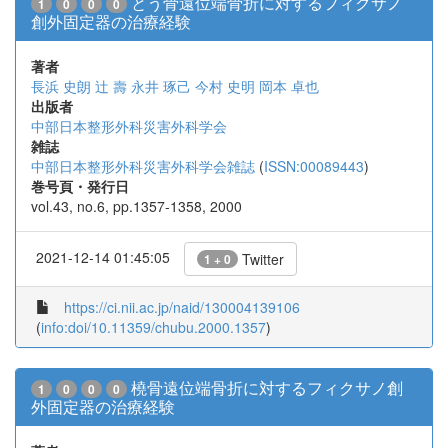
とう骨遠位端骨折に対するフィクサノ
1
0
0
0
創外固定器の治療経験
著者
長浜 史朗
辻 壽
永井 琢己
今村 史明
岡本 卓也
出版者
中部日本整形外科災害外科学会
雑誌
中部日本整形外科災害外科学会雑誌
(
ISSN:00089443
)
巻号頁・発行日
vol.43, no.6, pp.1357-1358, 2000
2021-12-14 01:45:05
Twitter
1 + 0
https://ci.nii.ac.jp/naid/130004139106
(
info:doi/10.11359/chubu.2000.1357
)
橈骨遠位端骨折に対するフィクサノ創
1
0
0
0
外固定器の治療経験