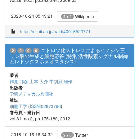
vol.28, no.3, pp.242-244, 2009-03
2020-10-24 05:49:21
Wikipedia
2 + 4
https://ci.nii.ac.jp/naid/40016523771
ニトロソ化ストレスによるイノシン三
2
0
0
0
リン酸の生成と細胞応答 (特集 活性酸素シグナル制御
とレドックスホメオスタシス)
著者
作見 邦彦
土本 大介
中別府 雄作
出版者
学研メディカル秀潤社
雑誌
細胞工学
(
ISSN:02873796
)
巻号頁・発行日
vol.31, no.2, pp.175-180, 2012
2018-10-16 16:34:32
Twitter
2 + 0