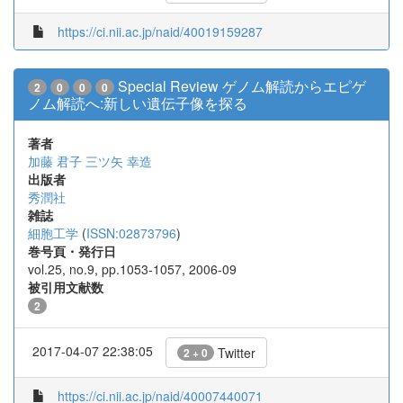
https://ci.nii.ac.jp/naid/40019159287
Special Review ゲノム解読からエピゲ
2
0
0
0
ノム解読へ:新しい遺伝子像を探る
著者
加藤 君子
三ツ矢 幸造
出版者
秀潤社
雑誌
細胞工学
(
ISSN:02873796
)
巻号頁・発行日
vol.25, no.9, pp.1053-1057, 2006-09
被引用文献数
2
2017-04-07 22:38:05
Twitter
2 + 0
https://ci.nii.ac.jp/naid/40007440071