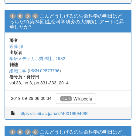
こんどうしげるの生命科学の明日はど
1
0
0
0
っちだ!?(第24回)生命科学研究の大御所はアートに昇
華したか?
著者
近藤 滋
出版者
学研メディカル秀潤社 ; 1982-
雑誌
細胞工学
(
ISSN:02873796
)
巻号頁・発行日
vol.33, no.3, pp.331-333, 2014
2019-09-29 06:00:34
Wikipedia
1 + 1
https://ci.nii.ac.jp/naid/40019994080
こんどうしげるの生命科学の明日はど
1
0
0
0