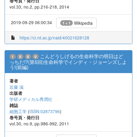
巻号頁・発行日
vol.33, no.2, pp.216-218, 2014
2019-09-29 06:00:34
Wikipedia
1 + 1
https://ci.nii.ac.jp/naid/40021628128
こんどうしげるの生命科学の明日はど
1
0
0
0
っちだ!?(第5回)生命科学でインディ・ジョーンズしよ
う!(前編)
著者
近藤 滋
出版者
学研メディカル秀潤社
雑誌
細胞工学
(
ISSN:02873796
)
巻号頁・発行日
vol.30, no.9, pp.986-992, 2011