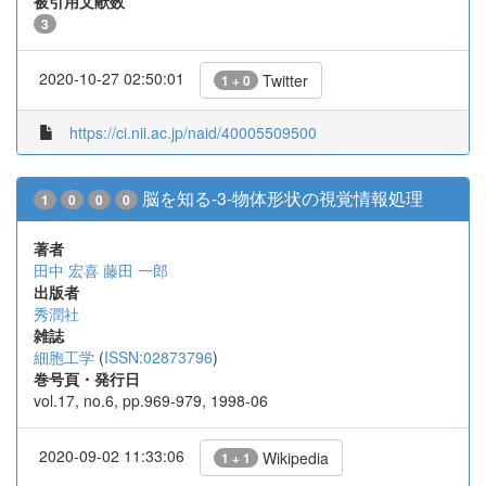
被引用文献数
3
2020-10-27 02:50:01
Twitter
1 + 0
https://ci.nii.ac.jp/naid/40005509500
脳を知る-3-物体形状の視覚情報処理
1
0
0
0
著者
田中 宏喜
藤田 一郎
出版者
秀潤社
雑誌
細胞工学
(
ISSN:02873796
)
巻号頁・発行日
vol.17, no.6, pp.969-979, 1998-06
2020-09-02 11:33:06
Wikipedia
1 + 1