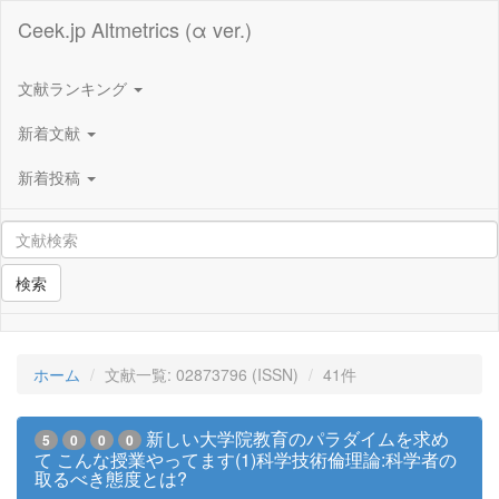
Ceek.jp Altmetrics (α ver.)
文献ランキング
新着文献
新着投稿
検索
ホーム
文献一覧: 02873796 (ISSN)
41件
新しい大学院教育のパラダイムを求め
5
0
0
0
て こんな授業やってます(1)科学技術倫理論:科学者の
取るべき態度とは?