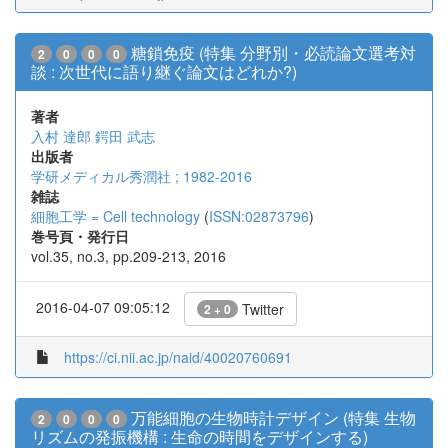
糖鎖免疫 (特集 分野別・必読論文選考対
2
0
0
0
談 : 次世代に語り継ぐ論文はどれか?)
著者
入村 達郎
鍔田 武志
出版者
学研メディカル秀潤社 ; 1982-2016
雑誌
細胞工学 = Cell technology
(
ISSN:02873796
)
巻号頁・発行日
vol.35, no.3, pp.209-213, 2016
2016-04-07 09:05:12
Twitter
2 + 0
https://ci.nii.ac.jp/naid/40020760691
万能細胞の生物時計デザイン (特集 生物
2
0
0
0
リズムの発振機構 : 生命の時間をデザインする)