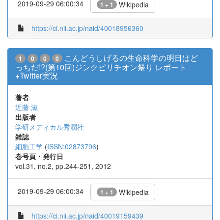
2019-09-29 06:00:34
Wikipedia
1 + 1
https://ci.nii.ac.jp/naid/40018956360
こんどうしげるの生命科学の明日はど
1
0
0
0
っちだ!?(第10回)ジンクピリチオン祭り レポート
+Twitter実況
著者
近藤 滋
出版者
学研メディカル秀潤社
雑誌
細胞工学
(
ISSN:02873796
)
巻号頁・発行日
vol.31, no.2, pp.244-251, 2012
2019-09-29 06:00:34
Wikipedia
1 + 1
https://ci.nii.ac.jp/naid/40019159439