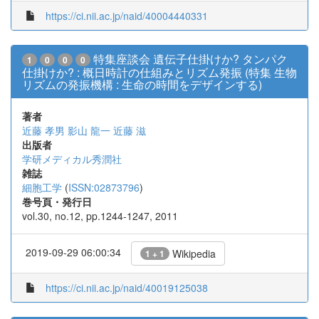
https://ci.nii.ac.jp/naid/40004440331
特集座談会 遺伝子仕掛けか? タンパク
1
0
0
0
仕掛けか? : 概日時計の仕組みとリズム発振 (特集 生物
リズムの発振機構 : 生命の時間をデザインする)
著者
近藤 孝男
影山 龍一
近藤 滋
出版者
学研メディカル秀潤社
雑誌
細胞工学
(
ISSN:02873796
)
巻号頁・発行日
vol.30, no.12, pp.1244-1247, 2011
2019-09-29 06:00:34
Wikipedia
1 + 1
https://ci.nii.ac.jp/naid/40019125038