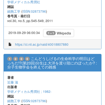
学研メディカル秀潤社
雑誌
細胞工学
(
ISSN:02873796
)
巻号頁・発行日
vol.30, no.5, pp.545-549, 2011
2019-09-29 06:00:34
Wikipedia
1 + 1
https://ci.nii.ac.jp/naid/40018807880
こんどうしげるの生命科学の明日はど
1
0
0
0
っちだ!?(第23回)分生は,大洋を渡り陸にのぼったか? :
分子生物学会を終えての雑感
著者
近藤 滋
出版者
学研メディカル秀潤社 ; 1982-
雑誌
細胞工学
(
ISSN:02873796
)