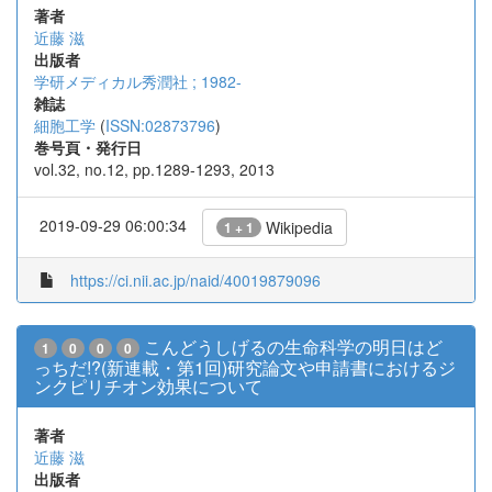
著者
近藤 滋
出版者
学研メディカル秀潤社 ; 1982-
雑誌
細胞工学
(
ISSN:02873796
)
巻号頁・発行日
vol.32, no.12, pp.1289-1293, 2013
2019-09-29 06:00:34
Wikipedia
1 + 1
https://ci.nii.ac.jp/naid/40019879096
こんどうしげるの生命科学の明日はど
1
0
0
0
っちだ!?(新連載・第1回)研究論文や申請書におけるジ
ンクピリチオン効果について
著者
近藤 滋
出版者