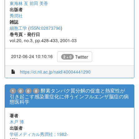
東海林 亙
前田 美香
出版者
秀潤社
雑誌
細胞工学
(
ISSN:02873796
)
巻号頁・発行日
vol.20, no.3, pp.428-433, 2001-03
2012-06-24 10:10:16
Twitter
2 + 0
https://ci.nii.ac.jp/naid/40004441290
酵素タンパク質分解の促進と熱変性が
1
0
0
0
引き起こす感染重症化に伴うインフルエンザ脳症の病
態医科学
著者
木戸 博
出版者
学研メディカル秀潤社 ; 1982-