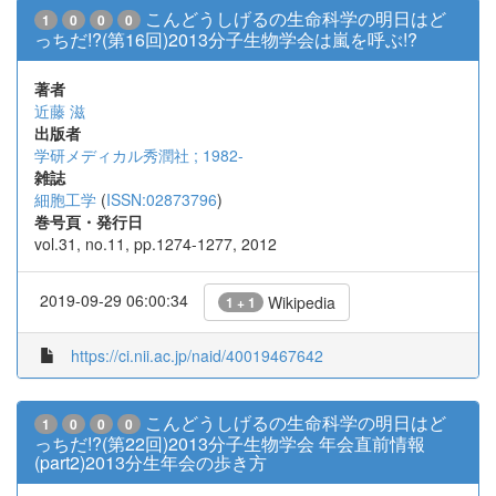
こんどうしげるの生命科学の明日はど
1
0
0
0
っちだ!?(第16回)2013分子生物学会は嵐を呼ぶ!?
著者
近藤 滋
出版者
学研メディカル秀潤社 ; 1982-
雑誌
細胞工学
(
ISSN:02873796
)
巻号頁・発行日
vol.31, no.11, pp.1274-1277, 2012
2019-09-29 06:00:34
Wikipedia
1 + 1
https://ci.nii.ac.jp/naid/40019467642
こんどうしげるの生命科学の明日はど
1
0
0
0
っちだ!?(第22回)2013分子生物学会 年会直前情報
(part2)2013分生年会の歩き方