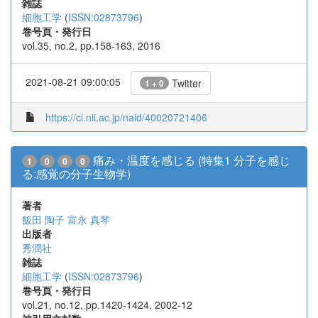
雑誌
細胞工学
(
ISSN:02873796
)
巻号頁・発行日
vol.35, no.2, pp.158-163, 2016
2021-08-21 09:00:05
Twitter
1 + 0
https://ci.nii.ac.jp/naid/40020721406
痛み・温度を感じる (特集1 分子を感じ
1
0
0
0
る:感覚の分子生物学)
著者
飯田 陶子
富永 真琴
出版者
秀潤社
雑誌
細胞工学
(
ISSN:02873796
)
巻号頁・発行日
vol.21, no.12, pp.1420-1424, 2002-12