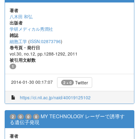
著者
八木田 和弘
出版者
学研メディカル秀潤社
雑誌
細胞工学
(
ISSN:02873796
)
巻号頁・発行日
vol.30, no.12, pp.1288-1292, 2011
被引用文献数
1
2014-01-30 00:17:07
Twitter
2 + 0
https://ci.nii.ac.jp/naid/40019125102
MY TECHNOLOGY レーザーで誘導す
2
0
0
0
る遺伝子発現
著者