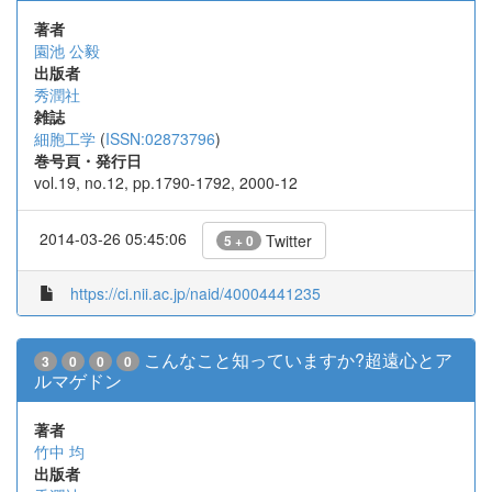
著者
園池 公毅
出版者
秀潤社
雑誌
細胞工学
(
ISSN:02873796
)
巻号頁・発行日
vol.19, no.12, pp.1790-1792, 2000-12
2014-03-26 05:45:06
Twitter
5 + 0
https://ci.nii.ac.jp/naid/40004441235
こんなこと知っていますか?超遠心とア
3
0
0
0
ルマゲドン
著者
竹中 均
出版者