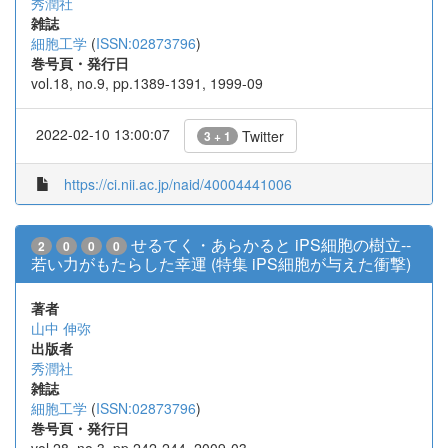
秀潤社
雑誌
細胞工学
(
ISSN:02873796
)
巻号頁・発行日
vol.18, no.9, pp.1389-1391, 1999-09
2022-02-10 13:00:07
Twitter
3 + 1
https://ci.nii.ac.jp/naid/40004441006
せるてく・あらかると iPS細胞の樹立--
2
0
0
0
若い力がもたらした幸運 (特集 iPS細胞が与えた衝撃)
著者
山中 伸弥
出版者
秀潤社
雑誌
細胞工学
(
ISSN:02873796
)
巻号頁・発行日