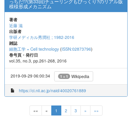
っちだ!?(第33回)チューリングもびっくり?のリアル版
模様形成メカニズム
著者
近藤 滋
出版者
学研メディカル秀潤社 ; 1982-2016
雑誌
細胞工学 = Cell technology
(
ISSN:02873796
)
巻号頁・発行日
vol.35, no.3, pp.261-268, 2016
2019-09-29 06:00:34
Wikipedia
1 + 1
https://ci.nii.ac.jp/naid/40020761889
««
«
1
2
3
»
»»