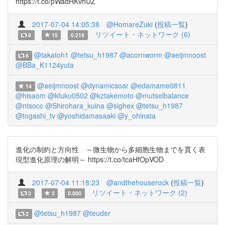
https://t.co/pWadHKvhUZ
2017-07-04 14:05:38
@HomareZuki
(
投稿一覧
)
リツイート・ネットワーク (6)
6
15
0.218
@takatoh1
@tetsu_h1987
@acornworm
@aeijmnoost
6
@BBa_K1124yuta
@aeijmnoost
@dynamicsoar
@edamame0811
14
@hisaom
@kfuku0502
@kztakemoto
@mutselbalance
@ntsocc
@Shirohara_kuina
@sighex
@tetsu_h1987
@togashi_tv
@yoshidamasaaki
@y_ohinata
進化の制約と方向性 ～微生物から多細胞生物までを貫く表
現型進化原理の解明～ https://t.co/tcaHfOpVOD
2017-07-04 11:18:23
@andthehouserock
(
投稿一覧
)
リツイート・ネットワーク (2)
2
2
0.000
@tetsu_h1987
@teuder
2