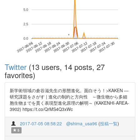
5.0
2.5
*
*
0.0
2017-07-24
2017-06-06
2017-06-24
2017-07-12
2017-07-30
2017-06-12
2017-06-30
2017-07-18
2017-06-18
2017-07-06
Twitter
(13 users, 14 posts, 27
favorites)
新学術領域の倉谷滋先生の形態進化。面白そう！>KAKEN —
研究課題をさがす | 進化の制約と方向性 ～微生物から多細
胞生物までを貫く表現型進化原理の解明～ (KAKENHI-AREA-
3902) https://t.co/QrMS4Q3xWc
2017-07-05 08:58:22
@shima_usa96
(
投稿一覧
)
5