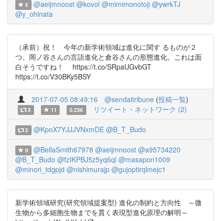
@aeijmnoost
@kovol
@mimimonotoji
@ywrkTJ
5
@y_ohinata
（承前）祝！ 今年の新学術領域は進化に関す るものが２
つ。岡ノ谷さんの言語進化と倉谷さんの形態進化。これは面
白そうですね！ https://t.co/SRpaUGvbGT
https://t.co/V30BKy5BSY
2017-07-05 08:49:16
@sendaitribune
(
投稿一覧
)
リツイート・ネットワーク (2)
3
11
0.236
@KpoX7YJJJVNxmDE
@B_T_Budo
2
@BellaSmith67978
@aeijmnoost
@a95734220
9
@B_T_Budo
@fzIKPBJ5z5yq6ql
@masapon1009
@minori_tdgpjd
@nishimurajp
@gujoptirqlmejc1
新学術領域研究(研究領域提案型) 進化の制約と方向性 ～微
生物から多細胞生物までを貫く表現型進化原理の解明～