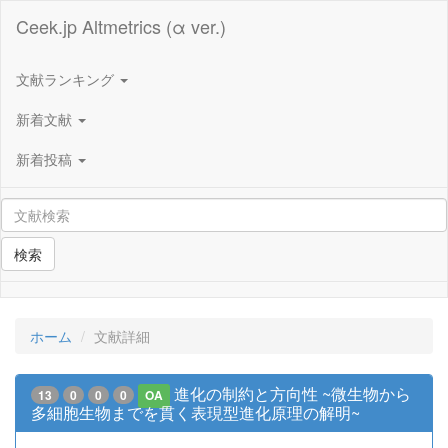
Ceek.jp Altmetrics (α ver.)
文献ランキング
新着文献
新着投稿
検索
ホーム
文献詳細
進化の制約と方向性 ~微生物から
13
0
0
0
OA
多細胞生物までを貫く表現型進化原理の解明~