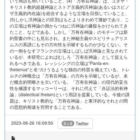
いう用語も用いていること、(4)「万有在神論」は、ユダヤ・
キリスト教的超越神論とストア主義的汎神論(あるいはスピノ
ザ主義的内在論)を総合するような立場を目指していること、
(5)しかし汎神論との区別はもとよりきわめて微妙であり、こ
の立場は有神論の側からつねに汎神論の嫌疑をかけられてき
たこと、などである。しかし「万有在神論」のモチーフは新
約聖書の中にも見出され、また神秘主義やスピリチュアリス
ムスの系譜にもその方向性を示唆するものが少なくない。そ
の一例をなすフランクの立場はしばしば汎神論と見なされて
いるが、本研究によればむしろ「万有在神論」として捉えら
れるべきである。レッシシングの立場は"Panta-en-
theismus"と名づけうるような独自の特質を備えている。トレ
ルチの神概念は「万有在神論」の方向を示唆しているが、未
だ概念的明晰さを欠いている。「万有在神論」の現代的妥当
性を擁護するマッコーリーは、それに代えて「弁証法的有神
論」(dialectical theism)という用語を提案している。今後の課
題は、キリスト教的な「万有在神論」と東洋的なそれとの間
の思想的相違を究明することである。
2023-08-26 16:09:50
Twitter
3 + 0