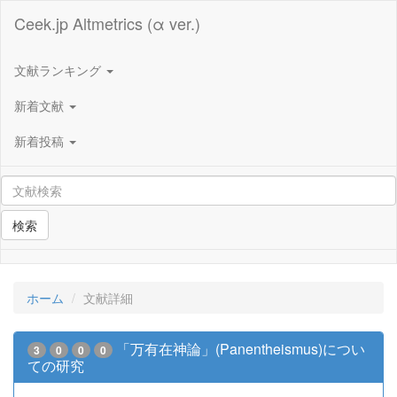
Ceek.jp Altmetrics (α ver.)
文献ランキング
新着文献
新着投稿
検索
ホーム
文献詳細
「万有在神論」(Panentheismus)につい
3
0
0
0
ての研究