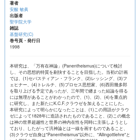
著者
安酸 敏眞
出版者
聖学院大学
雑誌
基盤研究(C)
巻号頁・発行日
1998
本研究は、「万有在神論」(Panentheismus)について検討
し、その思想的特質を剔抉することを目指した。当初の計画
では、(1)セバスティアン・フランク、(2)レッシング、(3)フ
ェヒナー、(4)トレルチ、(5)プロセス思想家、(6)西田幾多郎
を取り上げる予定であったが、三年間で纏まった結論を得る
には無理があることがわかったので、(1)、(2)、(4)を重点的
に研究し、また新たにK.C.F.クラウゼを加えることにした。
本研究によって明らかになったことは、(1)この用語がクラウ
ゼによって1828年に造語されたものであること、(2)この概念
は神の世界超越性と世界の神内在性を同時に主張しようとし
ており、したがって汎神論とは一線を画すものであること、
(3)クラウゼ自身は"Panentheismus"以外に、"Allingottlehre"と