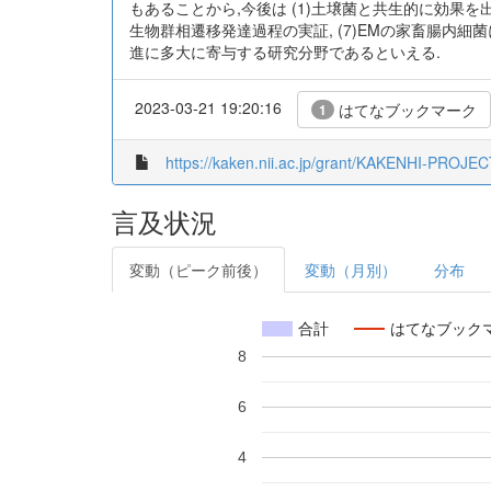
もあることから,今後は (1)土壌菌と共生的に効果を出すメ
生物群相遷移発達過程の実証, (7)EMの家畜腸内細
進に多大に寄与する研究分野であるといえる.
2023-03-21 19:20:16
はてなブックマーク
1
https://kaken.nii.ac.jp/grant/KAKENHI-PROJE
言及状況
変動（ピーク前後）
変動（月別）
分布
合計
はてなブック
8
6
4