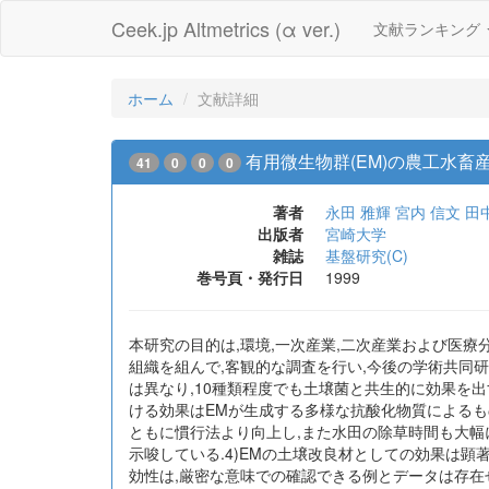
Ceek.jp Altmetrics (α ver.)
文献ランキング
ホーム
文献詳細
有用微生物群(EM)の農工水
41
0
0
0
著者
永田 雅輝
宮内 信文
田
出版者
宮崎大学
雑誌
基盤研究(C)
巻号頁・発行日
1999
本研究の目的は,環境,一次産業,二次産業および医療
組織を組んで,客観的な調査を行い,今後の学術共同研
は異なり,10種類程度でも土壌菌と共生的に効果を
ける効果はEMが生成する多様な抗酸化物質によるも
ともに慣行法より向上し,また水田の除草時間も大幅
示唆している.4)EMの土壌改良材としての効果は顕
効性は,厳密な意味での確認できる例とデータは存在せ