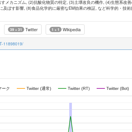
カニズム, (2)抗酸化物質の特定, (3)土壌改良の機作, (4)生態系改善
菌に及ぼす影響, (8)食品化学的に厳密なEM効果の検証, など科学的・
Twitter
Wikipedia
39 + 31
1 + 1
CT-11898019/
マーク
Twitter (通常)
Twitter (RT)
Twitter (Bot)