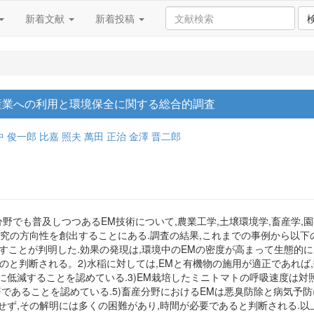
新着文献
新着投稿
畜産業への利用と環境保全に関する総合的調査
中 俊一郎
比嘉 照夫
萬田 正治
金澤 晋二郎
分野でも普及しつつあるEM技術について,農業工学,土壌環境学,畜産学
究の方向性を創出することにある.調査の結果,これまでの事例から以下の
出すことが判明した.効果の発現は,環境中のEMの密度が高まって生態的
のと判断される。2)水稲に対しては,EMと有機物の施用が適正であれば
に低減することを認めている.3)EM栽培したミニトマトの呼吸速度は対
著であることを認めている.5)畜産分野におけるEMは悪臭防除と病気予防
ず,その解明には多くの困難があり,時間が必要であると判断される.以