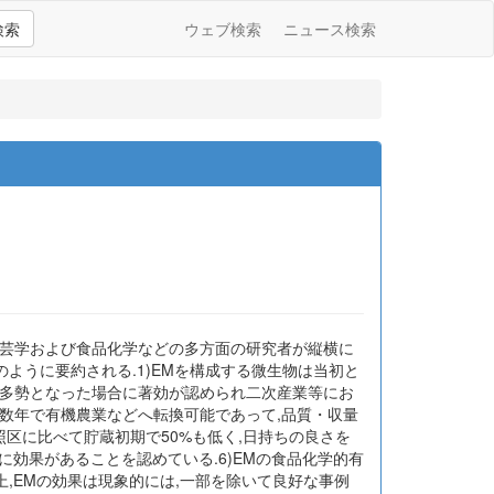
検索
ウェブ検索
ニュース検索
,園芸学および食品化学などの多方面の研究者が縦横に
ように要約される.1)EMを構成する微生物は当初と
に多勢となった場合に著効が認められ二次産業等にお
,数年で有機農業などへ転換可能であって,品質・収量
照区に比べて貯蔵初期で50%も低く,日持ちの良さを
に効果があることを認めている.6)EMの食品化学的有
上,EMの効果は現象的には,一部を除いて良好な事例