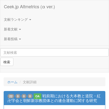
Ceek.jp Altmetrics (α ver.)
文献ランキング
新着文献
新着投稿
検索
ホーム
文献詳細
戦前期における大本教と道院・紅
22
0
0
0
OA
卍字会と朝鮮新宗教団体との連合運動に関する研究