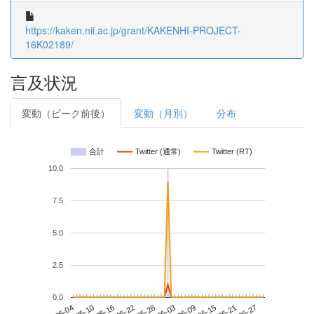
https://kaken.nii.ac.jp/grant/KAKENHI-PROJECT-
16K02189/
言及状況
変動（ピーク前後）
変動（月別）
分布
合計
Twitter (通常)
Twitter (RT)
10.0
7.5
5.0
2.5
0.0