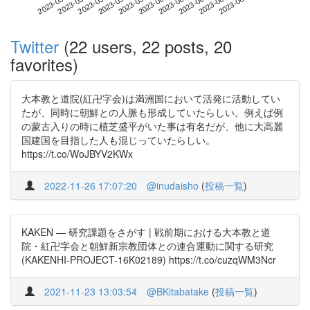
2023-06-21
2023-05-04
2023-05-22
2023-06-09
2023-06-27
2023-05-10
2023-05-28
2023-06-15
2023-05-16
2023-06-03
Twitter
(22 users, 22 posts, 20
favorites)
大本教と道院(紅卍字会)は満洲国において活発に活動してい
たが、同時に朝鮮との人脈も形成していたらしい。例えば例
の蒙古入りの時に植芝盛平がいた事は有名だが、他に大高麗
国建国を目指した人も混じっていたらしい。
https://t.co/WoJBYV2KWx
2022-11-26 17:07:20
@inudaisho
(
投稿一覧
)
KAKEN — 研究課題をさがす | 戦前期における大本教と道
院・紅卍字会と朝鮮新宗教団体との連合運動に関する研究
(KAKENHI-PROJECT-16K02189) https://t.co/cuzqWM3Ncr
2021-11-23 13:03:54
@BKitabatake
(
投稿一覧
)