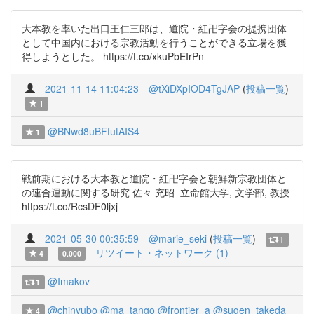
大本教を率いた出口王仁三郎は、道院・紅卍字会の提携団体
として中国内における宗教活動を行うことができる立場を獲
得しようとした。 https://t.co/xkuPbEIrPn
2021-11-14 11:04:23
@tXiDXpIOD4TgJAP
(
投稿一覧
)
1
@BNwd8uBFfutAIS4
1
戦前期における大本教と道院・紅卍字会と朝鮮新宗教団体と
の連合運動に関する研究 佐々 充昭 立命館大学, 文学部, 教授
https://t.co/RcsDF0ljxj
2021-05-30 00:35:59
@marie_seki
(
投稿一覧
)
1
リツイート・ネットワーク (1)
4
0.000
@Imakov
1
@chinyubo
@ma_tango
@frontier_a
@sugen_takeda
4