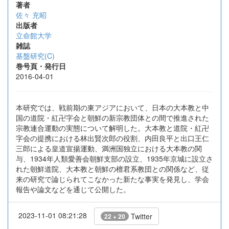
著者
佐々 充昭
出版者
立命館大学
雑誌
基盤研究(C)
巻号頁・発行日
2016-04-01
本研究では、戦前期の東アジアにおいて、日本の大本教と中
国の道院・紅卍字会と朝鮮の新宗教団体との間で推進された
宗教連合運動の実態について解明した。大本教と道院・紅卍
字会の提携における林出賢次郎の役割、内田良平と出口王仁
三郎による皇道宣揚運動、満洲国独立における大本教の関
与、1934年人類愛善会朝鮮支部の設立、1935年京城に設立さ
れた朝鮮道院、大本教と朝鮮の檀君系教団との関係など、従
来の研究で論じられてこなかった新たな事実を発見し、学会
報告や論文などを通じて公開した。
2023-11-01 08:21:28
Twitter
22 + 20