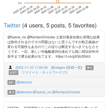
0.0
2023-11-30
2023-10-13
2023-10-31
2023-11-18
2023-12-06
2023-10-19
2023-11-06
2023-11-24
2023-10-25
2023-11-12
Twitter
(4 users, 5 posts, 5 favorites)
@hyena_no @KentaroOnizuka 土器付着炭化物も突飛な結果
は除外されるのでその問題はないと思うんですが較正曲線が
変わる可能性もあるのでこの辺りは断定するべきでもなさそ
うです。一応、新しい年輪酸素同位体比でも既にAD230年代
前半まで遡る結果が出てます。 https://t.co/g3Glc3EsUi
2023-11-10 11:54:30
@csagev
(
投稿一覧
)
6
リツイート・ネットワーク (1)
0.577
@alsnova
1
@alsnova
@hyena_no
@KentaroOnizuka
3