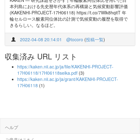
KAKEN — 研究課題をさがす | 年輪酸素同位体比を用いた日
本列島における先史暦年代体系の再構築と気候変動影響評価
(KAKENHI-PROJECT-17H06118) https://t.co/7Wlk8hqitT 年
輪セルロース酸素同位体比の計測で気候変動の履歴を取得で
きるらしい。なるほど。
2022-04-08 20:14:01
@tocoro
(
投稿一覧
)
収集済み URL リスト
https://kaken.nii.ac.jp/ja/file/KAKENHI-PROJECT-
17H06118/17H06118seika.pdf
(3)
https://kaken.nii.ac.jp/ja/grant/KAKENHI-PROJECT-
17H06118
(1)
ヘルプ
ご意見はこちら