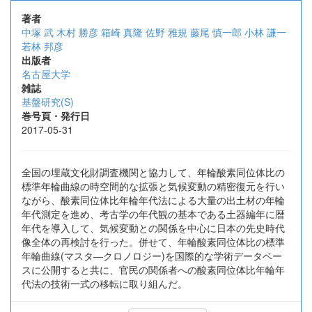
著者
中塚 武
木村 勝彦
箱崎 真隆
佐野 雅規
藤尾 慎一郎
小林 謙一
若林 邦彦
出版者
名古屋大学
雑誌
基盤研究(S)
巻号頁・発行日
2017-05-31
全国の埋蔵文化財調査機関と協力して、年輪酸素同位体比の
標準年輪曲線の時空間的な拡張と気候変動の精密復元を行い
ながら、酸素同位体比年輪年代法による大量の出土材の年輪
年代測定を進め、考古学の年代観の基本である土器編年に暦
年代を導入して、気候変動との関係を中心に日本の先史時代
像全体の再検討を行った。併せて、年輪酸素同位体比の標準
年輪曲線(マスタ―クロノロジー)を国際的な学術データベー
スに公開すると共に、官民の関係者への酸素同位体比年輪年
代法の技術一式の移転に取り組んだ。