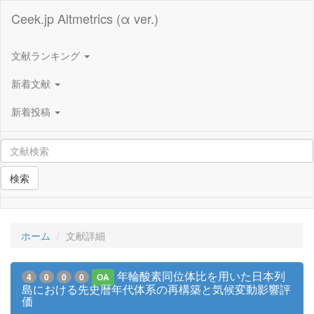
Ceek.jp Altmetrics (α ver.)
文献ランキング
新着文献
新着投稿
検索
ホーム
文献詳細
年輪酸素同位体比を用いた日本列
4
0
0
0
OA
島における先史暦年代体系の再構築と気候変動影響評
価