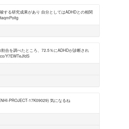
唆する研究成果があり 自分としてはADHDとの相関
aqmPoitg
合を調べたところ、72.5％にADHDが診断され
Y7EWTeJfdS
ROJECT-17K09029) 気になるね