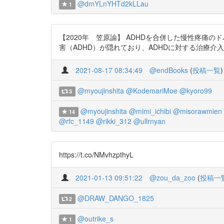
@dmYLnYHTd2kLLau
1
【2020年 笠原諭】 ADHDを合併した慢性疼痛のドパ
害（ADHD）が隠れており、ADHDに対する治療介
2021-08-17 08:34:49
@endBooks
(
投稿一覧
)
@myoujinshita
@KodemariMoe
@kyoro99
3
@myoujinshita
@mimi_ichibi
@misorawmien
14
@rfc_1149
@rikki_312
@ullrnyan
https://t.co/NMvhzpthyL
2021-01-13 09:51:22
@zou_da_zoo
(
投稿一
@DRAW_DANGO_1825
2
@outrike_s
1