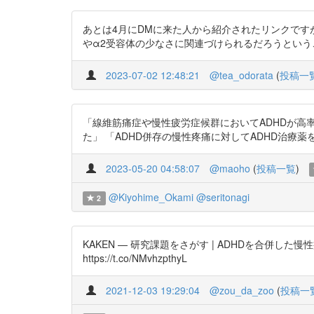
あとは4月にDMに来た人から紹介されたリンクです
やα2受容体の少なさに関連づけられるだろうということです https://t.
2023-07-02 12:48:21
@tea_odorata
(
投稿一
「線維筋痛症や慢性疲労症候群においてADHDが高率
た」 「ADHD併存の慢性疼痛に対してADHD治療薬を投与し
2023-05-20 04:58:07
@maoho
(
投稿一覧
)
@Kiyohime_Okami
@seritonagi
2
KAKEN — 研究課題をさがす | ADHDを合併した慢
https://t.co/NMvhzpthyL
2021-12-03 19:29:04
@zou_da_zoo
(
投稿一