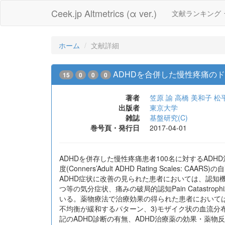
Ceek.jp Altmetrics (α ver.)
文献ランキング
ホーム
文献詳細
ADHDを合併した慢性疼痛の
15
0
0
0
著者
笠原 諭
高橋 美和子
松
出版者
東京大学
雑誌
基盤研究(C)
巻号頁・発行日
2017-04-01
ADHDを併存した慢性疼痛患者100名に対するADH
度(Conners’Adult ADHD Rating Sc
ADHD症状に改善の見られた患者においては、認知機能の改善とともに
つ等の気分症状、痛みの破局的認知Pain Catastr
いる。薬物療法で治療効果の得られた患者においては
不均衡が緩和するパターン、3)モザイク状の血流
記のADHD診断の有無、ADHD治療薬の効果・薬物反