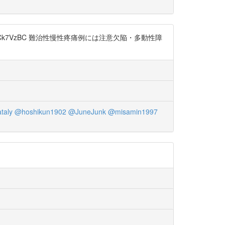
fcCk7VzBC 難治性慢性疼痛例には注意欠陥・多動性障
taly
@hoshikun1902
@JuneJunk
@misamin1997