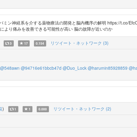
ミン神経系を介する薬物療法の開発と脳内機序の解明 https://t.co/E
入により痛みを改善できる可能性が高い 脳の故障が近いのか
リツイート・ネットワーク (3)
3
17
0.154
@548awn
@94716e61bbcb47d
@Duo_Lock
@harumin85928859
@ha
覧
)
リツイート・ネットワーク (2)
1
1
0.000