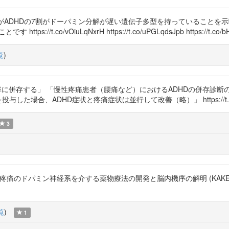
がADHDの7割がドーパミン分解が遅い遺伝子多型を持っていることを示
co/vOiuLqNxrH https://t.co/uPGLqdsJpb https://t.co/bH
覧
)
に併存する」 「慢性疼痛患者（腰痛など）におけるADHDの併存診断の割
た場合、ADHD症状と疼痛症状は並行して改善（略）」 https://t.co/
3
性疼痛のドパミン神経系を介する薬物療法の開発と脳内機序の解明 (KAKENHI-P
覧
)
1