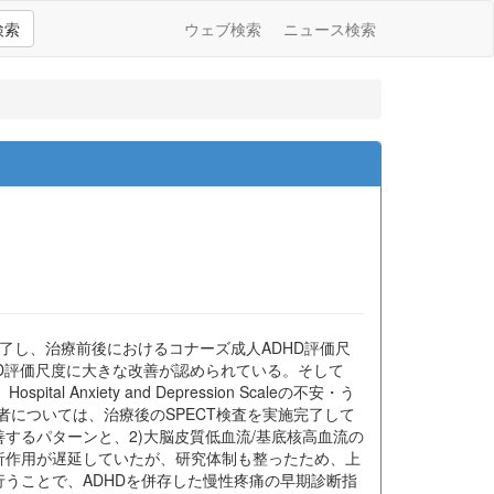
検索
ウェブ検索
ニュース検索
を完了し、治療前後におけるコナーズ成人ADHD評価尺
おいてADHD評価尺度に大きな改善が認められている。そして
 Anxiety and Depression Scaleの不安・う
名の患者については、治療後のSPECT検査を実施完了して
するパターンと、2)大脳皮質低血流/基底核高血流の
析作用が遅延していたが、研究体制も整ったため、上
を行うことで、ADHDを併存した慢性疼痛の早期診断指