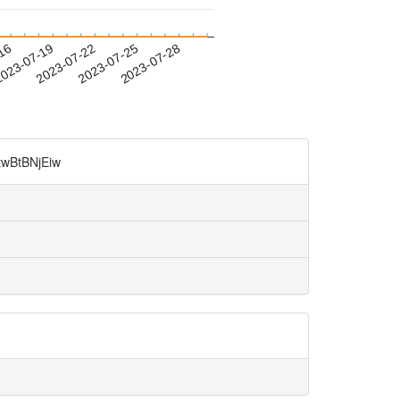
-16
023-07-19
2023-07-22
2023-07-25
2023-07-28
BtBNjEiw