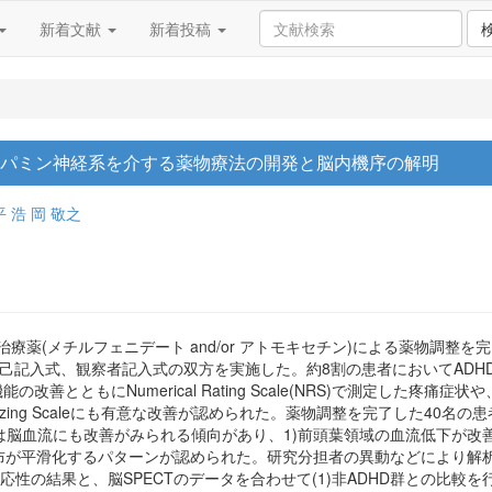
新着文献
新着投稿
ドパミン神経系を介する薬物療法の開発と脳内機序の解明
平 浩
岡 敬之
D治療薬(メチルフェニデート and/or アトモキセチン)による薬物調整
ales: CAARS)の自己記入式、観察者記入式の双方を実施した。約8割の患者に
Numerical Rating Scale(NRS)で測定した疼痛症状や、Hospital
ophizing Scaleにも有意な改善が認められた。薬物調整を完了した40
脳血流にも改善がみられる傾向があり、1)前頭葉領域の血流低下が改善
分布が平滑化するパターンが認められた。研究分担者の異動などにより解
応性の結果と、脳SPECTのデータを合わせて(1)非ADHD群との比較