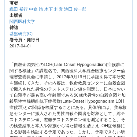
著者
織田 裕行
中森 靖
木下 利彦
池田 俊一郎
出版者
関西医科大学
雑誌
基盤研究(C)
巻号頁・発行日
2017-04-01
「自殺企図男性のLOH(Late-Onset Hypogonadism)症候群に
関する検証」の課題名で、関西医科大学総合医療センター倫
理審査委員会に申請し、2017年9月19日に承認を得て本研究
を継続してきた。その内容は、救命救急センターに自殺企図
で搬入された男性のテストステロン値を測定し、日本におい
て自殺率が最も高い年齢層である50歳代男性の自殺企図と加
齢男性性腺機能低下症候群(Late-Onset Hypogonadism:LOH
症候群)との関係を検証することにある。具体的には、救命救
急センターに搬入された男性自殺企図者を対象として、総テ
ストステロン値、遊離テストステロン値を測定すること、そ
の検査結果と本人や家族から得た情報を踏まえLOH症候群に
よる影響を検証する予定であった。しかし、予期できない研