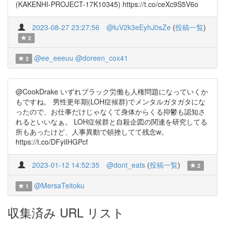
(KAKENHI-PROJECT-17K10345) https://t.co/ceXc9S5V6o
2023-08-27 23:27:56
@luV2k3eEyhJ0sZe
(
投稿一覧
)
2
@ee_eeeuu
@doreen_cox41
2
@CookDrake いずれブラック労働も人権問題になっていくか
もですね。 男性更年期(LOH症候群)でメンタルガタガタにな
ったので、お仕事だけじゃなくて身体からくる抑鬱も認知さ
れるといいなぁ。 LOH症候群と自殺企図の関連を研究してる
所もあったけど、人事異動で頓挫してて残念w。
https://t.co/DFyiIHGPcf
2023-01-12 14:52:35
@dont_eats
(
投稿一覧
)
2
@MersaTeitoku
1
収集済み URL リスト