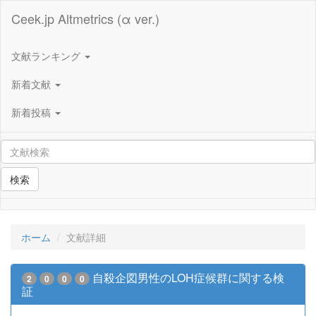
Ceek.jp Altmetrics (α ver.)
文献ランキング
新着文献
新着投稿
検索
ホーム
文献詳細
自殺企図男性のLOH症候群に関する検
2
0
0
0
証