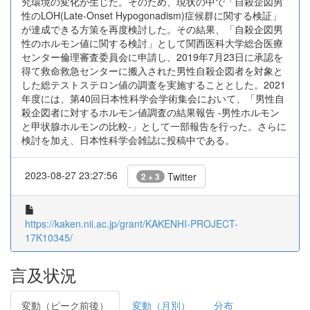
究環境の変化が生じた。そのため、現状の中で「自殺企図男
性のLOH(Late-Onset Hypogonadism)症候群に関する検証」
が達成できる方策を再度検討した。その結果、「自殺企図男
性のホルモン値に関する検討」として関西医科大学総合医療
センター倫理審査委員会に申請し、2019年7月23日に承認を
得て救命救急センターに搬入された男性自殺企図者を対象と
した総テストステロン値の調査を実施することとした。2021
年度には、第40回日本性科学会学術集会において、「男性自
殺企図者に対するホルモン値調査の結果報告 -男性ホルモン
と甲状腺ホルモンの比較-」として一部報告を行った。さらに
検討を加え、日本性科学会雑誌に投稿中である。
2023-08-27 23:27:56
Twitter
2 + 3
https://kaken.nii.ac.jp/grant/KAKENHI-PROJECT-
17K10345/
言及状況
変動（ピーク前後）
変動（月別）
分布