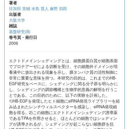
著者
目加田 英輔
水島 寛人
麻野 四郎
出版者
大阪大学
雑誌
基盤研究(B)
巻号頁・発行日
2006
エクトドメインシェディングとは、細胞膜蛋白質が細胞表面
でプロテアーゼによる切断を受け、その細胞外ドメインが培
養液中に放出される現象を示し、膜タンパク質の活性制御に
非常に重要な意味を持つ。本研究の目的は、これまでのHB-
EGF研究をベースに、シェディングに関る分子群を明らかに
し、シェディングの調節機構と生物学的意義の解明を行うこ
とである。この目的のために、以下の実験を計画した。
1)HB-EGFを発現したヒト細胞にsiRNA発現ライブラリーを組
み込まれたレンチウィルスベクターを感染し、siRNA発現細
胞を得る。2)この細胞にエクトドメインシェディング誘導薬
であるTPAを作用させると、ほとんどの細胞ではシェディン
グが誘導されるが、シェディングが起こらない細胞群を抗