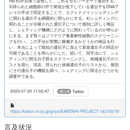
HB-EGF抗体で染色して、これをセルソーターで選別する。
3)得られた細胞群の中で発現が低下している遺伝子をDNAア
レイの手法で同定することで、エクトドメインシェディング
に関わる遺伝子を網羅的に明らかにする。4)シェディングに
関わることが示唆された遺伝子について個別に詳しく検証
し、シェディング機構にどのように関わっているのか明らか
にする。まず我々はジフテリア毒素耐性細胞のスクリーニン
グを行い、この手法が実際に稼働するかどうかの検証を行
い、本法によって既知の遺伝子に加えて新規遺伝子の同定が
可能であることを明らかにした。続いて、同手法にて、シェ
ディングに関る分子群をスクリーニングし、候補遺伝子のリ
ストを得た。現在、得られた候補遺伝子のリストから、個別
にその遺伝子の機能を調べ、シェディングに関るかどうかを
調査中である。
2023-07-20 11:02:47
Twitter
10 + 9
https://kaken.nii.ac.jp/grant/KAKENHI-PROJECT-18370079/
言及状況