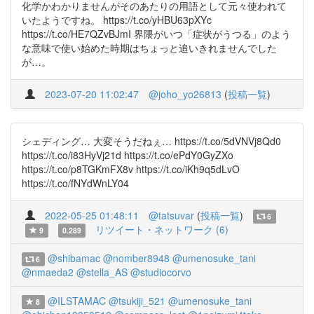
化学かわかりませんがそのあたりの用語として元々使われて
いたようですね。 https://t.co/yHBU63pXYc
https://t.co/HE7QZvBJmI 界隈がいつ「症状がうつる」のよう
な意味で使い始めた時期はちょっと追いきれませんでした
が…。
2023-07-20 11:02:47
@joho_yo26813
(
投稿一覧
)
シェディング… 大変そうだねぇ… https://t.co/5dVNVj8Qd0
https://t.co/i83HyVj21d https://t.co/ePdY0GyZXo
https://t.co/p8TGKmFX8v https://t.co/iKh9q5dLvO
https://t.co/fNYdWnLY04
2022-05-25 01:48:11
@tatsuvar
(
投稿一覧
)
6
リツイート・ネットワーク (6)
9
0.289
@shibamac
@nomber8948
@umenosuke_tani
6
@nmaeda2
@stella_AS
@studiocorvo
@ILSTAMAC
@tsukiji_521
@umenosuke_tani
8