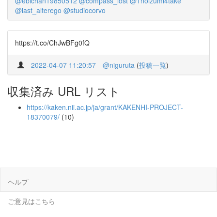
@ebichan19850512
@compass_lost
@1noizumi4take
@last_alterego
@studiocorvo
https://t.co/ChJwBFg0fQ
2022-04-07 11:20:57
@niguruta
(
投稿一覧
)
収集済み URL リスト
https://kaken.nii.ac.jp/ja/grant/KAKENHI-PROJECT-
18370079/
(10)
ヘルプ
ご意見はこちら