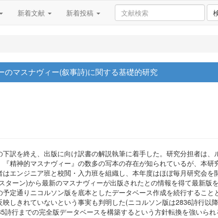
新着文献
新着投稿
ーのマスナヴィー(叙事詩)に関する基礎的研究
男
の下訳を終え、出版に向け訳書の解説執筆に着手した。研究分担者は、
。『精神的マスナヴィー』の数多の写本の存在が知られているが、本研
者はエンジニア班と校閲・入力班を組織し、本年度はほぼ毎月研究会を
ゲスターン)から最新のマスナヴィーが出版されたとの情報を得て最新版
予定通りニコルソン版を底本としたデータベース作成を続行することと
映しきれていないという事実も判明した(ニコルソン版は2836詩行以
35詩行までの完全版データベースを構築するという方針転換を強いら