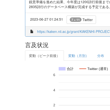
鋭意準備を進めた結果、今年度は1200詩行前後ま
2835詩行のデータベース構築が完成する予定である
2023-06-27 01:24:51
Twitter
7 + 11
https://kaken.nii.ac.jp/grant/KAKENHI-PROJE
言及状況
変動（ピーク前後）
変動（月別）
分布
合計
Twitter (通常)
6
4
2