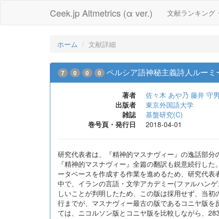
Ceek.jp Altmetrics (α ver.)
文献ランキング
ホーム
文献詳細
ペルシア語神秘主義詩人ルーミ
7
0
0
0
著者
佐々木 あや乃
藤井 守
出版者
東京外国語大学
雑誌
基盤研究(C)
巻号頁・発行日
2018-04-01
研究代表者は、『精神的マスナヴィー』の逸話部分
『精神的マスナヴィー』全篇の翻訳も鋭意続行した
ータベースを作成する作業を進めるため、研究代表
中で、イランの言語・文学アカデミー(ファルハン
しいことが判明したため、この版は採用せず、当初の
行までが、マスナヴィー最古の版であるコニヤ版を反
ては、ニコルソン版とコニヤ版を比較しながら、28