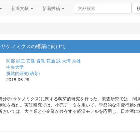
新着文献
新着投稿
-サケノミクスの構築に向けて
阿部 顕三
安達 貴教
花薗 誠
大湾 秀雄
中央大学
挑戦的研究(萌芽)
2018-06-29
済分析(サケノミクス)に関する萌芽的研究を行った。調査研究では、聞
示唆を得た。実証研究では、小売データを用いて、季節的な消費行動の
析おいては、大企業と小企業が共存する経済モデルを応用し、日本酒に