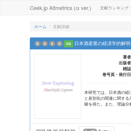
Ceek.jp Altmetrics (α ver.)
文献ランキング
ホーム
文献詳細
日本酒産業の経済学的解明
8
0
0
0
OA
著者
出版者
雑誌
巻号頁・発行日
本研究では、日本酒の経
と差別化の関連に関する
唆を得た。また、理論分
2023-08-20 22:52:30