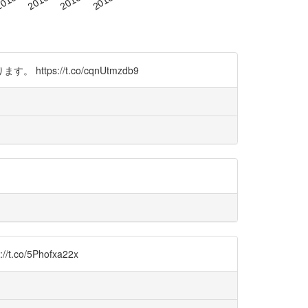
://t.co/cqnUtmzdb9
.co/5Phofxa22x