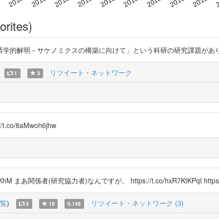
orites)
明－サケノミクスの構築に向けて」という科研の研究課題があります。 https
リツイート・ネットワーク
1
3
co/8aMwoh6jhw
)
 まあ関係者(研究協力者)なんですが。 https://t.co/hxR7KtKPqI https://t
覧
)
リツイート・ネットワーク (3)
5
18
0.149