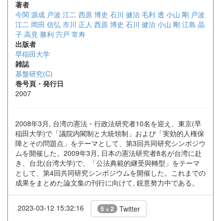
著者
今関 源成
戸波 江二
西原 博史
石川 健治
毛利 透
小山 剛
戸波
江二
岡田 信弘
市川 正人
西原 博史
石川 健治
小山 剛
江島 晶
子
高見 勝利
宍戸 常寿
出版者
早稲田大学
雑誌
基盤研究(C)
巻号頁・発行日
2007
2008年3月, 台湾の憲法・行政法研究者10名を迎え、東京(早
稲田大学)で「議院内閣制と大統領制」および「実効的人権保
障とその問題点」をテーマとして、第3回共同研究シンポジウ
ムを開催した。2009年3月, 日本の憲法研究者8名が台湾に赴
き、台北(台湾大学)で、「公法典範的継受與轉型」をテーマ
として、第4回共同研究シンポジウムを開催した。これまでの
成果をまとめた論文集の刊行に向けて, 鋭意努力中である。
2023-03-12 15:32:16
Twitter
5 + 2