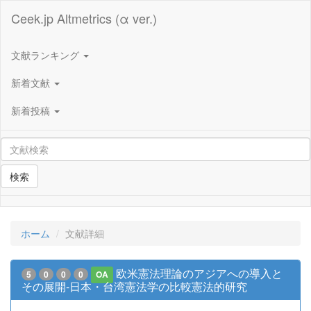
Ceek.jp Altmetrics (α ver.)
文献ランキング
新着文献
新着投稿
検索
ホーム
文献詳細
欧米憲法理論のアジアへの導入と
5
0
0
0
OA
その展開-日本・台湾憲法学の比較憲法的研究