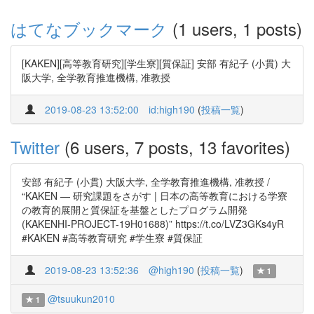
はてなブックマーク
(1 users, 1 posts)
[KAKEN][高等教育研究][学生寮][質保証] 安部 有紀子 (小貫) 大
阪大学, 全学教育推進機構, 准教授
2019-08-23 13:52:00
id:high190
(
投稿一覧
)
Twitter
(6 users, 7 posts, 13 favorites)
安部 有紀子 (小貫) 大阪大学, 全学教育推進機構, 准教授 /
“KAKEN — 研究課題をさがす | 日本の高等教育における学寮
の教育的展開と質保証を基盤としたプログラム開発
(KAKENHI-PROJECT-19H01688)” https://t.co/LVZ3GKs4yR
#KAKEN #高等教育研究 #学生寮 #質保証
2019-08-23 13:52:36
@high190
(
投稿一覧
)
1
@tsuukun2010
1