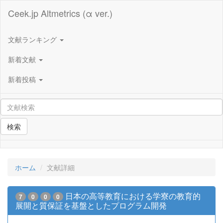
Ceek.jp Altmetrics (α ver.)
文献ランキング
新着文献
新着投稿
検索
ホーム
文献詳細
日本の高等教育における学寮の教育的
7
0
0
0
展開と質保証を基盤としたプログラム開発