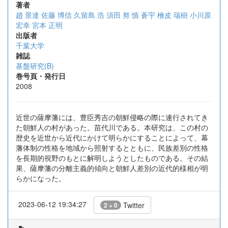
著者
趙 景達
佐藤 博信
久留島 浩
須田 努
慎 蒼宇
檜皮 瑞樹
小川原
宏幸
宮本 正明
出版者
千葉大学
雑誌
基盤研究(B)
巻号頁・発行日
2008
近世の薩摩藩には、豊臣秀吉の朝鮮侵略の際に連行されてき
た朝鮮人の村があった。苗代川である。本研究は、この村の
歴史を近世から近代にかけて明らかにすることによって、幕
藩体制の性格を地域から照射するとともに、民族差別の性格
を長期的視野のもとに解明しようとしたものである。その結
果、薩摩藩の分離主義的傾向と朝鮮人差別の近代的様相が明
らかになった。
2023-06-12 19:34:27
Twitter
2 + 0