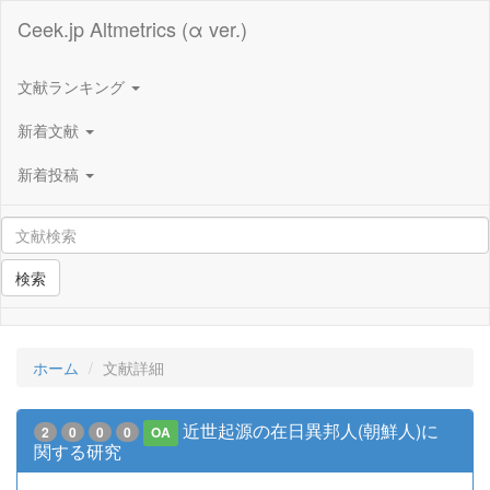
Ceek.jp Altmetrics (α ver.)
文献ランキング
新着文献
新着投稿
検索
ホーム
文献詳細
近世起源の在日異邦人(朝鮮人)に
2
0
0
0
OA
関する研究