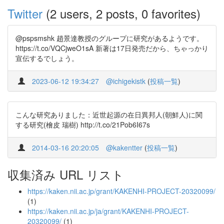
Twitter
(2 users, 2 posts, 0 favorites)
@pspsmshk 趙景達教授のグループに研究があるようです。
https://t.co/VQCjweO1sA 新著は17日発売だから、ちゃっかり
宣伝するでしょう。
2023-06-12 19:34:27
@ichigekistk
(
投稿一覧
)
こんな研究ありました：近世起源の在日異邦人(朝鮮人)に関
する研究(檜皮 瑞樹) http://t.co/21Pob6I67s
2014-03-16 20:20:05
@kakentter
(
投稿一覧
)
収集済み URL リスト
https://kaken.nii.ac.jp/grant/KAKENHI-PROJECT-20320099/
(1)
https://kaken.nii.ac.jp/ja/grant/KAKENHI-PROJECT-
20320099/
(1)